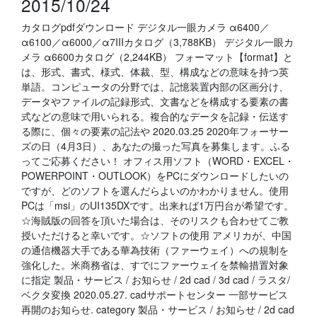
2015/10/24
カタログpdfダウンロード デジタル一眼カメラ α6400／
α6100／α6000／α7IIIカタログ（3,788KB） デジタル一眼カ
メラ α6600カタログ（2,244KB） フォーマット【format】と
は、形式、書式、様式、体裁、型、構成などの意味を持つ英
単語。コンピュータの分野では、記憶装置内部の区画分け、
データやファイルの記録形式、文書などを構成する要素の書
式などの意味で用いられる。複合的なデータを記録・伝送す
る際に、個々の要素の記法や 2020.03.25 2020年フォーサー
ズの日（4月3日）、あなたの撮った写真を募集します。ふる
ってご応募ください！ オフィス用ソフト（WORD・EXCEL・
POWERPOINT・OUTLOOK）をPCにダウンロードしたいの
ですが、どのソフトを選んだらよいのかわかりません。使用
PCは「msi」のUI135DXです。出来れば1万円台が希望です。
☆海賊版の回答を頂いた場合は、そのリスクも合わせてご教
授いただけると幸いです。☆ソフトの使用 アメリカが、中国
の通信機器大手である華為技術（ファーウェイ）への規制を
強化した。米商務省は、すでにファーウェイを禁輸措置対象
に指定 製品・サービス / お知らせ / 2d cad / 3d cad / ラスタ/
ベクタ変換 2020.05.27. cadサポートセンター 一部サービス
再開のお知らせ. category 製品・サービス / お知らせ / 2d cad