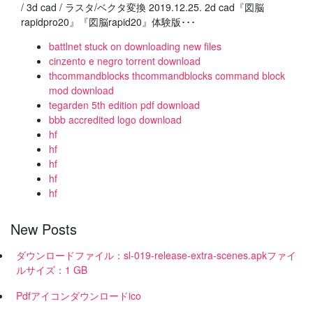
/ 3d cad / ラスタ/ベクタ変換 2019.12.25. 2d cad『図脳
rapidpro20』『図脳rapid20』体験版･･･
battlnet stuck on downloading new files
cinzento e negro torrent download
thcommandblocks thcommandblocks command block
mod download
tegarden 5th edition pdf download
bbb accredited logo download
hf
hf
hf
hf
hf
New Posts
ダウンロードファイル：sl-019-release-extra-scenes.apkファイ
ルサイズ：1 GB
Pdfアイコンダウンロードico