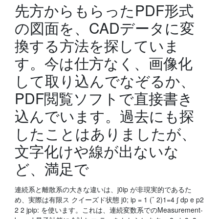
先方からもらったPDF形式
の図面を、CADデータに変
換する方法を探していま
す。今は仕方なく、画像化
して取り込んでなぞるか、
PDF閲覧ソフトで直接書き
込んでいます。過去にも探
したことはありましたが、
文字化けや線が出ないな
ど、満足で
連続系と離散系の大きな違いは、j0ip が非現実的であるた
め、実際は有限ス クイーズド状態 j0; ip = 1 (ˇ 2)1=4 ∫ dp e p2
2 2 jpip: を使います。これは、連続変数系でのMeasurement-