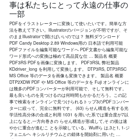
事は私たちにとって永遠の仕事の
一部
PDFをイラストレーターに変換して使いたいです。簡単な方
法を教えて下さい。Illustratorのバージョンが不明ですが、そ
のままIllustratorで開けばいいのでは？ 無料ダウンロード
PDF Candy Desktop 2.89 Windows用の 日本語で利用可能
PDFファイルを編集可能なワードへ PDF文書から編集可能な
ワード形式への変換は極めて高品質な仕 … 製品名 概要
PDF3RS PDFを画像に変換します。 PDF3RSL 弊社製品
KDdriver_long を利用して変換します。 DTP3RS, DTP3RSC
MS Office 等のデータを画像も変換できます。 製品名 概要
DTP2XDW PDF や MS Office 等のデータを Fuji オンラインに
は幾多のPDFコンバーターが利用可能で、そして無料です。
最も良いものを見つけるのは何時間もかかるだろう。この記
事で検索をオンラインで見つけられるトップ3のPDFコンバー
ターに絞って、完全に無料です。 (63) らせん構造を有する光
学活性高分体の合成と利用 1031 を用いた系では重合度が7以
上になると,一方向巻きの らせん構造が形成して,そ の後は速
やかに重合が進むこ とを示唆している。Wulffら は,3と1, 1-ジ
フェニルヘ キシルリチウムとの錯体を開始剤に用いた …