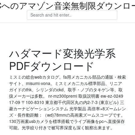
Cへのアマゾン音楽無制限ダウンロ
ハダマード変換光学系
PDFダウンロード
ミスミの総合webカタログ。fa用メカニカル部品の通販・検索
サイト、misumi-vona。ミスミメカ二カル標準部品、リニア
ガイドのthk、シリンダのckd、取手・ノブのタキゲン等、取
扱メーカーは多数。 nr-mz300premi 取扱説明書 ew-ez-0249
17-09 〒100-8310 東京都千代田区丸の内2-7-3 (東京ビル) 三
菱カーナビゲーションシステム 光学製品 高倍率×8ズームレン
ズ・長作動距離：（wd)78mmの高画素ズームスコープです。
130万画素usbカメラを標準搭載でライブ画像をpcへ直接保存
可能。光学絞り付きで被写界深度も深く観察出来ます。