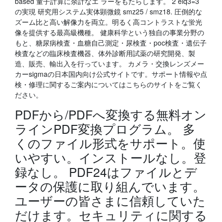
based 量子計算に余計なエ ラーをもたらします。 2 eiq3=3
の実現 研究用システム実体顕微鏡 smz25 / smz18. 圧倒的な
ズーム比と高い解像力を両立。明るく高コントラストな蛍光
像を提供する最高級機種。 健康科学という独自の事業分野の
もと、糖尿病検査・血糖自己測定・尿検査・poc検査・遺伝子
検査などの臨床検査機器、体外診断用試薬の研究開発、製
造、販売、輸出入を行っています。 カメラ・交換レンズメー
カーsigmaの日本国内向け公式サイトです。サポート情報や点
検・修理に関するご案内についてはこちらのサイトをご覧く
ださい。
PDFから/PDFへ変換する無料オン
ラインPDF変換プログラム。 多
くのファイル形式をサポート。使
いやすい。インストールなし。登
録なし。 PDF24はファイルとデ
ータの保護に取り組んでいます。
ユーザーの皆さまに信頼していた
だけます。セキュリティに関する