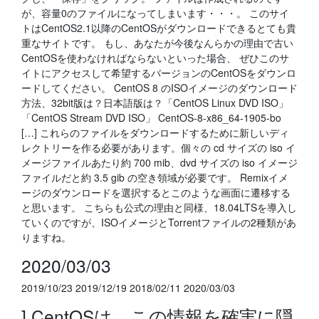
が、容量0のファイルになってしまいます・・・。 このサイ
トはCentOS2.1以降のCentOSがダウンロードできるとても貴
重なサイトです。 もし、あなたが今後なんらかの理由で古い
CentOSを使わなければならないといった場合、 ぜひこのサ
イトにアクセスして希望するバージョンのCentOSをダウンロ
ードしてください。 CentOS 8 のISOイメージのダウンロード
方法、32bit版は？日本語版は？「CentOS Linux DVD ISO」
「CentOS Stream DVD ISO」 CentOS-8-x86_64-1905-bo
[…] これらのファイルをダウンロードするために新しいディ
レクトリーを作る必要があります。個々の cd サイズの iso イ
メージファイルあたり約 700 mib、dvd サイズの iso イメージ
ファイルだと約 3.5 gib の空き領域が必要です。 Remixイメ
ージのダウンロードを選択するとこのような画面に遷移する
と思います。 こちらも公式の理由と同様、18.04LTSを導入し
ていくのですが、ISOイメージとTorrentファイルの2種類があ
りますね。
2020/03/03
2019/10/23 2019/12/19 2018/02/11 2020/03/03
] CentOSは、この情報を確実に隠