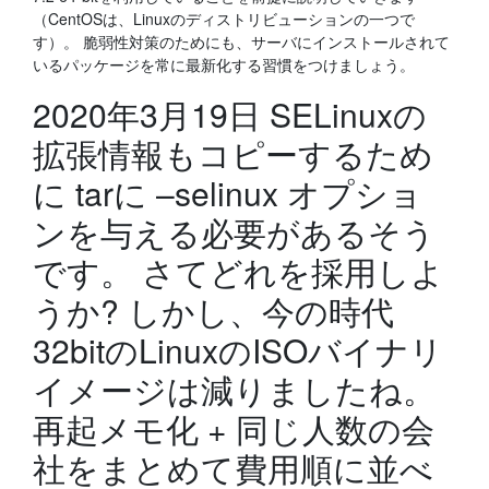
（CentOSは、Linuxのディストリビューションの一つで
す）。 脆弱性対策のためにも、サーバにインストールされて
いるパッケージを常に最新化する習慣をつけましょう。
2020年3月19日 SELinuxの
拡張情報もコピーするため
に tarに –selinux オプショ
ンを与える必要があるそう
です。 さてどれを採用しよ
うか? しかし、今の時代
32bitのLinuxのISOバイナリ
イメージは減りましたね。
再起メモ化 + 同じ人数の会
社をまとめて費用順に並べ