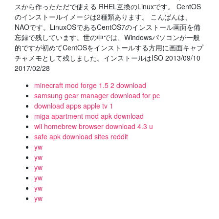
スから作ったただで使える RHEL互換のLinuxです。 CentOS
のインストールイメージは2種類あります。 こんばんは、
NAOです。LinuxOSであるCentOS7のインストール画面を備
忘録で残しています。世の中では、Windowsパソコンが一般
的ですが初めてCentOSをインストールする方用に画面キャプ
チャメモとして残しました。インストールはISO 2013/09/10
2017/02/28
minecraft mod forge 1.5 2 download
samsung gear manager download for pc
download apps apple tv 1
miga apartment mod apk download
wii homebrew browser download 4.3 u
safe apk download sites reddit
yw
yw
yw
yw
yw
yw