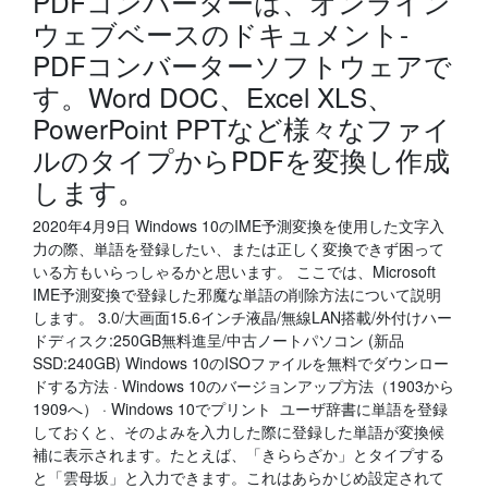
PDFコンバーターは、オンライン
ウェブベースのドキュメント-
PDFコンバーターソフトウェアで
す。Word DOC、Excel XLS、
PowerPoint PPTなど様々なファイ
ルのタイプからPDFを変換し作成
します。
2020年4月9日 Windows 10のIME予測変換を使用した文字入
力の際、単語を登録したい、または正しく変換できず困って
いる方もいらっしゃるかと思います。 ここでは、Microsoft
IME予測変換で登録した邪魔な単語の削除方法について説明
します。 3.0/大画面15.6インチ液晶/無線LAN搭載/外付けハー
ドディスク:250GB無料進呈/中古ノートパソコン (新品
SSD:240GB) Windows 10のISOファイルを無料でダウンロー
ドする方法 · Windows 10のバージョンアップ方法（1903から
1909へ） · Windows 10でプリント ユーザ辞書に単語を登録
しておくと、そのよみを入力した際に登録した単語が変換候
補に表示されます。たとえば、「きららざか」とタイプする
と「雲母坂」と入力できます。これはあらかじめ設定されて