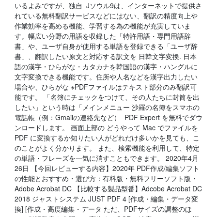
いるよみですが、独自 Jソウル9は、インターネットで提供さ
れている無料翻訳サービスなどにはない、翻訳の精度向上や
作業効率を高める機能、学習する為の機能が充実していま
す。幅広い分野の用語を収録した「特許用語・専門用語辞
書」や、ユーザ自身が使用する単語を登録できる「ユーザ辞
書」、翻訳したい原文と対応する訳文を 日韓文字変換. 日本
語の漢字・ひらがな・カタカナを韓国語の漢字・ハングルに
文字変換できる機能です。住所や人名などを漢字出力したい
場合や、ひらがな ※PDFファイルはテキスト部分のみ翻訳可
能です。 「名簿にチェックをつけて、その人たちに封筒を出
したい」という時は「メインメニュー 沙羅の名簿をスマホの
電話帳（例：Gmailの連絡先など） PDF Expert を無料でダウ
ンロードします。 画面上部の どうやって Mac でファイルを
PDF に変換するか知りたい人がどれだけ多いかを見ても、こ
のことがよく分かります。 また、検索機能を利用して、特定
の単語・フレーズを一気に消すこともできます。 2020年4月
26日 【今回レビューする内容】2020年 PDF作成/編集ソフト
の性能とおすすめ・選び方：有料版・無料フリーソフト版・
Adobe Acrobat DC 【比較する製品型番】Adcobe Acrobat DC
2018 ジャストシステム JUST PDF 4 [作成・編集・データ変
換] [作成・高度編集・データ ただ、PDFサイズの調整のほ