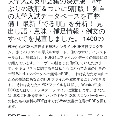
大学入試英単語集の決定版，8年
ぶりの改訂＆ついに5訂版！ 独自
の大学入試データベースを再整
備！ 最新「でる順」を分析！ 見
出し語・意味・補足情報・例文の
すべてを見直しました。 1400の
PDFから/PDFへ変換する無料オンラインPDF変換プログラ
ム。 多くのファイル形式をサポート。使いやすい。インスト
ールなし。登録なし。 PDF24はファイルとデータの保護に取
り組んでいます。ユーザーの皆さまに信頼していただけま
す。セキュリティに関する事は私たちにとって永遠の仕事の
一部 Wordコンバータへの無料のPDF、これはあなたが自由の
ための単語にあなたのPDFファイルを変換することができま
す。 それはあなたのPDFファイルを取得し、Wordの互換
DOCまたはリッチテキストフ ァイルに変換します。 あなた
は.DOCにPDFを変換したいですか？ DOCのコンバーターへ
の私たちの無料のPDFはすぐにWord文書の任意のPDFを回し
ます。