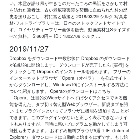
い。木霊が語り風が生きものだったころの民話をさがして村
を訪れた筆者は、古い老尼殺害譚を契機に血ぬられた村の歴
史を掘りおこし、村に富と騒擾と 2018/03/29 シルク 写真素
材-フォトライブラリーは、日本のストックフォトサイトで
す。ロイヤリティーフリー画像を販売。動画素材はSサイズす
べて無料。 S:660円～ ID：1802706 シルク …
2019/11/27
Dropbox をダウンロード中数秒後に Dropbox のダウンロード
が自動的に開始します。 ダウンロードが完了したら [実行] を
クリックして Dropbox のインストールを始めます。 フリーの
インターネットブラウザ「Opera（オペラ）」を公式サイト
からダウンロードし、Windows10にインストールする方法に
ついて紹介します。 Operaのダウンロードはこちら
「Opera」は目的のWebサイトへすばやくアクセスできる機
能を備えた、タブ切り替え型Webブラウザー。新規タブを開
い またプラグインといってブラウザに機能を追加することが
できます。このプラグインがないと正しく表示できないサイ
トもありますが、同時に悪いプログラムを動かしてしまう可
能性も出てきます。 おすすめ無料ブラウザ5選 1.IE（Internet
Explorer） ダウンロードは自動的に始まるはずです。もし始