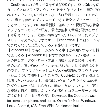
「OneDrive」のブラウザ版を使えばOKです。 OneDriveを使
う=マイクロソフトアカウントが必要となりますが、無料で作
れるアカウントなので持ってない人は登録しておいてくださ
い。 音楽を無料でダウンロードできる音楽アプリとサイトを
まとめています。2019年最新版！無料でフル視聴可能な音楽
アプリをランキングで紹介。最近は無料で音楽が聴けるサイ
トが増えています。最新の情報なので、好みに合ったアプリ
やサイトが見つかるはずです！ 【Windows10】ではゲームが
できなくなったと思っている人も多いようですが、
【Windows10】でもゲームができる事はご存知ですか？無料
で楽しめる【Windows10】おすすめ無料ゲーム17選や、ゲー
ムの探し方、ダウンロード方法・特徴などをご紹介します。
そのため、古いWebサイトが表示される、という結果になる
のです。 ブラウザキャッシュとCookieの関係. ブラウザキャ
ッシュについて説明したところで、Cookieについても簡単に
説明したいと思います。 最新版のウェブブラウザKinzaの無
料ダウンロードはこちらから。軽い・早いはもとより、便利
な機能も随所に搭載。ネット初心者からコアユーザーまで幅
広く使われているブラウザ。 Download the Opera browser
for computer, phone, and tablet. Opera for Mac, Windows,
Linux, Android, iOS. Free VPN, Ad blocker, built-in