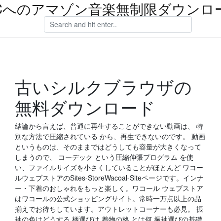
Cへのアマゾン音楽無制限ダウンロ
古いシルクブラウザの
無料ダウンロード
結論から言えば、普通に再生することができない動画は、 特
別な方法で圧縮されている から、再生できないのです。 動画
というものは、そのままではどうしても容量が大きくなって
しまうので、 コーデック という圧縮伸張プログラム を使
い、ファイルサイズを小さくしていることがほとんど ワコー
ルウェブストアのSites-StoreWacoal-Siteページです。インナ
ー・下着のおしゃれをもっと楽しく。ワコール ウェブストア
はワコールの公式ショッピングサイト。常時一万点以上の品
揃えでお待ちしています。アウトレットコーナーも必見。 振
袖の色はどうする 柄選びは 着物の格 とは何 振袖選びの基礎.