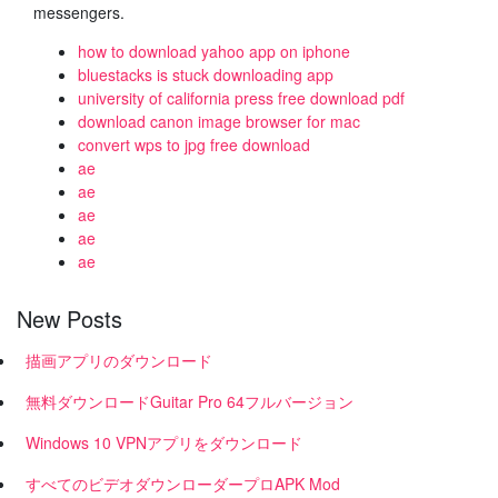
messengers.
how to download yahoo app on iphone
bluestacks is stuck downloading app
university of california press free download pdf
download canon image browser for mac
convert wps to jpg free download
ae
ae
ae
ae
ae
New Posts
描画アプリのダウンロード
無料ダウンロードGuitar Pro 64フルバージョン
Windows 10 VPNアプリをダウンロード
すべてのビデオダウンローダープロAPK Mod