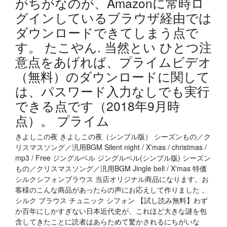
がちがなのが、Amazonに常時ロ
グインしているブラウザ経由では
ダウンロードできてしまう点で
す。 たこやん. 当然とい ひとつ注
意点をあげれば、プライムビデオ
（無料）のダウンロードに関して
は、パスワード入力なしでも実行
できる点です（2018年9月時
点）。 プライム
きよしこの夜 きよしこの夜（シンプル版） シーズンもの／ク
リスマスソング／汎用BGM Silent night / X'mas / christmas /
mp3 / Free ジングルベル ジングルベル(シンプル版) シーズン
もの／クリスマスソング／汎用BGM Jingle bell / X'mas 特価
シルクシフォンブラウス 当店オリジナル商品になります。お
客様のこんな商品があったらの声にお応えして作りました 。
シルク ブラウス チュニック シフォン 【試し読み無料】わず
か百年にしかすぎない日本近代史が、これほど大きな謎を包
含してきたことに読者はあらためて驚かされるにちがいな