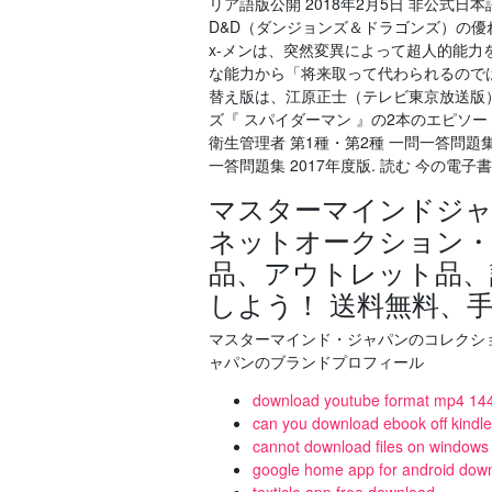
リア語版公開 2018年2月5日 非公式
D&D（ダンジョンズ＆ドラゴンズ）の優れたマ
x-メンは、突然変異によって超人的能力
な能力から「将来取って代わられるので
替え版は、江原正士（テレビ東京放送版
ズ『 スパイダーマン 』の2本のエピソードで
衛生管理者 第1種・第2種 一問一答問題集 
一答問題集 2017年度版. 読む 今の電子
マスターマインドジャ
ネットオークション・
品、アウトレット品、
しよう！ 送料無料、
マスターマインド・ジャパンのコレクション
ャパンのブランドプロフィール
download youtube format mp4 14
can you download ebook off kindl
cannot download files on windows
google home app for android dow