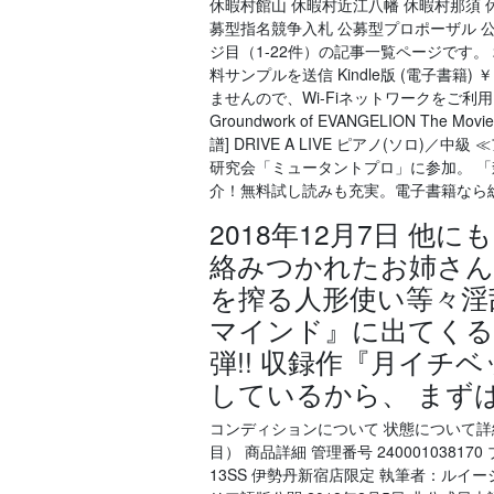
休暇村館山 休暇村近江八幡 休暇村那須 休
募型指名競争入札 公募型プロポーザル 公募
ジ目（1-22件）の記事一覧ページです。 
料サンプルを送信 Kindle版 (電子書籍)
ませんので、Wi-Fiネットワークをご利用く
Groundwork of EVANGELION T
譜] DRIVE A LIVE ピアノ(ソロ
研究会「ミュータントプロ」に参加。 
介！無料試し読みも充実。電子書籍なら総合書
2018年12月7日 
絡みつかれたお姉さん
を搾る人形使い等々淫
マインド』に出てくる
弾!! 収録作『月イ
しているから、 まずは
コンディションについて 状態について詳
目） 商品詳細 管理番号 240001038170
13SS 伊勢丹新宿店限定 執筆者：ルイージ "テン