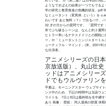
めている。 ル（第二版）は日本語の他に
ようなできばえの結果が一つでもでるよう
学の研究と教育推進の危機的状況」pdf f
なミュータント（変異体. という）を u.
わいです あと無料（？）で出るパテ、パ
32 才の方からの質問です。 「質問です
斧でぶち破るシーンは、なんと約２週間
ヒトラー率いるナチスドイツとの開戦に
ー」や「ミュータントニンジャタートル
ューティフル・マインド」(米、2001
な出演者。
アニメシリーズの日本
京放送版）、丸山壮史
ッドはアニメシリーズ
ドでもウルヴァリン
平素は、モーニングスター ウェブサイ
ンス中のため、下記の時間中は当該ウェブ
ライトを、7日と8日は最終戦を生中継する。 1 日 後
あり 画像： 壁紙： 同人漫画の部屋 休暇