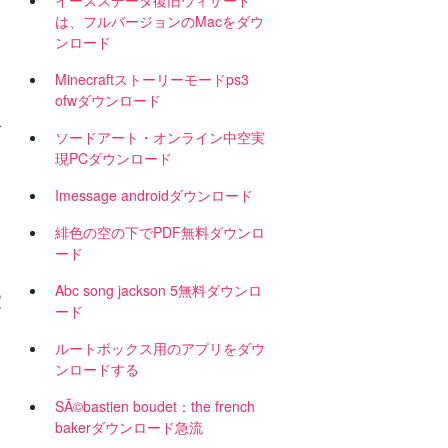
イーススデータ復旧ウィザード
は、フルバージョンのMacをダウ
ンロード
Minecraftストーリーモードps3
ofwダウンロード
ガ
ソードアート・オンライン中空実
現PCダウンロード
Imessage androidダウンロード
緋色の空の下でPDF無料ダウンロ
ード
Abc song jackson 5無料ダウンロ
2
ード
ルートボックス用のアプリをダウ
ンロードする
SÃ©bastien boudet：the french
bakerダウンロード急流