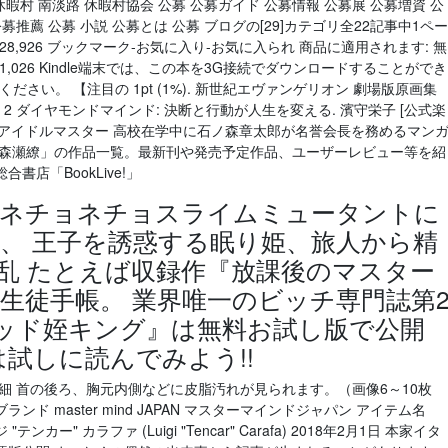
暇村 南淡路 休暇村協会 公募 公募ガイド 公募情報 公募展 公募増資 公
推薦 公募 小説 公募とは 公募 ブログの[29]カテゴリ全22記事中1ペー
28,926 ブックマーク-お気に入り-お気に入られ 商品に適用されます: 無
 ￥1,026 Kindle端末では、この本を3G接続でダウンロードすることができ
ださい。 【注目の 1pt (1%). 新世紀エヴァンゲリオン 劇場版原画集
he Movie 2 ダイヤモンドマインド: 決断と行動が人生を変える. 濱守栄子 [公式楽
)／中級 ≪アイドルマスター 高校在学中に石ノ森章太郎が名誉会長を務めるマン
「森瀬繚」の作品一覧。最新刊や発売予定作品、ユーザーレビュー等を紹
店「BookLive!」
他にもネチョネチョスライムミュータントに
、 王子を誘惑する眠り姫、旅人から精
乱 たとえば収録作『放課後のマスター
生徒手帳。 業界唯一のビッチ専門誌第
チベッド姪キング』は無料お試し版で公開
試しに読んでみよう!!
細 首の後ろ、胸元内側などに皮脂汚れが見られます。（画像6～10枚
 ブランド master mind JAPAN マスターマインドジャパン アイテム名
カー" カラファ (Luigi "Tencar" Carafa) 2018年2月1日 本家イタ