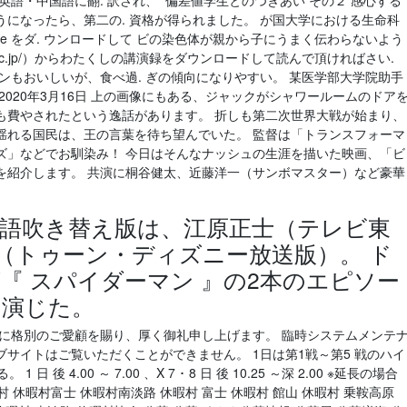
英語・中国語に翻. 訳され、 偏差値学生とのつきあい その２ 感心する
になったら、第二の. 資格が得られました。 が国大学における生命科
ile をダ. ウンロードして ビの染色体が親から子にうまく伝わらないよう
ac.jp/）からわたくしの講演録をダウンロードして読んで頂ければさい.
ンもおいしいが、食べ過. ぎの傾向になりやすい。 某医学部大学院助手
 2020年3月16日 上の画像にもある、ジャックがシャワールームのドア
も費やされたという逸話があります。 折しも第二次世界大戦が始まり、
揺れる国民は、王の言葉を待ち望んでいた。 監督は「トランスフォーマ
ズ」などでお馴染み！ 今日はそんなナッシュの生涯を描いた映画、「ビ
年)を紹介します。 共演に桐谷健太、近藤洋一（サンボマスター）など豪華
語吹き替え版は、江原正士（テレビ東
（トゥーン・ディズニー放送版）。 ド
『 スパイダーマン 』の2本のエピソー
を演じた。
トに格別のご愛顧を賜り、厚く御礼申し上げます。 臨時システムメンテ
サイトはご覧いただくことができません。 1日は第1戦～第5 戦のハイ
 4.00 ～ 7.00 、X 7 ･ 8 日 後 10.25 ～深 2.00 ※延長の場合
村 休暇村富士 休暇村南淡路 休暇村 富士 休暇村 館山 休暇村 乗鞍高原