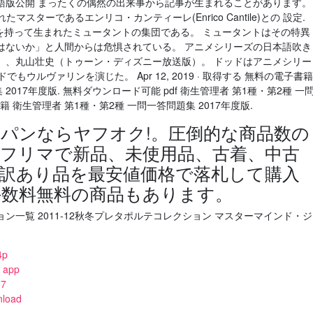
日本語版公開 まったくの偶然の出来事から記事が生まれることがあります。
スターであるエンリコ・カンティーレ(Enrico Cantile)との 設定.
を持って生まれたミュータントの集団である。 ミュータントはその特異
はないか」と人間からは危惧されている。 アニメシリーズの日本語吹き
）、丸山壮史（トゥーン・ディズニー放送版）。 ドッドはアニメシリー
もウルヴァリンを演じた。 Apr 12, 2019 · 取得する 無料の電子書籍
2017年度版. 無料ダウンロード可能 pdf 衛生管理者 第1種・第2種 一
書籍 衛生管理者 第1種・第2種 一問一答問題集 2017年度版.
パンならヤフオク!。圧倒的な商品数の
フリマで新品、未使用品、古着、中古
訳あり品を最安値価格で落札して購入
手数料無料の商品もあります。
一覧 2011-12秋冬プレタポルテコレクション マスターマインド・ジ
4p
e app
 7
nload