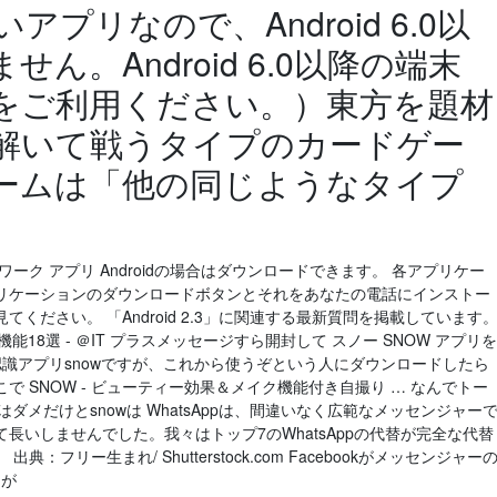
アプリなので、Android 6.0以
ん。Android 6.0以降の端末
をご利用ください。）東方を題材
解いて戦うタイプのカードゲー
ームは「他の同じようなタイプ
ーク アプリ Androidの場合はダウンロードできます。 各アプリケー
リケーションのダウンロードボタンとそれをあなたの電話にインストー
ください。 「Android 2.3」に関連する最新質問を掲載しています
新機能18選 - ＠IT プラスメッセージすら開封して スノー SNOW アプリを
認識アプリsnowですが、これから使うぞという人にダウンロードしたら
 SNOW - ビューティー効果＆メイク機能付き自撮り … なんでトー
Eはダメだけとsnowは WhatsAppは、間違いなく広範なメッセンジャー
長いしませんでした。我々はトップ7のWhatsAppの代替が完全な代替
フリー生まれ/ Shutterstock.com Facebookがメッセンジャー
間が