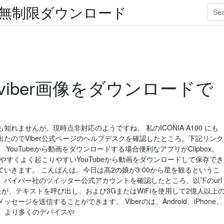
楽無制限ダウンロード
iber画像をダウンロードで
れませんが、現時点非対応のようですね。 私のICONIA A100 にも
たのでViber公式ページのヘルプデスクを確認したところ、下記リンク
ouTubeから動画をダウンロードする場合便利なアプリがClipbox。
陥りやすくよく起こりやすいYouTubeから動画をダウンロードして保存でき
いきます。 こんばんは。今日は高2の娘が3:00から星を観るというこ
バイバー社のツイッター公式アカウントを確認したところ、以下のurl
なたが、テキストを呼び出し、および3GまたはWiFiを使用して2億人以上
ージを送信することができます。 Viberのは、Android、iPhone、
と、より多くのデバイスや