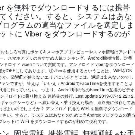
ber を無料でダウンロードするには携帯
てください。すると、システムはあな
idプログラムの適当なファイルを選定しま
トに Viber をダウンロードするのが
！おもしろ写真にボケて♪ スマホアプリレビューやスマホ情報はアンド
ー、スマホアプリのおすすめ人気ランキング、Android機種情報、定番
ロイド viberについて質問です。アンドロイド viberをダウンロード
がOFFにしてあります。①viberを使用するということは、WiFiをON
か。②WiFiが使えないエリアにいるときには、通話は出来ないのでし
ファンですが、答えは「いいえ：AndroidでFaceTimeを使用することは
droid用に作っていない。 つまり、Android用の他のFaceTime互換のビデオ
イドに乗り換える 連絡先の移行. Last update 2019-07-12 22:12.
リアやギャラクシーなど）へ買い替え・乗り換えた場合、連絡先に保存して
ばよいのでしょうか？ アンドロイド用の WiFi を無料でダウンロード
さい。すると、システムはあなたのために当Androidプログラムの適
レットに WiFi をダウンロードするのが極めて便利です。
ペーン, 固定電話, 携帯電話, 無料通話 ※お手