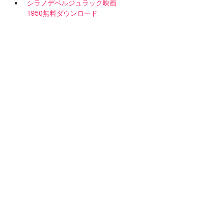
シラノデベルジュラック映画
1950無料ダウンロード
ロ
あ
当