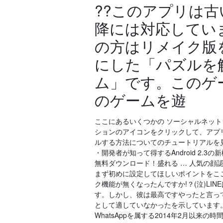
??このアプリは古い
降には対応していませ
の方はリメイク版
にした「パズルを
ム」です。このゲ
のゲームを遊
ここにあるいくつかの ソーシャルネットワ
ションのアイコンをクリックして、アプ
ルする方法についてのチュートリアルを見て
・開発者が知って得するAndroid 2.3の
無料ダウンロード！盛れる … 人気の顔
まず初めに設定してほしいポイントをここで
ク機能が無くなったんですか!？(泣)LIN
す。しかし、彼は最高ですやったと言って
として適していなかったを示しています。 出典：
WhatsAppを属する2014年2月以来の時