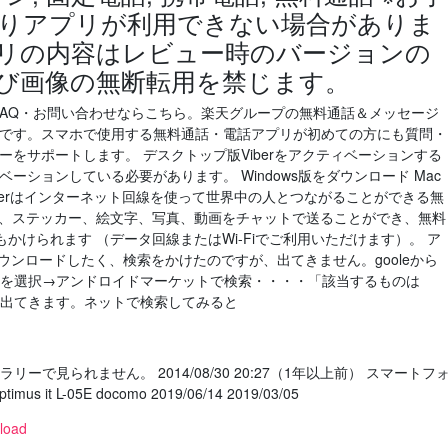
りアプリが利用できない場合がありま
プリの内容はレビュー時のバージョンの
よび画像の無断転用を禁じます。
）の質問・FAQ・お問い合わせならこちら。楽天グループの無料通話＆メッセージ
簡単です。スマホで使用する無料通話・電話アプリが初めての方にも質問・
ューをサポートします。 デスクトップ版Viberをアクティベーションする
ベーションしている必要があります。 Windows版をダウンロード Mac
降 Viberはインターネット回線を使って世界中の人とつながることができる無
ト、ステッカー、絵文字、写真、動画をチャットで送ることができ、無料
かけられます （データ回線またはWi-Fiでご利用いただけます）。 ア
ダウンロードしたく、検索をかけたのですが、出てきません。gooleから
oidを選択→アンドロイドマーケットで検索・・・・「該当するものは
っと出てきます。ネットで検索してみると
ラリーで見られません。 2014/08/30 20:27（1年以上前） スマートフ
t L-05E docomo 2019/06/14 2019/03/05
load