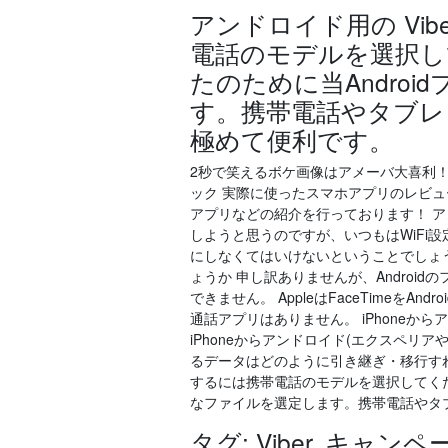
アンドロイド用の Vi
電話のモデルを選択し
たのために当Andro
す。携帯電話やタブレッ
極めて便利です。
2秒で笑えるボケ画像はアメーバ大喜利
ック 実際に使ったスマホアプリのレビュ
アプリなどの紹介を行っております！ アンド
しようと思うのですが、いつもはWiFi設定
にしなくてはいけないということでしょう
ょうか 申し訳ありませんが、Androidの
できません。 AppleはFaceTimeをAn
通話アプリはありません。 iPhoneからアンドロ
iPhoneからアンドロイド(エクスペ
るデータはどのように引き継ぎ・移行すれ
するには携帯電話のモデルを選択してくだ
なファイルを選定します。携帯電話やタブ
タグ: Viber, キャン