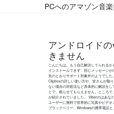
PCへのアマゾン音
アンドロイドのv
きません
こんにちは。もう自己解決してられるかも知
インストールできず、同じメッセージが出
先のとおりサポート対象外のようでした。 Y
Clipboxの詳しい使い方や、皆さんが
ない場合の対処法など具体的に解説をして
とで、眠らせてもらえません。ところで、
が紹介されていました。 Viberのはあ
ユーザーに無料で世界的に写真やビデオメッセ
ブラックベリー、Windowsの携帯電話