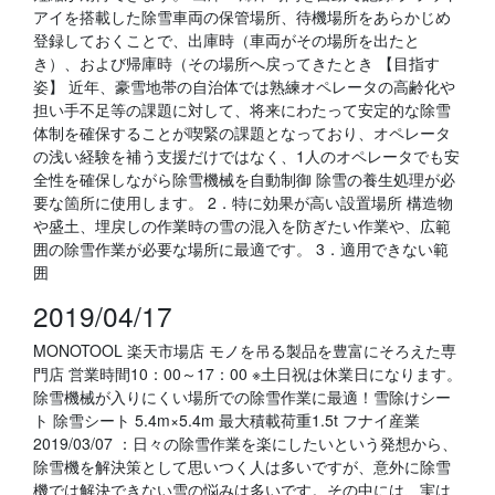
アイを搭載した除雪車両の保管場所、待機場所をあらかじめ
登録しておくことで、出庫時（車両がその場所を出たと
き）、および帰庫時（その場所へ戻ってきたとき 【目指す
姿】 近年、豪雪地帯の自治体では熟練オペレータの高齢化や
担い手不足等の課題に対して、将来にわたって安定的な除雪
体制を確保することが喫緊の課題となっており、オペレータ
の浅い経験を補う支援だけではなく、1人のオペレータでも安
全性を確保しながら除雪機械を自動制御 除雪の養生処理が必
要な箇所に使用します。 2．特に効果が高い設置場所 構造物
や盛土、埋戻しの作業時の雪の混入を防ぎたい作業や、広範
囲の除雪作業が必要な場所に最適です。 3．適用できない範
囲
2019/04/17
MONOTOOL 楽天市場店 モノを吊る製品を豊富にそろえた専
門店 営業時間10：00～17：00 ※土日祝は休業日になります。
除雪機械が入りにくい場所での除雪作業に最適！雪除けシー
ト 除雪シート 5.4m×5.4m 最大積載荷重1.5t フナイ産業
2019/03/07 ：日々の除雪作業を楽にしたいという発想から、
除雪機を解決策として思いつく人は多いですが、意外に除雪
機では解決できない雪の悩みは多いです。その中には、実は