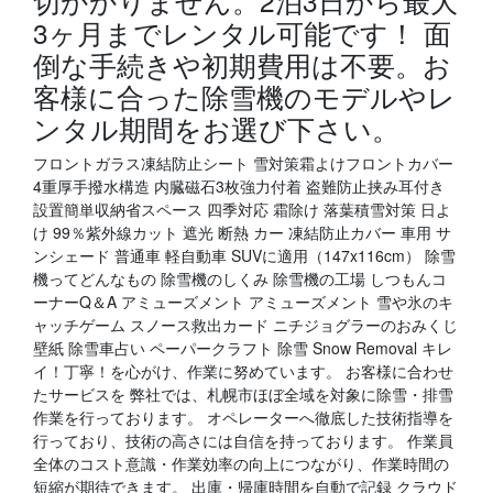
切かかりません。2泊3日から最大
3ヶ月までレンタル可能です！ 面
倒な手続きや初期費用は不要。お
客様に合った除雪機のモデルやレ
ンタル期間をお選び下さい。
フロントガラス凍結防止シート 雪対策霜よけフロントカバー
4重厚手撥水構造 内臓磁石3枚強力付着 盗難防止挟み耳付き
設置簡単収納省スペース 四季対応 霜除け 落葉積雪対策 日よ
け 99％紫外線カット 遮光 断熱 カー 凍結防止カバー 車用 サ
ンシェード 普通車 軽自動車 SUVに適用（147x116cm） 除雪
機ってどんなもの 除雪機のしくみ 除雪機の工場 しつもんコ
ーナーQ＆A アミューズメント アミューズメント 雪や氷のキ
ャッチゲーム スノース救出カード ニチジョグラーのおみくじ
壁紙 除雪車占い ペーパークラフト 除雪 Snow Removal キレ
イ！丁寧！を心がけ、作業に努めています。 お客様に合わせ
たサービスを 弊社では、札幌市ほぼ全域を対象に除雪・排雪
作業を行っております。 オペレーターへ徹底した技術指導を
行っており、技術の高さには自信を持っております。 作業員
全体のコスト意識・作業効率の向上につながり、作業時間の
短縮が期待できます。 出庫・帰庫時間を自動で記録 クラウド