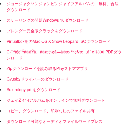
ジョージャクソンジャンピンジャイブアルバムの「無料」合法
ダウンロード
スケーリングの問題Windows 10ダウンロード
ブレンダー完全版クラックをダウンロード
Virtualbox用のMac OS X Snow Leopard ISOダウンロード
Ç•™å­¦ç”Ÿã®ãŸã、ã®æ¼¢å­—ã®æ•™ç§‘æ› ¸åˆ ç´š300 PDFダウ
ンロード
Zipダウンロードを読み取るPlayストアアプリ
Gvusb2ドライバーのダウンロード
Sextrology pdfをダウンロード
ジェイZ 444アルバムをオンラインで無料ダウンロード
コピー、ダウンロード、印刷なしのファイル共有
ダウンロード可能なオーディオファイルワードプレス