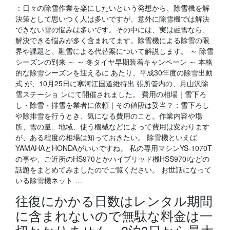
：日々の除雪作業を楽にしたいという発想から、除雪機を解
決策として思いつく人は多いですが、意外に除雪機では解決
できない雪の悩みは多いです。その中には、実は融雪なら、
解決できる悩みが多く含まれてます。除雪機による除雪の限
界や課題と、融雪による代替案について解説します。 ～ 除雪
シーズンの到来 ～ ～ 冬タイヤ早期装着キャンペーン ～ 本格
的な除雪シーズンを迎えるに あたり、平成30年度の除雪出動
式 が、10月25日に寒河江国道維持出 張所管内の、月山沢除
雪ステーショ ンにて開催されました。 費用の相場｜雪下ろ
し・除雪・排雪を業者に依頼｜その値段は妥当？：雪下ろし
や除排雪を行うとき、気になる費用のこと。作業内容や場
所、雪の量、地域、使う機械などによって費用は変わります
が、ある程度の相場は知っておきたい。 除雪機といえば
YAMAHAとHONDAがいいですね。 私の専用マシンYS-1070T
の事や、ご近所のHS970とかハイブリッド機HSS970iなどの
話題をまとめてみましたのでご覧ください。 お世話になって
いる除雪機ネット …
往復にかかる日数はレンタル期間
に含まれないので無駄な料金は一