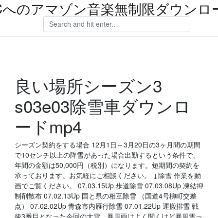
Cへのアマゾン音楽無制限ダウンロ
良い場所シーズン3
s03e03除雪車ダウンロ
ードmp4
シーズン契約をする場合 12月1日～3月20日の3ヶ月間の期間
で10センチ以上の降雪があった場合出勤するという条件で、
年間の金額は50,000円（税別）になります。短期間の契約を
承っております。お気軽にご相談ください。 ↓除雪 作業を動
画でご覧ください。 07.03.15Up 歩道除雪 07.03.08Up 凍結抑
制剤散布 07.02.13Up 国と県の相互除雪 （国道4号柳町交差
点） 07.02.02Up 青森市内雁行除雪 07.01.22Up 運搬排雪 戦
後3番目となった今回の大雪。暴風雨はよく聞くけど暴風雪っ