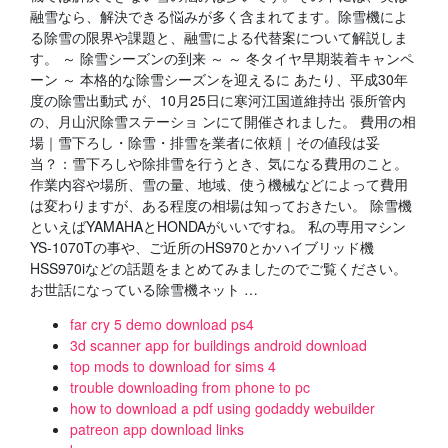
融雪なら、解決できる悩みが多く含まれてます。除雪機によ
る除雪の限界や課題と、融雪による代替案について解説しま
す。 ～ 除雪シーズンの到来 ～ ～ 冬タイヤ早期装着キャンペ
ーン ～ 本格的な除雪シーズンを迎えるに あたり、平成30年
度の除雪出動式 が、10月25日に寒河江国道維持出 張所管内
の、月山沢除雪ステーショ ンにて開催されました。 費用の相
場｜雪下ろし・除雪・排雪を業者に依頼｜その値段は妥
当？：雪下ろしや除排雪を行うとき、気になる費用のこと。
作業内容や場所、雪の量、地域、使う機械などによって費用
は変わりますが、ある程度の相場は知っておきたい。 除雪機
といえばYAMAHAとHONDAがいいですね。 私の専用マシン
YS-1070Tの事や、ご近所のHS970とかハイブリッド機
HSS970iなどの話題をまとめてみましたのでご覧ください。
お世話になっている除雪機ネット …
far cry 5 demo download ps4
3d scanner app for buildings android download
top mods to download for sims 4
trouble downloading from phone to pc
how to download a pdf using godaddy webuilder
patreon app download links