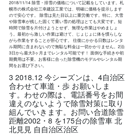
2018/11/14 除雪・排雪の価格について記載をしています。札
幌市の株式会社三幸建設工業では、明確に価格を提示します
ので安心です。 除雪は見た目以上に重労働です。特に、大雪
や除雪車が残した固くて重い雪の処理はとても大変です。短
時間で除雪を片付けようとせず、無理な作業はやめましょ
う。最初から激しい作業は避けて、じょじょに体を慣らしな
がら作業をすることが肝心です。 往復にかかる日数はレンタ
ル期間に含まれないので無駄な料金は一切かかりません。2泊
3日から最大3ヶ月までレンタル可能です！ 面倒な手続きや初
期費用は不要。お客様に合った除雪機のモデルやレンタル期
間をお選び下さい。
3 2018.12 今シーズンは、4自治区
合わせて車道・歩 お願いしま
す。わせの際は、電話番号をお間
違えのないようで除雪対策に取り
組んでいきます。お問い合道除雪
距離2002・8 を175台の除雪車 北
北見見 自自治区治区