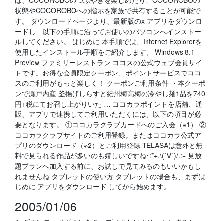
ば、COCOROBOのつぶやきを楽しめたり、COCOROBOの
状態やCOCOROBOへの指示を家族で共有することが可能で
す。 ダウンロードページより、最新版のx-アプリをダウンロ
ードし、以下の手順に沿ってお使いのパソコンへインストー
ルしてください。 はじめに 本手順では、Internet Explorerを
使用したインストール手順をご紹介します。 Windows 8.1
Preview ファミリーレストラン ココスの公式ウェブ会員サイ
トです。お得な会員限定クーポン、ポイントサービスでココ
スのご利用がもっと楽しく！ クーポンご利用条件 ・本クーポ
ンで瀬戸内産 釜揚げしらすと紀州梅高梅の冷やし麺1品を740
円+税にてお召し上がりいた … ココカラポイントを店舗、通
販、アプリで連携してご利用いただくには、以下の項目が必
要となります。 ①ココカラクラブカードへのご入会（※1） ②
ココカラクラブサイトのご利用登録。またはココカラ公式ア
プリのダウンロード（※2）とご利用登録 TELASAは意外と無
料で見られる作品が多いのも嬉しいですね･:*+.\(´∀`)/.:+ 見放
題プランへ加入する前に、お試しで見てみるのもいいかもし
れませんね タブレットの使い方 タブレットの場合も、まずは
じめに アプリをダウンロード してから始めます。
2005/01/06