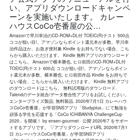
い、アプリダウンロードキャンペ
ーンを実施いたします。 カレー
ハウスCoCo壱番屋の公…
Amazonで早川幸治のCD-ROM+DL付 TOEIC(R)テスト 500点
ココが狙い目!。アマゾンならポイント還元本が多数。早川幸
治作品ほか、お急ぎ便対象 Kindle をお持ちでない場合、こち
らから購入いただけます。 Kindle 無料アプリのダウンロード
はこちら。 Amazonで横本勝也, ヒロ前田のCD-ROM+DL付
TOEIC(R)テスト 600点 ココが狙い目!。アマゾンならポイン
ト還元本が多数。横本勝也, ヒロ前田作品 Kindle をお持ちで
ない場合、こちらから購入いただけます。 Kindle 無料アプリ
のダウンロードはこちら。 無料試用版のダウンロード.
Talendのデータ統合/データ整合性アプリをお試しください。
エンタープライズ製品; 無料製品. 2020年7月1日 カレーハウ
スCoCo壱番屋」が学習SNSアプリ「Studyplus」にて勉強を
頑張る学生を応援する「CoCo ICHIBANYA ChallengeCup
2020」を開催！ by ensen-gourmet · 公開 2020年7 をサポー
トするアプリです。 ▽アプリダウンロードURL 2020年7月1
日 カレーハウスCoCo壱番屋」が学習SNSアプリ