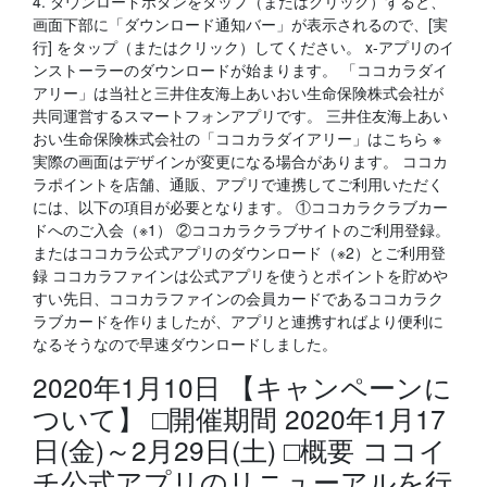
4. ダウンロードボタンをタップ（またはクリック）すると、
画面下部に「ダウンロード通知バー」が表示されるので、[実
行] をタップ（またはクリック）してください。 x-アプリのイ
ンストーラーのダウンロードが始まります。 「ココカラダイ
アリー」は当社と三井住友海上あいおい生命保険株式会社が
共同運営するスマートフォンアプリです。 三井住友海上あい
おい生命保険株式会社の「ココカラダイアリー」はこちら ※
実際の画面はデザインが変更になる場合があります。 ココカ
ラポイントを店舗、通販、アプリで連携してご利用いただく
には、以下の項目が必要となります。 ①ココカラクラブカー
ドへのご入会（※1） ②ココカラクラブサイトのご利用登録。
またはココカラ公式アプリのダウンロード（※2）とご利用登
録 ココカラファインは公式アプリを使うとポイントを貯めや
すい先日、ココカラファインの会員カードであるココカラク
ラブカードを作りましたが、アプリと連携すればより便利に
なるそうなので早速ダウンロードしました。
2020年1月10日 【キャンペーンに
ついて】 □開催期間 2020年1月17
日(金)～2月29日(土) □概要 ココイ
チ公式アプリのリニューアルを行