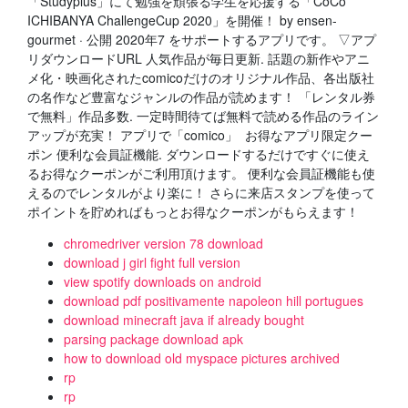
「Studyplus」にて勉強を頑張る学生を応援する「CoCo
ICHIBANYA ChallengeCup 2020」を開催！ by ensen-
gourmet · 公開 2020年7 をサポートするアプリです。 ▽アプ
リダウンロードURL 人気作品が毎日更新. 話題の新作やアニ
メ化・映画化されたcomicoだけのオリジナル作品、各出版社
の名作など豊富なジャンルの作品が読めます！ 「レンタル券
で無料」作品多数. 一定時間待てば無料で読める作品のライン
アップが充実！ アプリで「comico」 お得なアプリ限定クー
ポン 便利な会員証機能. ダウンロードするだけですぐに使え
るお得なクーポンがご利用頂けます。 便利な会員証機能も使
えるのでレンタルがより楽に！ さらに来店スタンプを使って
ポイントを貯めればもっとお得なクーポンがもらえます！
chromedriver version 78 download
download j girl fight full version
view spotify downloads on android
download pdf positivamente napoleon hill portugues
download minecraft java if already bought
parsing package download apk
how to download old myspace pictures archived
rp
rp