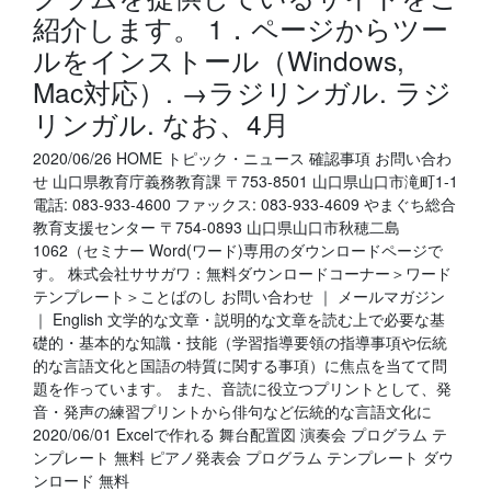
紹介します。 1．ページからツー
ルをインストール（Windows,
Mac対応）. →ラジリンガル. ラジ
リンガル. なお、4月
2020/06/26 HOME トピック・ニュース 確認事項 お問い合わ
せ 山口県教育庁義務教育課 〒753-8501 山口県山口市滝町1-1
電話: 083-933-4600 ファックス: 083-933-4609 やまぐち総合
教育支援センター 〒754-0893 山口県山口市秋穂二島
1062（セミナー Word(ワード)専用のダウンロードページで
す。 株式会社ササガワ：無料ダウンロードコーナー＞ワード
テンプレート＞ことばのし お問い合わせ ｜ メールマガジン
｜ English 文学的な文章・説明的な文章を読む上で必要な基
礎的・基本的な知識・技能（学習指導要領の指導事項や伝統
的な言語文化と国語の特質に関する事項）に焦点を当てて問
題を作っています。 また、音読に役立つプリントとして、発
音・発声の練習プリントから俳句など伝統的な言語文化に
2020/06/01 Excelで作れる 舞台配置図 演奏会 プログラム テ
ンプレート 無料 ピアノ発表会 プログラム テンプレート ダウ
ンロード 無料