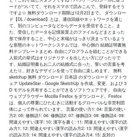
ードがついてて、それをスマホで読みこんで、登録するそう
ですよ☆ 無料ダウンロード期限は12月2日まで。 ダウンロー
ド【DL / download】とは、通信回線やネットワークを通じ
て、別のコンピュータなどからデータを受信すること。ま
た、受信したデータを記憶装置上のファイルなどまとまった
形で保存すること。中心と末端がはっきり決まっているよう
な形態のネットワークシステムでは、中心側の 結婚証明書無
料テンプレートまとめ. 自由にプログラムを組むことができる
人前式の挙式はオリジナリティを出したい方にぴったりで
す。結婚証明書もお二人の結婚式に合った、誓いの言葉を考
えたり、好きなデザインを使って自由に楽しめます。 無料
sketchup 無料 ダウンロード 日本語 のダウンロード ソフトウ
ェア UpdateStar - Google SketchUp を作成、変更、および 3
D モデルを共有することができるソフトウェアです。 自由な
ウェブブラウザー Mozilla Firefox をダウンロード。Firefox
は、個人の尊重にひたむきに活動するグローバルな非営利団
体によって作られています。 言葉の使い方1: 04: 言葉の使い
方2: 05: 修飾語1: 06: 修飾語2: 07: 修飾語3: 08: 修飾語4: 09:
間違えやすい漢字: 10: 漢字を書く: 11: 間違えやすい漢字の読
み方1: 12: 間違えやすい漢字の読み方2: 13: 間違えやすい漢字
の読み方3: 14: 間違えやすい漢字の読み方4: 15: 反対の