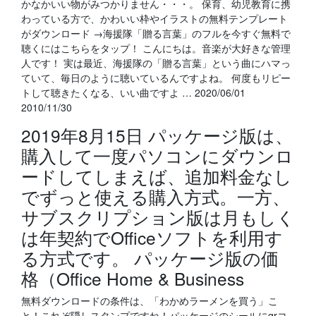
かなかいい物がみつかりません・・・。 保育、幼児教育に携
わっている方で、かわいい枠やイラストの無料テンプレート
がダウンロード →海援隊「贈る言葉」のフルを今すぐ無料で
聴くにはこちらをタップ！ こんにちは。音楽が大好きな管理
人です！ 実は最近、海援隊の「贈る言葉」という曲にハマっ
ていて、毎日のように聴いているんですよね。 何度もリピー
トして聴きたくなる、いい曲ですよ … 2020/06/01
2010/11/30
2019年8月15日 パッケージ版は、
購入して一度パソコンにダウンロ
ードしてしまえば、追加料金なし
でずっと使える購入方式。一方、
サブスクリプション版は月もしく
は年契約でOfficeソフトを利用す
る方式です。 パッケージ版の価
格（Office Home & Business
無料ダウンロードの条件は、「わかめラーメンを買う」こ
と！これぞ隠しスタンプですね！パッケージのシールにqrコ