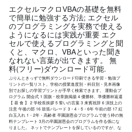
エクセルマクロVBAの基礎を無料
で簡単に勉強する方法; エクセル
のプログラミングを実務で使える
ようになるには実践が重要 エク
セルで使えるプログラミングと聞
くと、マクロ、VBAといった聞き
なれない言葉が出てきます。 無
料(フリー)ダウンロード可能.
ぷりんときっずで無料ダウンロード印刷できる学習・勉強プ
リントの一覧リスト。学校の授業進度別・科目別・見本画像
別でお探しの学習プリントが手早く検索できます。 運動会プ
ログラム 開会式 1 国旗・校章旗掲揚 4 優勝杯、準優勝杯返還
【 昼 食 】 2 学校長挨拶 5 誓いの言葉 3 来賓祝辞 6 演技上の
注意 午後の部 16 鼓笛パレード 3・4・5・6年 午前の部 17 紅
白玉入れ 1・2年・高齢者 卒園謝恩会プログラムで使う枠の無
料テンプレート 3月の卒園謝恩会のプログラムを作る係にな
りました。 ネットでテンプレートを探しているのですが、な