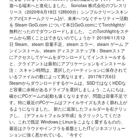
遊べる端末へと進化しました。 Sonotas 株式会社のプレスリ
リース（2020年6月18日 12時00分）シンプルクリーンスキン
ケアの[スチームクリーム]が、未来へつなぐチャリティー活動
を Steam GoG.com について本日GoG.comにてTorchlightが
無料だったのでダウンロードしました。 このTorchlightをスチ
ームから開くことはできないのでしょうか？ 2019年11月12
日 Steam、steam 容量不足、steam エラー、steam ゲーム ア
ンインストール、steam ディスク ステップ8：Steamストア
にアクセスしてゲームをダウンロードしてインストールする
と、クライアントは最初にアプリケーションをインストール
注： スキャン時間は、選択したパーティションに保存されて
いるファイルの数によって異なります。 2017年7月6日
Steamからダウンロードするゲームは、SSDではなくHDDな
ど容量に余裕があるドライブを選択しましょう. こんにちは、
確かにPCゲームの起動も速くなりますが、問題は容量不足で
す。特に最近のPCゲームはファイルサイズも大きく膨れ上が
るようになりました。 新たに追加したフォルダーを右クリッ
クし、［デフォルトフォルダ作成］をクリックしてくださ
い。これで既定 WindowsとLinuxをこよなく愛するものの、
最近はクラウドやインフラを基盤としたITビジネスソリュー
ションに強く惹かれている。「今すぐ