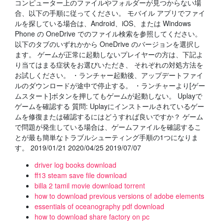
コンピューター上のファイルやフォルダーが見つからない場
合、以下の手順に従ってください。 モバイル アプリでファイ
ルを探している場合は、Android、iOS、または Windows
Phone の OneDrive でのファイル検索を参照してください。
以下のタブのいずれかから OneDrive のバージョンを選択し
ます。 ゲームが正常に起動しないプレイヤーの方は、下記よ
り当てはまる症状をお選びいただき、 それぞれの対処方法を
お試しください。 ・ランチャー起動後、アップデートファイ
ルのダウンロードが途中で停止する。 ・ランチャーより[ゲー
ムスタート]ボタンを押してもゲームが起動しない。 Uplayで
ゲームを確認する 質問: Uplayにインストールされているゲー
ムを修復または確認するにはどうすれば良いですか？ ゲーム
で問題が発生している場合は、ゲームファイルを確認するこ
とが最も簡単なトラブルシューティング手順の1つになりま
す。 2019/01/21 2020/04/25 2019/07/07
driver log books download
ff13 steam save file download
billa 2 tamil movie download torrent
how to download previous versions of adobe elements
essentials of oceanography pdf download
how to download share factory on pc