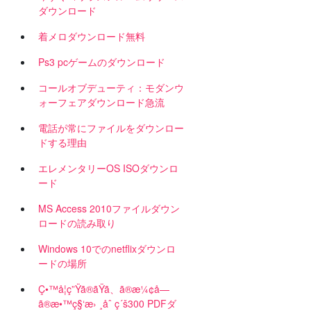
ダウンロード
着メロダウンロード無料
Ps3 pcゲームのダウンロード
コールオブデューティ：モダンウ
ォーフェアダウンロード急流
電話が常にファイルをダウンロー
ドする理由
エレメンタリーOS ISOダウンロ
ード
＆
MS Access 2010ファイルダウン
ロードの読み取り
Windows 10でのnetflixダウンロ
ードの場所
Ç•™å­¦ç”Ÿã®ãŸã、ã®æ¼¢å­—
ã®æ•™ç§‘æ› ¸åˆ ç´š300 PDFダ