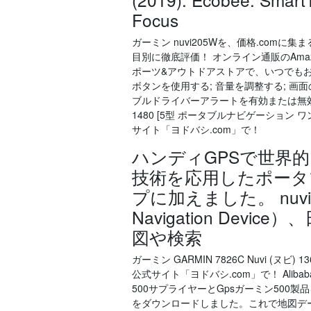
Focus
ガーミン nuvi205Wを、価格.co
目別に徹底評価！ オンライン通販のAmazo
ポーツ&アウトドアストアで、いつでもお安
ボタンを使用する; 音量を調整する; 画
ブルドライバーアラートを有効または無効にす
1480 [5型 ポータブルナビゲーション 
サイト「ヨドバシ.com」で！
ハンディGPSで世界
技術を応用したポータ
プに加えました。 nuvi3
Navigation De
図や検索
ガーミン GARMIN 7826C Nuvi (ヌビ
公式サイト「ヨドバシ.com」で！ Alib
500サプライヤーとGpsガーミン500製品を
をダウンロードしました。これで地図デ