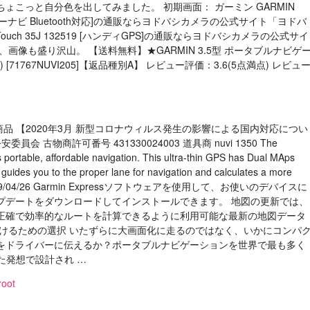
ょこっと自分色を出してみました。 初期画面： ガーミン GARMIN
メモリーカーナビ Bluetooth対応]の通販ならヨドバシカメラの公式サイト「ヨドバ
x Touch 35J 132519 [ハンディGPS]の通販ならヨドバシカメラの公式サイ
、画像も盛り沢山。 【送料無料】★GARMIN 3.5型 ポータブルナビゲ
67) [71767NUVI205]【返品種別A】 レビュー評価：3.6(5点満点) レビュ
了商品 【2020年3月 新型コロナウィルス発生の影響による国内対応につい
 古物商許可番号 431330024003 道具商 nuvi 1350 The
ortable, affordable navigation. This ultra-thin GPS has Dual MAps
guides you to the proper lane for navigation and calculates a more
oute™. 2019/04/26 Garmin Expressソフトウェアを使用して、お使いのデバイスに
プデートをダウンロードしてインストールできます。 地図の更新では、
正確で効率的なルートを計算できるように利用可能な最新の地図データ
続けるための選択 いたずらに大画面化に走るのではなく、いかにコンパ
をドライバーに伝えるか？ポータブルナビゲーションを世界で最も多く
た発想で設計され …
root