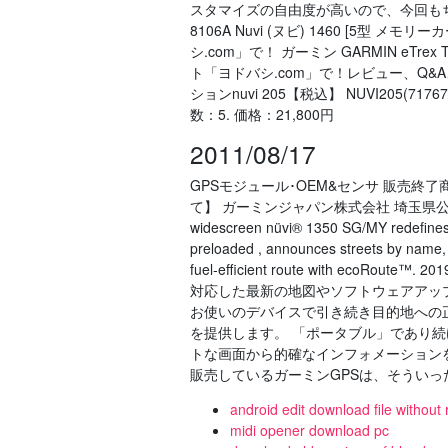
スタマイズの自由度が高いので、今回もち
8106A Nuvi (ヌビ) 1460 [5型 
シ.com」で！ ガーミン GARMIN eTre
ト「ヨドバシ.com」で！レビュー、Q&A
ションnuvi 205【税込】 NUVI205(717
数：5. 価格：21,800円
2011/08/17
GPSモジュール･OEM&センサ 販売終
て】 ガーミンジャパン株式会社 埼玉県公安委員会
widescreen nüvi® 1350 SG/MY redefines p
preloaded , announces streets by name, 
fuel-efficient route with ecoR
対応した最新の地図やソフトウェアアッ
お使いのデバイスで引き続き目的地への
を提供します。 「ポータブル」であり
トな画面から的確なインフォメーション
販売しているガーミンGPSは、そういっ
android edit download file without 
midi opener download pc