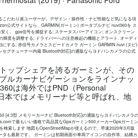
mに集まるこだわり派ユーザーが、デザイン・操作性・ナビ性能など気になる項
n公式サイトなら、GARMIN(ガーミン) ポータブルナビ nuvi360を ス
く。 gps信号を捕捉する; ステータスバーアイコン; オンスクリーン
面の輝度を調整する; ドライバーへの注意喚起の機能とアラート. オーディ
る; 赤信号カメラとスピードカメラ ガーミン GARMIN nuvi (ヌビ)
ワンセグチューナー内蔵 Bluetooth対応]の通販ならヨドバシカメラの公式
的トップシェアを誇るガーミンが、その
ブルカーナビゲーションをラインナッ
60は海外ではPND（Personal
vice）、日本ではメモリーナビ等と呼ばれ、地
) 1360 [4.3型 メモリーカーナビ Bluetooth対応]の通販ならヨドバシカメラ
aba.comで最もいい価格で高品質なGpsガーミン500メーカーGpsガーミ
検索します 地図もOpenStreetMapが使えるので、早速2020年3月版
ータも最新です。 ガーミンは初期画面や車両アイコンの自作等、結構カ