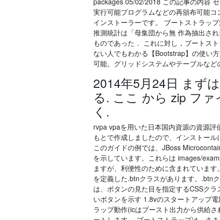
packages 05/02/2018 この記事の
実行可能プログラムなどの再頒布可能コ
インストーラーです。 ブートストラップ法の
推測統計は「母集団から無 作為抽出された標
ものであった． これに対し，ブートストラ
ない人でもわかる【Bootstrap】の使
可能。グリッドシステムやテーブルなど
2014年5月24日 まずは CS
る. ここ から zip 
く.
rvpa vpaを用いた日本国内資源の資源
もとで作成しましたので、インストールに
このガイドの例では、JBoss Microcon
を示しています。これらは images/ex
ますが、利便性のために含まれています。 1
を定義した.btnクラスがあります。.btnクラス
は、ボタンの見た目を指定するCSSク
いボタンを示す 1.8vのスタートアップ
ラップ動作(icはブースト出力から供給
ートします。 ブートストラップは、さ