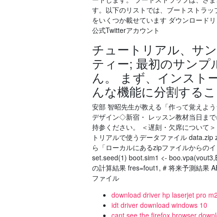
す。以下のリストでは、ブートストラッ
をいくつか載せています ダウンロードリンク 
公式Twitterアカウント
チュートリアル、サン
ティー; 最初のサン
ん。 まず、インスト
んな機能に分割するこ
安部 智昭先生が教える「作って覚えよう☆
デザイン◇新宿・ レッスン教材当日まで
持参ください。 ＜遅刻・欠席について＞
トリアルで使うデータファイル data.z
ら「ローカルにあるzipファイルからのインス
set.seed(1) boot.sim1 <- boo.vp
の計算結果 fres=fout1, # 将来予測結果 
ファイル
download driver hp laserjet pro 
idt driver download windows 10
cant see the firefox browser down