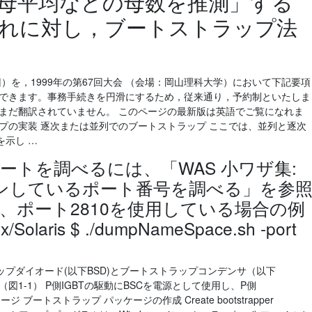
の母平均などの母数を推測」する
これに対し，ブートストラップ法
）を，1999年の第67回大会 （会場：岡山理科大学）において下記要項
加できます。事務手続きを円滑にするため，従来通り，予約制といたしま
がまだ翻訳されていません。 このページの最新版は英語でご覧になれま
プの実装 逐次または並列でのブートストラップ ここでは、並列と逐次
示し …
ートを調べるには、「WAS 小ワザ集:
プンしているポート番号を調べる」を参
、ポート2810を使用している場合の例
Solaris $ ./dumpNameSpace.sh -port
プダイオード(以下BSD)とブートストラップコンデンサ（以下
図1-1） P側IGBTの駆動にBSCを電源として使用し、P側
ジ ブートストラップ パッケージの作成 Create bootstrapper