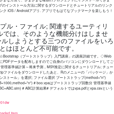
プのインストール方法に関するダウンロードとチュートリアルのリンク
iOS / Androidアプリ. アプリでもはてなブックマークを楽しもう！
プル・ファイル; 関連するユーティリ
プルでは、そのような機能分けはしませ
ールしようとする三つのファイルをいろ
とはほとんど不可能です。
Bootstrap（ブートストラップ）入門講座」の講座詳細です。◇Web
にPDFデータを配布しますのでご自身のパソコンにダウンロードしてご
 管理基準値計算～将来予測，MSY推定に関するチュートリアル; チュー
ip zipファイルをダウンロードしたあと、Rのメニューの「パッケージ」か
トール」を選択; ファイル選択 ブートストラップ(method="n")
a(vout3,B=1000,method="n") # boo.vpaはブートストラップ回数分 管理基準値
ABC=ABC.sim) # ABC計算結果# デフォルトではvpa.pdfとvpa.csvという
m201dw
loaded item