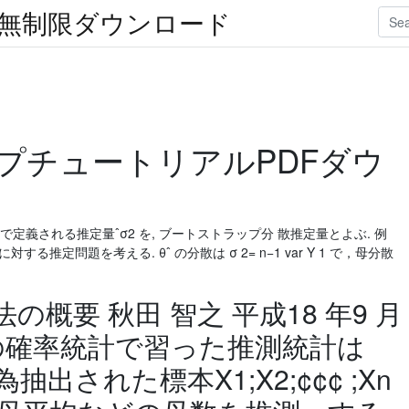
楽無制限ダウンロード
プチュートリアルPDFダウ
で定義される推定量ˆσ2 を, ブートストラップ分 散推定量とよぶ. 例
n の分散に対する推定問題を考える. θˆ の分散は σ 2= n−1 var Y 1 で，母分散
概要 秋田 智之 平成18 年9 月
学部の確率統計で習った推測統計は
出された標本X1;X2;¢¢¢ ;Xn