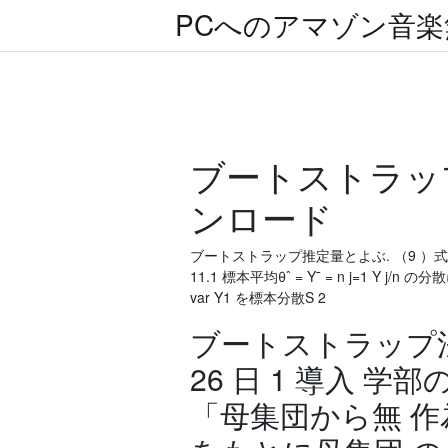
PCへのアマゾン音
ブートストラッ
ンロード
ブートストラップ推定量とよぶ. （9 ）式
11.1 標本平均θˆ = Y¯ = n j=1 Y j/
var Y1 を標本分散S 2
ブートストラップ法の
26 日 1 導入 
「母集団から無 作為抽