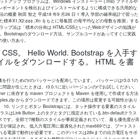
内容 セットアップ プログラムは、Windows インストーラー (.msi) ファイルや
ンポーネントを検出およびインストールするように構成できる汎用的な
概要 秋田 智之 平成18 年9 月26 日 1 導入 学部の確率統計で習った
本X1;X2;¢¢¢ ;Xn をもとに母集団 の母平均などの母数を推測」する
ップ法は「標本の分布は HTML/CSSといったWebデザインの知識が
い方。Bootstrapのダウンロード方法、サンプルコードがあってすぐに実践
の使い方あり。
S。 Hello World. Bootstrap を入手す
ファイルをダウンロードする。 HTML を書
評価を行うためのrのパッケージを配布しています。 パッケージはr3.0.1の
問題が生じたときは、r3.0.1に近いバージョンのrでお試しください。
tainer に依存する maven プロジェクトを Maven を使用して作成する方法
amples.zip からダウンロードできます。この場所は変更する可能性があり
0. リンクとボタン Bootstrapには、タッチ操作する要素のスタイル
はLink Button 上のタグとタグに指定されている.btn-defaultクラス
ラスです。全部で7種類のスタイルが事前定義されていて、最も優先度が
電圧が保証され、低入力電圧用に最適化されたmax669では、ブートスト
される電源で動作)が必要です。このデバイスは28vまでの出力電圧をサポ
まざまな方法で、さまざまな種類のプロジェクトにインストールできま