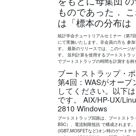
をもとに母集団 
ものであった． 
は「標本の分布は
統計学会チュートリアルセミナー（第7回
にて実施いたします。非会員の方も 参
す。 最新のリリースでは、このページ
す。 並列計算を使用するブートストラッ
でブートストラップの時間を計測する例を
ブートストラップ・ポ
第4回：WASがオー
してください。以下は
です。 AIX/HP-UX/Linux/
2810 Windows
ブートストラップ回路は、ブートストラッ
BSC）、電流制限抵抗 で構成されます。（
(IGBT,MOSFETなど)オン時のゲートチャー