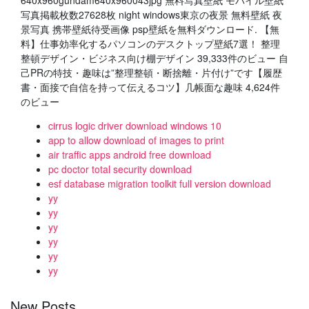
640x960gundam640x960043jpg 無料写真壁紙 モバイル壁紙
写真掲載枚数27628枚 night windows東京の夜景 無料壁紙 夜
景写真 携帯壁紙待受画像 psp壁紙を無料ダウンロード. 【無
料】仕事効率化するパソコンのデスクトップ壁紙7選！ 整理
整頓デザイン・ビジネス向け棚デザイン 39,333件のビュー 自
己PRの特技・趣味は”整理整頓・断捨離・片付け”です【履歴
書・面接で自信を持って伝えるコツ】几帳面な趣味 4,624件
のビュー
cirrus logic driver download windows 10
app to allow download of images to print
air traffic apps android free download
pc doctor total security download
esf database migration toolkit full version download
yy
yy
yy
yy
yy
yy
New Posts