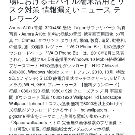
場におけるモバイル端末活用とリ
スク対策 情報漏えいニュース テ
レワーク
Aamra A10b 背景: 320x480 壁紙. Taiganサファリパーク 写真
写真 - Aamra A10b; 無料の壁紙の背景. 携帯画面用画像, の写
真 #1. Crimea, タウリツァ タウリダ, 動物, 教育, 遠足, 動物相,
の健康, 旅, の知識, レジャー. 「VAIO Phone Biz」用の壁紙ダ
ウンロードページ 「VAIO Phone Biz」は、2016年2月に発表
された、5.5型フルHD液晶採用のWindows 10 Mobile搭載SIM
フリースマート HDの壁紙をダウンロード - HTC 7 Mozart:
480x800, Windows Mobile スマートフォン. 2010, 10月. 特徴:
3G, 3.7 インチ; S-LCD 静電容量式タッチスクリーン, 8 MP カ
メラの, Wi-Fi, GPS, ブルートゥース. 【無料ダウンロード】
壁紙 1080x1920 壁紙 1080x1920 クローズアップ 月 宇宙空
間 ダウンロード 写真 1080x1920 Wallpaper Hd Landscape
Wallpaper Iphone11 スマホ壁紙 無料で8000枚以上のhdサイ
ズ壁紙がダウンロードできるサイト「hd wallpapers」 -
gigazine 宇宙をテーマにした美麗な壁紙が集められた
「Space wallpapers トトロ 完全無料画像検索のプリ画像 ト
トロ可愛い 画像. 壁紙機動戦士ガンダムのスマホ壁紙