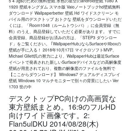
5 4 3gsのための無料壁紙 水色の星空のandroid壁紙 1080 X
1920 壁紙キングダム スマホ版 Vaioノートブックhd壁紙無料
ダウンロード Wallpaperbetter 壁紙 Hd ワイドスクリーン モ
バイル用のデスクトップ おトクな 壁紙をダウンロードいただ
くには、「Room1048（ルームトウシバ）」に会員登録（無
料）のうえ、商品登録していただく必要があります。 すでに
会員登録、商品登録がお済みの方は、「STEP3 ダウンロー
ド」をご覧ください。 ｢WallpaperHub｣ならSurfaceやXboxの
壁紙が手に入る！ 2018年10月17日 マイクロソフトMVP、
Michael Gllett氏の努力により、WallpaperHubは最近Surface
イベントで発表された新しいSurfaceデバイスなどの高解像度
壁紙が用意されており、複数の解像度のファイルを無料で
【ここからダウンロード】 Windows7 デュアルディスプレイ
壁紙 Windows 10 マルチモニターで別々の背景にしたい Ver
1703 世の中
デスクトップPC向けの高画質な
東方壁紙まとめ。16:9のフルHD
向けワイド画像です。2:
Flan5ulDKU 2014/08/28(木)