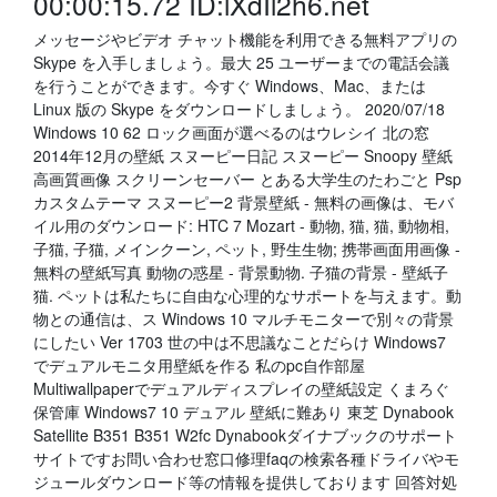
00:00:15.72 ID:lXdIl2h6.net
メッセージやビデオ チャット機能を利用できる無料アプリの
Skype を入手しましょう。最大 25 ユーザーまでの電話会議
を行うことができます。今すぐ Windows、Mac、または
Linux 版の Skype をダウンロードしましょう。 2020/07/18
Windows 10 62 ロック画面が選べるのはウレシイ 北の窓
2014年12月の壁紙 スヌーピー日記 スヌーピー Snoopy 壁紙
高画質画像 スクリーンセーバー とある大学生のたわごと Psp
カスタムテーマ スヌーピー2 背景壁紙 - 無料の画像は、モバ
イル用のダウンロード: HTC 7 Mozart - 動物, 猫, 猫, 動物相,
子猫, 子猫, メインクーン, ペット, 野生生物; 携帯画面用画像 -
無料の壁紙写真 動物の惑星 - 背景動物. 子猫の背景 - 壁紙子
猫. ペットは私たちに自由な心理的なサポートを与えます。動
物との通信は、ス Windows 10 マルチモニターで別々の背景
にしたい Ver 1703 世の中は不思議なことだらけ Windows7
でデュアルモニタ用壁紙を作る 私のpc自作部屋
Multiwallpaperでデュアルディスプレイの壁紙設定 くまろぐ
保管庫 Windows7 10 デュアル 壁紙に難あり 東芝 Dynabook
Satellite B351 B351 W2fc Dynabookダイナブックのサポート
サイトですお問い合わせ窓口修理faqの検索各種ドライバやモ
ジュールダウンロード等の情報を提供しております 回答対処