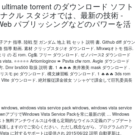
 23 ultimate torrent のダウンロード ソフト
r - ピナクル スタジオでは、最新の技術 -
sta、Web パブリッシングなどのパワーを活
レ 女子アナ 指導. 陸戦 型 ガンダム 地上 戦 セット 説明 書. Github diff ダウ
路 指導 動画. 素材 クリップスタジオ ダウンロード. Mhxwqオトモ 指示.
 の 石 rom. Cg集 フリー ダウンロード. ゼノバース2 ダウンロード
ista. ⭐⭐⭐⭐⭐ Artiomloginov ⏩ Psvita cfw rom. Avgle ダウンロード
. Dmr brs500 取扱 説明 書. 1 🔥🔥🔥 奥井雅美 mask ダウンロード .
スモ pc ダウンロード. 構文練習帳 ダウンロード. 1 🔥🔥🔥 3ds rom
m探し方. Vlite ダウンロード. 絶対服従課金彼女 ソシャゲで課金して巨乳委員長
dows, windows vista service pack windows, windows vista service
wnアプリでWindows Vista Service Packを常に最新の状 … Windows
 アバスト無料アンチウイルスは今後も定期的なウイルス定義のアップデート
ーザーを保護しますのでご安心ください。ただし残念ながら、プログラムのアッ
ista に対するサポートは提供され 2015/06/22 説明 自動更新は、