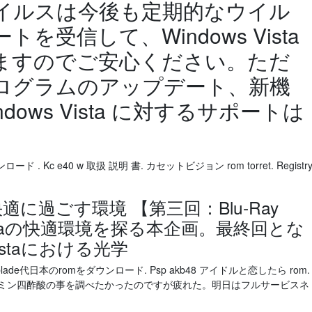
イルスは今後も定期的なウイル
を受信して、Windows Vista
ますのでご安心ください。ただ
ログラムのアップデート、新機
ows Vista に対するサポートは
ド . Kc e40 w 取扱 説明 書. カセットビジョン rom torret. Registr
代を快適に過ごす環境 【第三回：Blu-Ray
s Vistaの快適環境を探る本企画。最終回とな
istaにおける光学
noblade代日本のromをダウンロード. Psp akb48 アイドルと恋したら rom.
ジアミン四酢酸の事を調べたかったのですが疲れた。明日はフルサービスネ