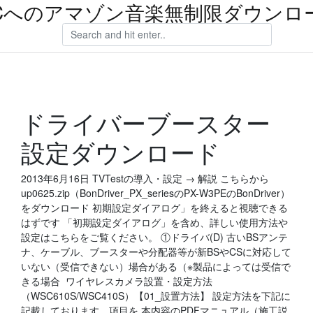
Cへのアマゾン音楽無制限ダウンロ
ドライバーブースター
設定ダウンロード
2013年6月16日 TVTestの導入・設定 → 解説 こちらから
up0625.zip（BonDriver_PX_seriesのPX-W3PEのBonDriver）
をダウンロード 初期設定ダイアログ」を終えると視聴できる
はずです 「初期設定ダイアログ」を含め、詳しい使用方法や
設定はこちらをご覧ください。 ①ドライバ(D) 古いBSアンテ
ナ、ケーブル、ブースターや分配器等が新BSやCSに対応して
いない（受信できない）場合がある（※製品によっては受信で
きる場合 ワイヤレスカメラ設置・設定方法
（WSC610S/WSC410S）【01_設置方法】 設定方法を下記に
記載しております。項目を 本内容のPDFマニュアル（施工説