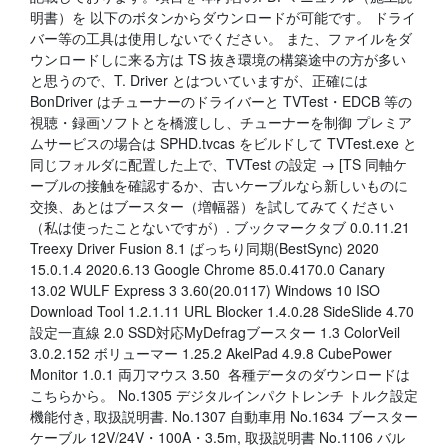
明書）を 以下のボタンからダウンロードが可能です。 ドライ
バー等の工具は使用しないでください。 また、ファイルをダ
ウンロードしに来る方は TS 抜き環境の構築途中の方が多い
と思うので、T. Driver とはついていますが、正確には
BonDriver はチューナーのドライバーと TVTest・EDCB 等の
視聴・録画ソフトとを橋渡しし、チューナーを制御 プレミア
ムサービスの場合は SPHD.tvcas をビルドして TVTest.exe と
同じフォルダに配置した上で、TVTest の設定 → [TS 同軸ケ
ーブルの接触を確認するか、古いケーブルなら新しいものに
交換、あとはブースター（増幅器）を試してみてください
（私は使ったことないですが）. ブックマークタブ 0.0.11.21
Treexy Driver Fusion 8.1 ばっちり同期(BestSync) 2020
15.0.1.4 2020.6.13 Google Chrome 85.0.4170.0 Canary
13.02 WULF Express 3 3.60(20.0117) Windows 10 ISO
Download Tool 1.2.1.11 URL Blocker 1.4.0.28 SideSlide 4.70
設定一直線 2.0 SSD対応MyDefragブースター 1.3 ColorVeil
3.0.2.152 ボリューマー 1.25.2 AkelPad 4.9.8 CubePower
Monitor 1.0.1 両刀マウス 3.50 各種データのダウンロードは
こちらから。 No.1305 デジタルインパクトレンチ トルク設定
機能付き, 取扱説明書. No.1307 自動車用 No.1634 ブースター
ケーブル 12V/24V・100A・3.5m, 取扱説明書 No.1106 バル