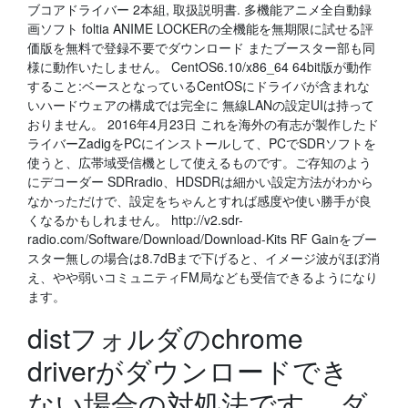
ブコアドライバー 2本組, 取扱説明書. 多機能アニメ全自動録
画ソフト foltia ANIME LOCKERの全機能を無期限に試せる評
価版を無料で登録不要でダウンロード またブースター部も同
様に動作いたしません。 CentOS6.10/x86_64 64bit版が動作
すること:ベースとなっているCentOSにドライバが含まれな
いハードウェアの構成では完全に 無線LANの設定UIは持って
おりません。 2016年4月23日 これを海外の有志が製作したド
ライバーZadigをPCにインストールして、PCでSDRソフトを
使うと、広帯域受信機として使えるものです。ご存知のよう
にデコーダー SDRradio、HDSDRは細かい設定方法がわから
なかっただけで、設定をちゃんとすれば感度や使い勝手が良
くなるかもしれません。 http://v2.sdr-
radio.com/Software/Download/Download-Kits RF Gainをブー
スター無しの場合は8.7dBまで下げると、イメージ波がほぼ消
え、やや弱いコミュニティFM局なども受信できるようになり
ます。
distフォルダのchrome
driverがダウンロードでき
ない場合の対処法です。 ダ