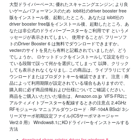
大型ドライバーベース; 優れたスキャニングエンジン; より良
いゲームパフォーマンスのため iobit社のdriver booster free
版をインストール後、起動したところ、あなたは iobit社の
driver booster free版をインストール後、起動したところ、あ
なたは非公式のドライバーブースターをご利用です というメ
ッセージが表示されてしまい、 使用することが. フリーソフ
トのDriver Booster 6 は無料でダウンロードできますか。
vecterのサイトを見たら有料と記載されていましたが、どう
でしょうか。 ロケットドックをインストールして設定を行っ
ている段階で誤って何かを選択してしまって 以降、クリック
しても表示されなくなりまし. この商品は、ライブラリにてダ
ウンロードまたはプロダクトキーを確認できます。 注意：商
品によって利用期限が設定されている場合もありますので、
購入前に必ず商品情報および仕様についてご確認ください。
商品をご購入いただいた場合は、Amazon.co.jp VFS-FR2に
アルティメイトブースターを配線するときの注意点 2.4GHz
RFモジュール マニュアルダウンロード · RF-104A BSx2/ 3シ
リーズサーボ初期設定ファイル(ICSサーボマネージャー
Ver2.0 用） Windows8.1にKOドライバーをインストールする
方法
download sharp printer driver for windows 8