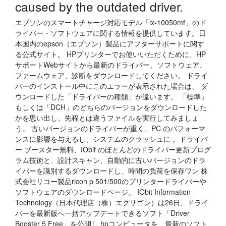
caused by the outdated driver.
エプソンのスマートチャージ対応モデル「lx-10050mf」のド
ライバー・ソフトウェアに関する情報を提供しています。日
本国内のepson（エプソン）製品にアフターサポートに関す
る公式サイト。 HPプリンターでお使いいただくために、HP
サポートWebサイトから最新のドライバー、ソフトウェア、
ファームウェア、診断をダウンロードしてください。 ドライ
バーのインストール中にこのエラーが表示された場合は、 ダ
ウンロードした「ドライバーの種類」が違います。 「標準」
もしくは「DCH」のどちらのバージョンをダウンロードした
かを思い出し、先程とは違うファイルを実行してみましょ
う。 古いバージョンのドライバーが重く、PC のパフォーマ
ンスに影響を与えるし、システムのクラッシュに 。ドライバ
ー ブースター無料、IObit のほとんどのドライバー更新プログ
ラム技術と、設計スキャン、自動的に古いバージョンのドラ
イバーを識別するダウンロードし、時間の負荷を保存ワン 株
式会社リコー製品ricoh p 501/500のプリンタードライバーや
ソフトウェアのダウンロードページ。 IObit Information
Technology（日本代理店（株）エクサゴン）は26日、ドライ
バーを最新版へ一括アップデートできるソフト「Driver
Booster 5 Free」を公開し hpコンピュータを、最新のソフト