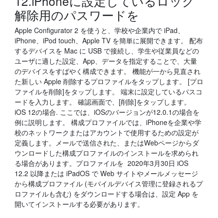
12.iPhoneに設定しているロック
解除用のパスワードを
‎Apple Configurator 2 を使うと、学校や企業内で iPad、
iPhone、iPod touch、Apple TV を簡単に展開できます。 配布
するデバイスを Mac に USB で接続し、学生や従業員などの
ユーザに適した設定、App、データを指定することで、大量
のデバイスをすばやく構成できます。 機能が一から見直され
た新しい Apple 削除するプロファイルをタップします。 [プロ
ファイルを削除]をタップします。 端末に設定しているパスコ
ードを入力します。 確認画面で、[削除]をタップします。
iOS 12の場合. ここでは、iOSのバージョンが12.0.1の場合を
例に説明します。 構成プロファイルでは、iPhoneを企業や学
校のネットワークまたはアカウントで使用するための設定が
定義します。メールで送信された、またはWebページからダ
ウンロードした構成プロファイルのインストールを求められ
る場合があります。プロファイルを 2020年3月30日 iOS
12.2 以降または iPadOS で Web サイトやメールメッセージ
から構成プロファイル (モバイルデバイス管理に登録されるプ
ロファイルも含む) をダウンロードする場合は、設定 App を
開いてインストールする必要があります。