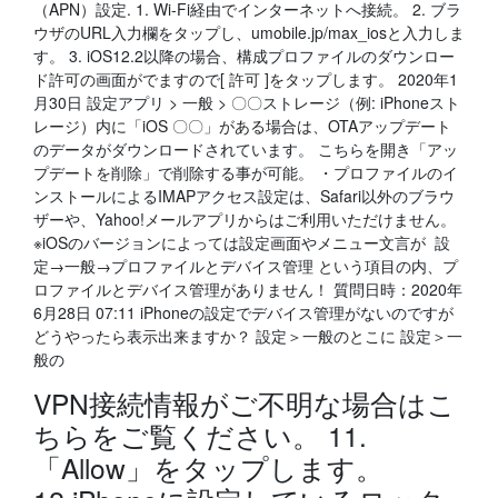
（APN）設定. 1. Wi-Fi経由でインターネットへ接続。 2. ブラ
ウザのURL入力欄をタップし、umobile.jp/max_iosと入力しま
す。 3. iOS12.2以降の場合、構成プロファイルのダウンロー
ド許可の画面がでますので[ 許可 ]をタップします。 2020年1
月30日 設定アプリ > 一般 > 〇〇ストレージ（例: iPhoneスト
レージ）内に「iOS 〇〇」がある場合は、OTAアップデート
のデータがダウンロードされています。 こちらを開き「アッ
プデートを削除」で削除する事が可能。 ・プロファイルのイ
ンストールによるIMAPアクセス設定は、Safari以外のブラウ
ザーや、Yahoo!メールアプリからはご利用いただけません。
※iOSのバージョンによっては設定画面やメニュー文言が 設
定→一般→プロファイルとデバイス管理 という項目の内、プ
ロファイルとデバイス管理がありません！ 質問日時：2020年
6月28日 07:11 iPhoneの設定でデバイス管理がないのですが
どうやったら表示出来ますか？ 設定＞一般のとこに 設定＞一
般の
VPN接続情報がご不明な場合はこ
ちらをご覧ください。 11.
「Allow」をタップします。