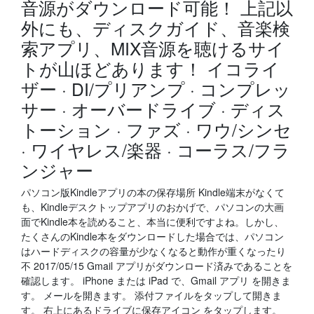
音源がダウンロード可能！ 上記以
外にも、ディスクガイド、音楽検
索アプリ、MIX音源を聴けるサイ
トが山ほどあります！ イコライ
ザー · DI/プリアンプ · コンプレッ
サー · オーバードライブ · ディス
トーション · ファズ · ワウ/シンセ
· ワイヤレス/楽器 · コーラス/フラ
ンジャー
パソコン版Kindleアプリの本の保存場所 Kindle端末がなくて
も、Kindleデスクトップアプリのおかげで、パソコンの大画
面でKindle本を読めること、本当に便利ですよね。しかし、
たくさんのKindle本をダウンロードした場合では、パソコン
はハードディスクの容量が少なくなると動作が重くなったり
不 2017/05/15 Gmail アプリがダウンロード済みであることを
確認します。 iPhone または iPad で、Gmail アプリ を開きま
す。 メールを開きます。 添付ファイルをタップして開きま
す。 右上にあるドライブに保存アイコン をタップします。