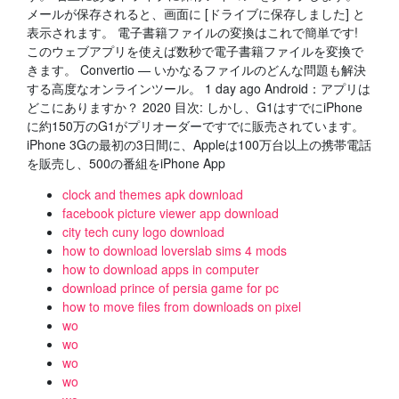
メールが保存されると、画面に [ドライブに保存しました] と
表示されます。 電子書籍ファイルの変換はこれで簡単です!
このウェブアプリを使えば数秒で電子書籍ファイルを変換で
きます。 Convertio — いかなるファイルのどんな問題も解決
する高度なオンラインツール。 1 day ago Android：アプリは
どこにありますか？ 2020 目次: しかし、G1はすでにiPhone
に約150万のG1がプリオーダーですでに販売されています。
iPhone 3Gの最初の3日間に、Appleは100万台以上の携帯電話
を販売し、500の番組をiPhone App
clock and themes apk download
facebook picture viewer app download
city tech cuny logo download
how to download loverslab sims 4 mods
how to download apps in computer
download prince of persia game for pc
how to move files from downloads on pixel
wo
wo
wo
wo