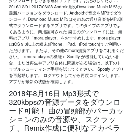
ダウンロードもできる無料ソフトです。おためしくださ …
2016/12/01 2017/06/23 Android用のDownload Music MP3の
最新バージョンをダウンロード. Androidで音楽をMP3でダウ
ンロード. Download Music MP3はその名の通り音楽をMP3形
式でダウンロードするアプリです。このタイプのアプリでよ
くあるように、商用認可された 楽曲のダウンロードには、無
料のアプリ「mora player」をおすすめします。mora player
はiOS 9.0以上の端末(iPhone、iPad、iPod touch)でご利用い
ただけます。 または、その他のmora提携アプリをご利用くだ
さい。 ＜mora playerの機能＞ Spotify が機能していない場
合、または再生やアプリ自体に問題がある場合は、以下のト
ラブルシューティング手順を試してください。 Spotify アプリ
を再起動します。 ログアウトしてから再度ログインします。
アプリが最新の状態か確認します。
2018年8月16日 Mp3形式で
320kbpsの音源データをダウンロ
ード可能！ 曲の冒頭部がパーカッ
ションのみの音源や、スクラッ
チ、Remix作成に便利なアカペラ