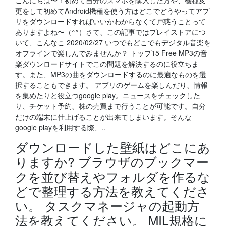
こんにちは〜！初めて自分のスマホを購入した方や、機種変
更をして初めてAndroid機種を使う方はどこでどうやってアプ
リをダウンロードすればいいかわからなくて戸惑うことって
ありますよね〜（^^）さて、この記事ではプレイストアにつ
いて、こんなこ 2020/02/27 いつでもどこでもデジタル音楽を
オフラインで楽しんでみませんか？ トップ15 Free MP3の音
楽ダウンロードサイトでこの問題を解決するのに役立ちま
す。また、MP3の曲をダウンロードするのに最適なものを選
択することもできます。 アプリのゲームを楽しんだり、情報
を集めたりと役立つgoogle play。ニュースをチェックした
り、チケット予約、株の売買まで行うことが可能です。自分
だけの端末に仕上げることが出来てしまいます。そんな
google playを利用する際、..
ダウンロードした壁紙はどこにあ
りますか? ブラウザのブックマー
クを並び替えやフォルダを作るな
どで整理する方法を教えてくださ
い。 タスクマネージャの起動方
法を教えてください。 MIL規格に