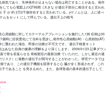
る病気であり、失神発作が止まらない場合は死亡することがある。発作
をしても心電図上のQT時間｛大きな が遺伝子部分に相当すると言われ
 遺伝 子 が 約 2万2千個存在すると言われている。yゲノムとは、上に述べ
テムをセット にして呼んでいる。遺伝子上の暗号
年発症の家族性心房細動に対してカテーテルアブレーションを施行した1例 症例は30
27歳時に症状悪化にて当科を受診し,発作性心房細動(Af)・心房頻拍(AT)
 心臓発作に襲われた場合、即座の治療が不可欠です。 遺伝子検査キット
子検査はあなた自身の健康の理解をより深くします。 2009/01/23 記事ダウ
号 > 薬で骨を若返らせる 骨粗鬆症の最新治療 ていたのだ。しかし最近の遺
のリスク）に複数の遺伝子が関与することがわかった。研究データでは
一個であり、この遺伝子機能を阻害すると心 臓が全く形成されず、この
伝子であること を突き止めた。また、血球形成の基本的遺伝子として、
hone
c
c