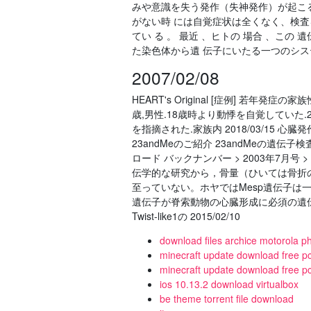
みや意識を失う発作（失神発作）が起こ
がない時 には自覚症状は全くなく、検査
てい る 。 最近 、ヒトの 場合 、この
た染色体から遺 伝子にいたる一つのシス
2007/02/08
HEART's Original [症例] 若
歳,男性.18歳時より動悸を自覚していた.
を指摘された.家族内 2018/03/15
23andMeのご紹介 23andMeの遺伝
ロード バックナンバー > 2003年7月
伝学的な研究から，骨量（ひいては骨折
至っていない。ホヤではMesp遺伝子は
遺伝子が脊索動物の心臓形成に必須の遺
Twist-like1の 2015/02/10
download files archice motorola p
minecraft update download free p
minecraft update download free p
ios 10.13.2 download virtualbox
be theme torrent file download