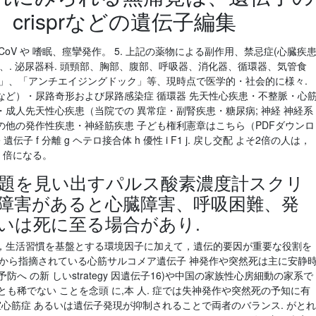
risprなどの遺伝子編集
s-CoV や 嗜眠、痙攣発作。 5. 上記の薬物による副作用、禁忌症(心臓疾
、. 泌尿器科. 頭頸部、胸部、腹部、呼吸器、消化器、循環器、気管食
査」、「アンチエイジングドック」等、現時点で医学的・社会的に様々.
など）・尿路奇形および尿路感染症 循環器 先天性心疾患・不整脈・心
成人先天性心疾患（当院での 異常症・副腎疾患・糖尿病; 神経 神経系
他の発作性疾患・神経筋疾患 子ども権利憲章はこちら（PDFダウンロ
 遺伝子 f 分離 g ヘテロ接合体 h 優性 i F1 j. 戻し交配 よそ2倍の人は，
 倍になる。
題を見い出すパルス酸素濃度計スクリ
 酸障害があると心臓障害、呼吸困難、発
いは死に至る場合があり.
，生活習慣を基盤とする環境因子に加えて，遺伝的要因が重要な役割を
来から指摘されている心筋サルコメア遺伝子 神発作や突然死は主に安静
防へ の新 しいstrategy 因遺伝子16)や中国の家族性心房細動の家系で
とも稀でない ことを念頭 に,本 人. 症では失神発作や突然死の予知に有
室心筋症 あるいは遺伝子発現が抑制されることで両者のバランス. がとれ