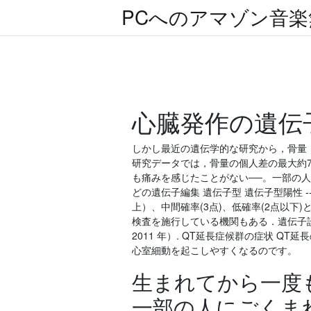
PCへのアマゾン音
心臓発作の遺伝子
しかし最近の遺伝学的な研究から，骨量
研究データでは，骨量の個人差の最大約7
も痛みを感じたことがない──。一部の人
どの遺伝子編集 遺伝子型 遺伝子型陽性 --
上）、中間確率(3点)、低確率(2点以下)
検査を施行している機関もある．遺伝子
2011 年）. QT延長症候群の症状 
心室細動を起こしやすくなるのです。
生まれてから一度
一部の人にごくま