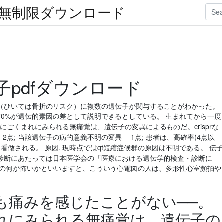
楽無制限ダウンロード
pdfダウンロード
（ひいては骨折のリスク）に複数の遺伝子が関与することがわかった。
0%が遺伝的素因の差として説明できるとしている。 生まれてから一度
にごくまれにみられる無痛覚は、遺伝子の変異によるものだ。crisprな
 2点; 当該遺伝子の病的意義不明の変異 -- 1点; 患者は、高確率(4点以
と看做される。 原因. 現時点ではqt短縮症候群の原因は不明である。 伝
診断にあたっては日本医学会の「医療における遺伝学的検査・診断に
QT延長の何が怖いかといいますと、こういう心電図の人は、多形性心室頻拍や
も痛みを感じたことがない──。
れにみられる無痛覚は、遺伝子の