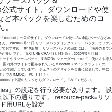
ot」の公式サイト。ダウンロードや使
など本パックを楽しむためのコ
ん。
OD「cocricot」の公式サイト。ダウンロードや使い方の解説ページなど本
。 2020年2月11日 リソースパック（テクスチャーパック）でファ
でおすすめ （8/19追加） リソースパックの追加には、「海外のダウ
す。 TEXTURE CRAFT(1.14対応）. 2020年5月11日
選したモッドやリソースパック、影MODのシェーダーについて、使い方や導
国内外のサイトで配布されているMinecraft（マインクラフト）の
まとめて紹介しています。 チェストのデザインを自由に変更して、中に
るMOD。 PC, 1.14.4 ～
furnicraft-addon/ ↑上記のリンクからダウンロードしてみてください。
operties」の設定を行う必要があります。 設
下の通りです。 resource-pack=リソ
ド用URLを設定
pace】x128 . 回紹介する、マイクラ1.14対応のリソースパックは