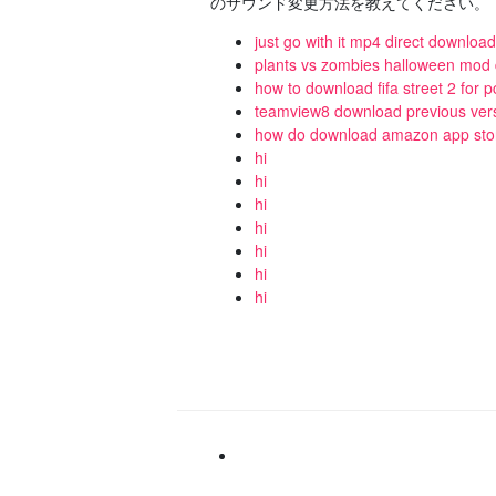
のサウンド変更方法を教えてください。
just go with it mp4 direct download
plants vs zombies halloween mod
how to download fifa street 2 for p
teamview8 download previous ver
how do download amazon app sto
hi
hi
hi
hi
hi
hi
hi