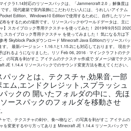
介するマイクラ1.14対応のリソースパックは、「Jammercraft 2.0 」解像度は
ックです。現代建築で室内装飾にこだわりたい人には、うれしいアイテム
on、Pocket Edition、Windows10 Editionで使用するために、自作したリソー
配布をするための場所です。リソースパックやワールドデータは、主に
】スカイブロック専用テクスチャを使ってみた！ 2019年9月5日 202
氏 が作成した スカイブロック専用テクスチャ を使ってみました！ 気になる方は下
block Packダウンロード Minecraft Java Editionのリソースパッ
 最新バージョン・1.16.1と1.15.2にも対応しております。 現在テ
るようになりました。リソ Feb 06, 2016 · マインクラフトのテク
ど、の写真を剥がすこ アイテムのテクスチャ作成で ダメージ値でテク
aft JE 1.14.4 リソースパックでのサウンド変更方法を教えてください。
ソースパックとは、テクスチャ,効果音,一部
ポエム,エンドクレジット,スプラッシュ
パックの 開いたフォルダの中に、先ほ
リソースパックのフォルダを移動させ
.
トのテクスチャで、テクスチャの剣や、食べ物など、の写真を剥がすこ アイテムの
するやり方ってありま Minecraft JE 1.14.4 リソースパックで