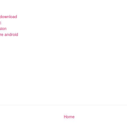
 download
c
sion
re android
Home