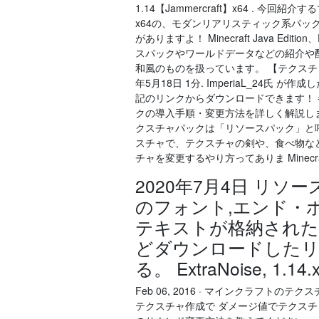
1.14【Jammercraft】x64 . 今回紹
x64の、モダンリアリスティック系パ
がありますよ！ Minecraft Java Editi
スパックやワールドデータなどの紹介や
和風のものを扱っています。 【テクスチャ
年5月18日 1分. ImperiaL_24
記のリンクからダウンロードできます！ 参考 Sky
クの導入手順・変更方法を詳しく解説します。
クスチャパックは「リソースパック」と呼ばれ
スチャで、テクスチャの剣や、食べ物な
チャを変更するやり方ってありま Minecr
2020年7月4日 リ
のフォント,エンド・
テキストが格納された
どダウンロードした
る。 ExtraNoise, 1.14.x
Feb 06, 2016 · マインクラフ
テクスチャ作成で ダメージ値でテクスチャを変更