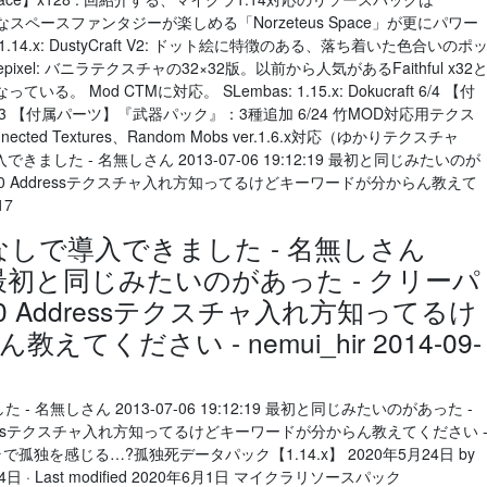
精細なスペースファンタジーが楽しめる「Norzeteus Space」が更にパワー
.x: DustyCraft V2: ドット絵に特徴のある、落ち着いた色合いのポ
: Depixel: バニラテクスチャの32×32版。以前から人気があるFaithful x32
Mod CTMに対応。 SLembas: 1.15.x: Dokucraft 6/4 【付
3 【付属パーツ】『武器パック』：3種追加 6/24 竹MOD対応用テクス
nnected Textures、Random Mobs ver.1.6.x対応（ゆかりテクスチャ
eなしで導入できました - 名無しさん 2013-07-06 19:12:19 最初と同じみたいのが
2:12:50 Addressテクスチャ入れ方知ってるけどキーワードが分からん教えて
17
tifineなしで導入できました - 名無しさん
12:19 最初と同じみたいのがあった - クリーパ
:12:50 Addressテクスチャ入れ方知ってるけ
ください - nemui_hir 2014-09-
きました - 名無しさん 2013-07-06 19:12:19 最初と同じみたいのがあった -
0 Addressテクスチャ入れ方知ってるけどキーワードが分からん教えてください 
17 マイクラで孤独を感じる…?孤独死データパック【1.14.x】 2020年5月24日 by
年5月24日 · Last modified 2020年6月1日 マイクラリソースパック