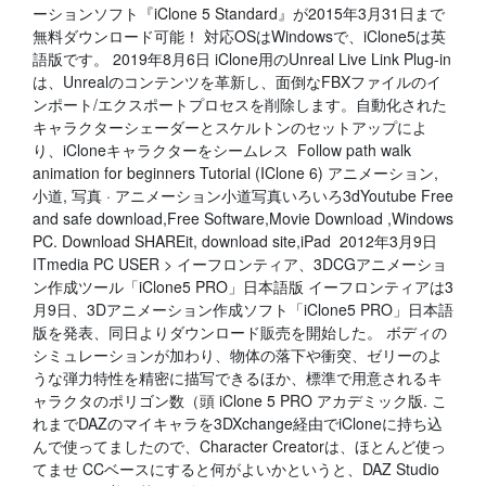
ーションソフト『iClone 5 Standard』が2015年3月31日まで
無料ダウンロード可能！ 対応OSはWindowsで、iClone5は英
語版です。 2019年8月6日 iClone用のUnreal Live Link Plug-in
は、Unrealのコンテンツを革新し、面倒なFBXファイルのイ
ンポート/エクスポートプロセスを削除します。自動化された
キャラクターシェーダーとスケルトンのセットアップによ
り、iCloneキャラクターをシームレス Follow path walk
animation for beginners Tutorial (IClone 6) アニメーション,
小道, 写真 · アニメーション小道写真いろいろ3dYoutube Free
and safe download,Free Software,Movie Download ,Windows
PC. Download SHAREit, download site,iPad 2012年3月9日
ITmedia PC USER > イーフロンティア、3DCGアニメーショ
ン作成ツール「iClone5 PRO」日本語版 イーフロンティアは3
月9日、3Dアニメーション作成ソフト「iClone5 PRO」日本語
版を発表、同日よりダウンロード販売を開始した。 ボディの
シミュレーションが加わり、物体の落下や衝突、ゼリーのよ
うな弾力特性を精密に描写できるほか、標準で用意されるキ
ャラクタのポリゴン数（頭 iClone 5 PRO アカデミック版. こ
れまでDAZのマイキャラを3DXchange経由でiCloneに持ち込
んで使ってましたので、Character Creatorは、ほとんど使っ
てませ CCベースにすると何がよいかというと、DAZ Studio