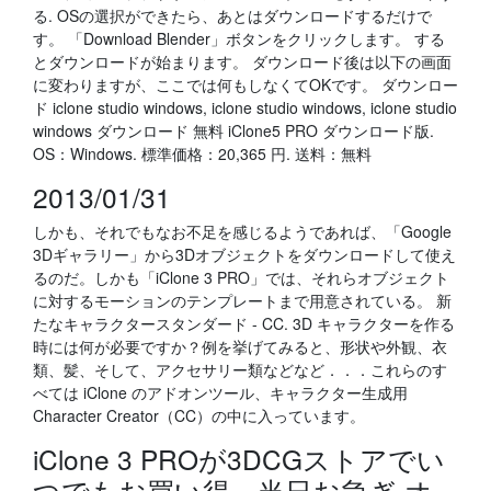
る. OSの選択ができたら、あとはダウンロードするだけで
す。 「Download Blender」ボタンをクリックします。 する
とダウンロードが始まります。 ダウンロード後は以下の画面
に変わりますが、ここでは何もしなくてOKです。 ダウンロー
ド iclone studio windows, iclone studio windows, iclone studio
windows ダウンロード 無料 iClone5 PRO ダウンロード版.
OS：Windows. 標準価格：20,365 円. 送料：無料
2013/01/31
しかも、それでもなお不足を感じるようであれば、「Google
3Dギャラリー」から3Dオブジェクトをダウンロードして使え
るのだ。しかも「iClone 3 PRO」では、それらオブジェクト
に対するモーションのテンプレートまで用意されている。 新
たなキャラクタースタンダード - CC. 3D キャラクターを作る
時には何が必要ですか？例を挙げてみると、形状や外観、衣
類、髪、そして、アクセサリー類などなど．．．これらのす
べては iClone のアドオンツール、キャラクター生成用
Character Creator（CC）の中に入っています。
iClone 3 PROが3DCGストアでい
つでもお買い得。当日お急ぎ オ