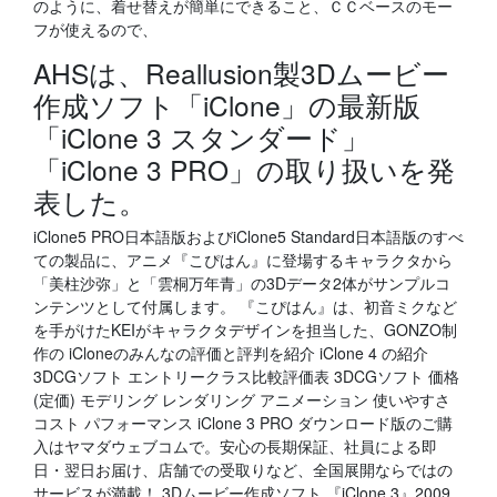
のように、着せ替えが簡単にできること、ＣＣベースのモー
フが使えるので、
AHSは、Reallusion製3Dムービー
作成ソフト「iClone」の最新版
「iClone 3 スタンダード」
「iClone 3 PRO」の取り扱いを発
表した。
iClone5 PRO日本語版およびiClone5 Standard日本語版のすべ
ての製品に、アニメ『こぴはん』に登場するキャラクタから
「美柱沙弥」と「雲桐万年青」の3Dデータ2体がサンプルコ
ンテンツとして付属します。 『こぴはん』は、初音ミクなど
を手がけたKEIがキャラクタデザインを担当した、GONZO制
作の iCloneのみんなの評価と評判を紹介 iClone 4 の紹介
3DCGソフト エントリークラス比較評価表 3DCGソフト 価格
(定価) モデリング レンダリング アニメーション 使いやすさ
コスト パフォーマンス iClone 3 PRO ダウンロード版のご購
入はヤマダウェブコムで。安心の長期保証、社員による即
日・翌日お届け、店舗での受取りなど、全国展開ならではの
サービスが満載！ 3Dムービー作成ソフト 『iClone 3』2009