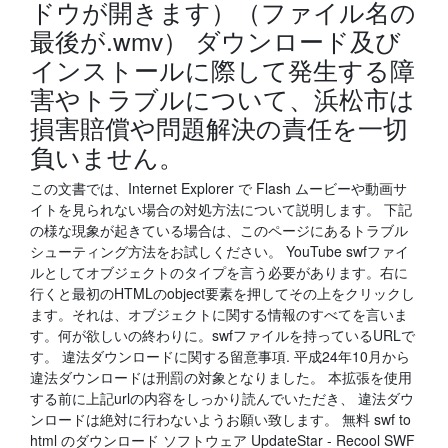
ドウが開きます）（ファイル名の
最後が.wmv） ダウンロード及び
インストールに際して発生する障
害やトラブルについて、浜松市は
損害賠償や問題解決の責任を一切
負いません。
この文書では、Internet Explorer で Flash ムービーや動画サ
イトを見られない場合の対処方法について説明します。 下記
の様な現象が起きている場合は、このページにあるトラブル
シューティング方法をお試しください。 YouTube swfファイ
ルとしてオブジェクトのタイプを言う必要があります。右に
行くと最初のHTMLのobject要素を押してその上をクリックし
ます。それは、オブジェクトに関する情報のすべてを言いま
す。何が欲しいの終わりに。swfファイルを持っているURLで
す。 違法ダウンロードに関する留意事項. 平成24年10月から
違法ダウンロードは刑罰の対象となりました。 本拡張を使用
する前に上記urlの内容をしっかり読んでいただき、 違法ダウ
ンロードは絶対に行わないようお願い致します。 無料 swf to
html のダウンロード ソフトウェア UpdateStar - Recool SWF