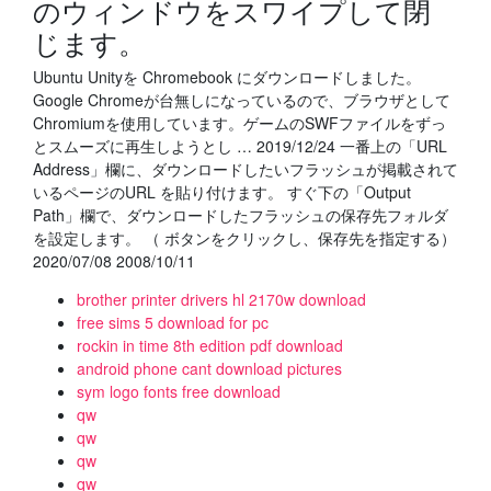
のウィンドウをスワイプして閉
じます。
Ubuntu Unityを Chromebook にダウンロードしました。
Google Chromeが台無しになっているので、ブラウザとして
Chromiumを使用しています。ゲームのSWFファイルをずっ
とスムーズに再生しようとし … 2019/12/24 一番上の「URL
Address」欄に、ダウンロードしたいフラッシュが掲載されて
いるページのURL を貼り付けます。 すぐ下の「Output
Path」欄で、ダウンロードしたフラッシュの保存先フォルダ
を設定します。 （ ボタンをクリックし、保存先を指定する）
2020/07/08 2008/10/11
brother printer drivers hl 2170w download
free sims 5 download for pc
rockin in time 8th edition pdf download
android phone cant download pictures
sym logo fonts free download
qw
qw
qw
qw