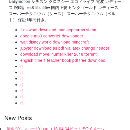
Dailymotion シチズン クロスシー エコドライブ 電波 レディー
ス 腕時計 es8154-55w 国内正規 ピンクゴールド レディース
スーパーチタニウム（ケース） スーパーチタニウム（ベル
ト） 保証1年間付き。
files wont download mac appear as steam
google mp3 converter downloader
walt disney world download minecraft
jupyter download as pdf via latex change header
download movei hunter killer 2018 torrent
english time 1 teacher book pdf free download
rj
rj
rj
rj
rj
rj
rj
New Posts
無料ダウンロードubuntu 16.04 64ビットISOイメージ