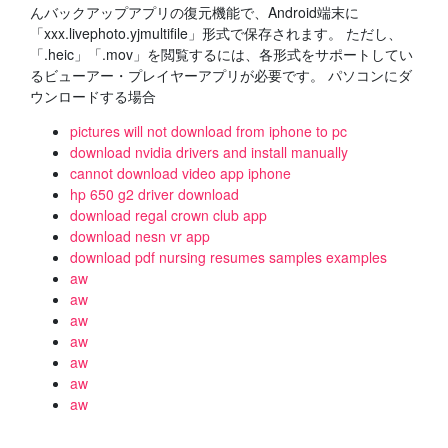
んバックアップアプリの復元機能で、Android端末に
「xxx.livephoto.yjmultifile」形式で保存されます。 ただし、
「.heic」「.mov」を閲覧するには、各形式をサポートしてい
るビューアー・プレイヤーアプリが必要です。 パソコンにダ
ウンロードする場合
pictures will not download from iphone to pc
download nvidia drivers and install manually
cannot download video app iphone
hp 650 g2 driver download
download regal crown club app
download nesn vr app
download pdf nursing resumes samples examples
aw
aw
aw
aw
aw
aw
aw