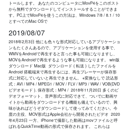
トールします。 あなたのコンピュータにMovP4をこのポスト
から無料でダウンロードしてインストールすることができま
す。PC上でMovP4を使うこの方法は、Windows 7/8 / 8.1 / 10
とすべてのMac OSで
2019/08/07
2018年2月3日 他にも色々な形式対応しているアプリケーショ
ンもたくさんあるので、アプリケーションを使用する事で、
WMVをAndroidで再生すると言った事も可能になりますし、
MOVをAndroidで再生するような事も可能になります。 win版
ダウンロード Mac版 ダウンロード ( 転送 ) したファイルを
Android 搭載端末で再生するには、再生プレーヤーが保存形
式に対応していないと再生できません。 ※変換なしで 読込形
式：AVI / MP4 / MPEG1 / MOV / FLV / MP3 / WAV / VOB(DVD
ビデオモード ). 保存形式：MP4 / 2018年11月20日 多くのビ
デオフォーマット、音声形式に対応できて、ついでに動画サ
イトから動画をダウンロードする機能も備えているので、興
味があればどうぞダウンロードして使ってみてください。今
度の主役、MOV形式はApple会社から開発されたビデオ 2020
年4月23日 一方、iPhoneで撮影した動画はmovファイルと呼
ばれるQuickTime動画の形式で保存されます。 これらは