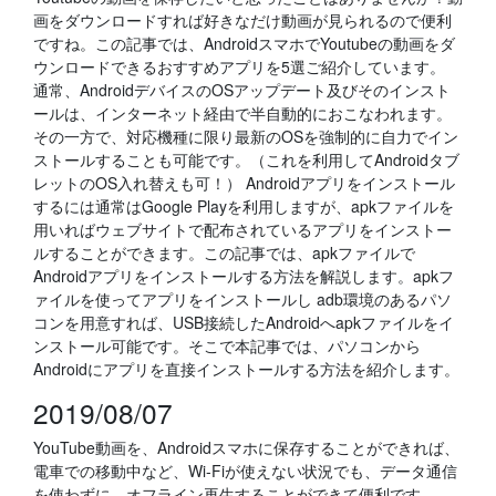
画をダウンロードすれば好きなだけ動画が見られるので便利
ですね。この記事では、AndroidスマホでYoutubeの動画をダ
ウンロードできるおすすめアプリを5選ご紹介しています。
通常、AndroidデバイスのOSアップデート及びそのインスト
ールは、インターネット経由で半自動的におこなわれます。
その一方で、対応機種に限り最新のOSを強制的に自力でイン
ストールすることも可能です。（これを利用してAndroidタブ
レットのOS入れ替えも可！） Androidアプリをインストール
するには通常はGoogle Playを利用しますが、apkファイルを
用いればウェブサイトで配布されているアプリをインストー
ルすることができます。この記事では、apkファイルで
Androidアプリをインストールする方法を解説します。apkフ
ァイルを使ってアプリをインストールし adb環境のあるパソ
コンを用意すれば、USB接続したAndroidへapkファイルをイ
ンストール可能です。そこで本記事では、パソコンから
Androidにアプリを直接インストールする方法を紹介します。
2019/08/07
YouTube動画を、Androidスマホに保存することができれば、
電車での移動中など、Wi-Fiが使えない状況でも、データ通信
を使わずに、オフライン再生することができて便利です。