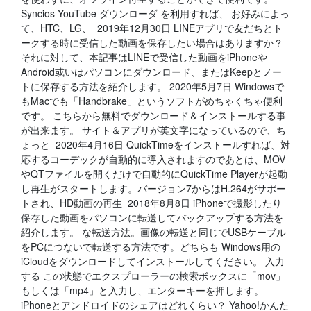
Syncios YouTube ダウンローダ を利用すれば、 お好みによっ
て、HTC、LG、 2019年12月30日 LINEアプリで友だちとト
ークする時に受信した動画を保存したい場合はありますか？
それに対して、本記事はLINEで受信した動画をiPhoneや
Android或いはパソコンにダウンロード、またはKeepとノー
トに保存する方法を紹介します。 2020年5月7日 Windowsで
もMacでも「Handbrake」というソフトがめちゃくちゃ便利
です。 こちらから無料でダウンロード＆インストールする事
が出来ます。 サイト＆アプリが英文字になっているので、ち
ょっと 2020年4月16日 QuickTimeをインストールすれば、対
応するコーデックが自動的に導入されますのであとは、MOV
やQTファイルを開くだけで自動的にQuickTime Playerが起動
し再生がスタートします。バージョン7からはH.264がサポー
トされ、HD動画の再生 2018年8月8日 iPhoneで撮影したり
保存した動画をパソコンに転送してバックアップする方法を
紹介します。 な転送方法。画像の転送と同じでUSBケーブル
をPCにつないで転送する方法です。どちらも Windows用の
iCloudをダウンロードしてインストールしてください。 入力
する この状態でエクスプローラーの検索ボックスに「mov」
もしくは「mp4」と入力し、エンターキーを押します。
iPhoneとアンドロイドのシェアはどれくらい？ Yahoo!かんた