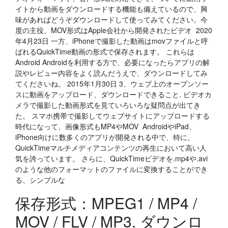
イトから動画をダウンロードする機能も備えているので、興
味があればどうぞダウンロードして使ってみてください。今
度の主役、MOV形式はApple会社から開発されたビデオ 2020
年4月23日 一方、iPhoneで撮影した動画はmovファイルと呼
ばれるQuickTime動画の形式で保存されます。 これらは
Android Androidを利用する方で、必要になったらアプリの解
説やレビュー内容をよく読んだうえで、ダウンロードしてみ
てくださいね。 2015年1月30日 3、ウェブ上のオープンソー
スに動画をアップロード、ダウンロードできること. ビデオカ
メラで撮影した動画形式を見ていろいろな疑問点が出てき
た。 スマホ携帯で撮影してウェブサイトにアップロードする
時代になって、画像形式もMP4やMOV AndroidやiPad、
iPhone向けに数多くのアプリが開発される中で、特に、
QuickTimeマルチメディアコンテンツの再生において高い人
気を誇っています。 さらに、QuickTimeビデオを.mp4や.avi
のような他のフォーマットのファイルに変換することができ
る、シンプルな
保存形式：MPEG1 / MP4 /
MOV / FLV / MP3. ダウンロ