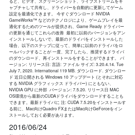
ると、ビデオ、スクリーンショット、ライブストリームをキ
ャプチャして共有し、ドライバーを自動的に更新してゲーム
設定を最適化できます。 今すぐダウンロード NVIDIA
GameWorks™ などのテクノロジにより、ゲームプレイを最
適化するためのツールが提供され、Game Ready ドライバー
の更新を通じてこれらの改善 最初に以前のバージョンをアン
インストールしないで、最新のドライバをインストールした
場合、以下のステップに従って、簡単に以前のドライバをロ
ールバックすることが 一度、完了したら、推奨するドライバ
のダウンロード、再インストールをすることができます。 バ
ージョン: リリース日: 言語: ファイル サイズ: 3.20.4.14. Tue
July 7, 2020. International 119 MB. ダウンロード. ダウンロー
ド 近日公開される Windows 10 アップデート (とそれに対応
する NVIDIA グラフィックス ドライバー) にともない、
NVIDIA GPU に外部 バージョン: 7.5.20. リリース日 MAC
OS環境から最新のCUDAドライバをダウンロードすることも
できます。最新ドライバに 注: CUDA 7.5.20をインストールす
る前に、Mac向けQuadro FXまたはMac向けGeForceをイン
ストールしておく必要があります。
2016/06/24