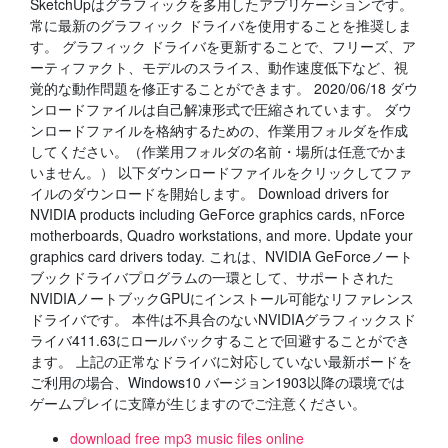
SketchUpはグラフィックを多用したアプリケーションです。
常に最新のグラフィック ドライバを使用することを推奨しま
す。 グラフィック ドライバを更新することで、フリーズ、ア
ーティファクト、モデルのスライス、動作速度低下など、視
覚的な動作問題を修正することができます。 2020/06/18 ダウ
ンロードファイルは自己解凍形式で圧縮されています。 ダウ
ンロードファイルを格納するための、作業用フォルダを作成
してください。（作業用フォルダの名前・場所は任意でかま
いません。） 以下ダウンロードファイルをクリックしてファ
イルのダウンロードを開始します。 Download drivers for
NVIDIA products including GeForce graphics cards, nForce
motherboards, Quadro workstations, and more. Update your
graphics card drivers today. これは、NVIDIA GeForceノート
ブックドライバプログラムの一環として、サポートされた
NVIDIAノートブックGPUにインストール可能なリファレンス
ドライバです。 本件は不具合のないNVIDIAグラフィックスド
ライバ411.63にロールバックすることで回避することができ
ます。 上記の正常なドライバに対応していない最新ボードを
ご利用の場合、Windows10 バージョン1903以降の環境では
ゲームプレイに支障が生じますのでご注意ください。
download free mp3 music files online