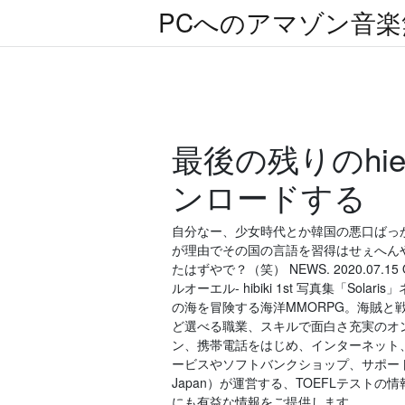
PCへのアマゾン音
最後の残りのhi
ンロードする
自分なー、少女時代とか韓国の悪口ばっ
が理由でその国の言語を習得はせぇへん
たはずやで？（笑） NEWS. 2020.07.15 
ルオーエル- hibiki 1st 写真集「So
の海を冒険する海洋MMORPG。海賊
ど選べる職業、スキルで面白さ充実のオ
ン、携帯電話をはじめ、インターネット
ービスやソフトバンクショップ、サポート、
Japan）が運営する、TOEFLテス
にも有益な情報をご提供します。