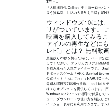
『大航海時代 Online』中世ヨーロッ
扱う貿易商、世紀の大発見を目指す冒険
ウィンドウズ10には
リがついています。 
映画を購入してみるこ
ァイルの再生などにも
レビ」とは？ 無料動
最後残り20秒を切った時に、ハードな結末
してください。 アメリカのリアルMMA
を掴み取った人気ファイターです。 Snail
ドボックスゲーム「ARK: Survival Evolv
公式サイト「あにてれ」：NARUTO－ナル
毎週木曜日夜7時25分放送。 toefl i
様々なオプションを提供しています。 
Windows のパソコンに標準で付属している
ュー、ダウンロードや使い方を解説しま
イドショー表示にも利用できます。オンが