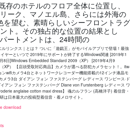
既存のホテルのフロア全体に位置し、
リーク、マノエル島、さらには外海の
景色を望む、素晴らしいシーフロントラ
ント。その独占的な位置の結果とし
パートメントは、24時間の
遊戯王 デュエルリンクス｜とは？ ついに「遊戯王」がモバイルアプリで登場！最強
ーといつで 2019年にサポートが終了するWindows関連 [2019年1
9年1月8日]Windows Embedded Standard 2009（XP） [2019年4月9
ady 2009（XP） 【店頭受取対応商品】カメラが選べる防犯カメラセット！。itw
ジョンwifiカメラ4台とネットワークレコーダー機能搭載の12インチ液晶モ
カメラ3台 ダイアン フォン ファステンバーグ レディース ワンピース·ド
フォン ファステンバーグ Diane von Furstenberg レディース ワ
rie anglaise cotton maxi dress】 魂のルフラン (高橋洋子) 着信音・
ルなし] J研は日本最大の投稿型着信音・着メロサイト。
ree download
ts