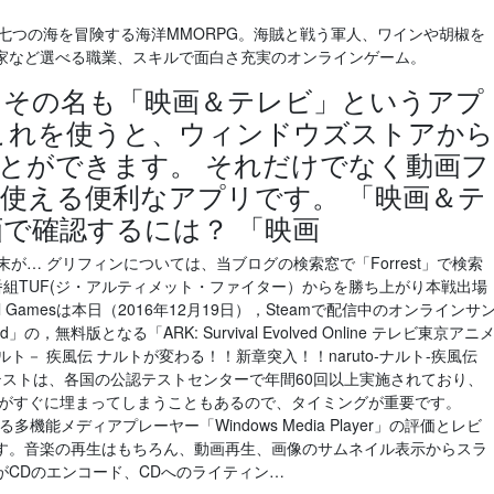
パ、七つの海を冒険する海洋MMORPG。海賊と戦う軍人、ワインや胡椒を
家など選べる職業、スキルで面白さ充実のオンラインゲーム。
、その名も「映画＆テレビ」というアプ
これを使うと、ウィンドウズストアから
とができます。 それだけでなく動画フ
使える便利なアプリです。 「映画＆テ
画で確認するには？ 「映画
が… グリフィンについては、当ブログの検索窓で「Forrest」で検索
番組TUF(ジ・アルティメット・ファイター）からを勝ち上がり本戦出場
 Gamesは本日（2016年12月19日），Steamで配信中のオンラインサ
ed」の，無料版となる「ARK: Survival Evolved Online テレビ東京アニ
ト－ 疾風伝 ナルトが変わる！！新章突入！！naruto-ナルト-疾風伝
bt ® テストは、各国の公認テストセンターで年間60回以上実施されており、
席がすぐに埋まってしまうこともあるので、タイミングが重要です。
多機能メディアプレーヤー「Windows Media Player」の評価とレビ
す。音楽の再生はもちろん、動画再生、画像のサムネイル表示からスラ
CDのエンコード、CDへのライティン…