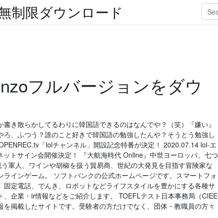
楽無制限ダウンロード
enzoフルバージョンをダウ
か書き散らかしてるわりに韓国語できるのはなんでや？（笑）『嫌い』
やろ、ふつう？誰のこと好きで韓国語の勉強したんや？そうとう勉強し
OPENREC.tv「lolチャンネル」開設記念特番が決定！ 2020.07.14 lol-エ
laris」ネットサイン会開催決定！ 『大航海時代 Online』中世ヨーロッパ、七つ
と戦う軍人、ワインや胡椒を扱う貿易商、世紀の大発見を目指す冒険家な
ンラインゲーム。 ソフトバンクの公式ホームページです。スマートフォ
、固定電話、でんき、ロボットなどライフスタイルを豊かにする各種サ
企業・ir情報などをご紹介します。 TOEFLテスト日本事務局（CIEE
トの情報を掲載したサイトです。受験者の方だけでなく、団体・教職員の方々