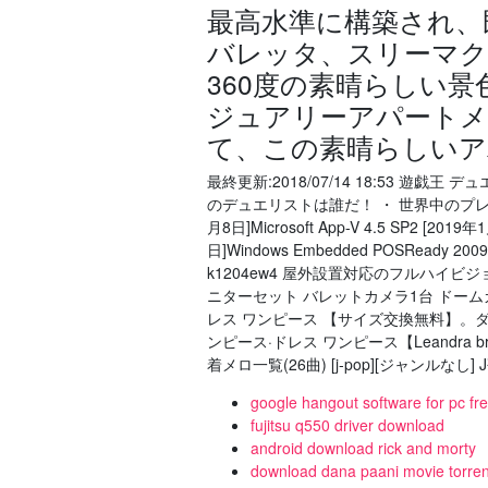
最高水準に構築され、
バレッタ、スリーマク
360度の素晴らしい
ジュアリーアパートメ
て、この素晴らしいア
最終更新:2018/07/14 18:53 
のデュエリストは誰だ！ ・ 世界中のプレイヤ
月8日]Microsoft App-V 4.5 SP2 [201
日]Windows Embedded POSRe
k1204ew4 屋外設置対応のフルハイビ
ニターセット バレットカメラ1台 ドーム
レス ワンピース 【サイズ交換無料】。ダイアン 
ンピース·ドレス ワンピース【Leandra brode
着メロ一覧(26曲) [j-pop][ジャン
google hangout software for pc f
fujitsu q550 driver download
android download rick and morty
download dana paani movie torren