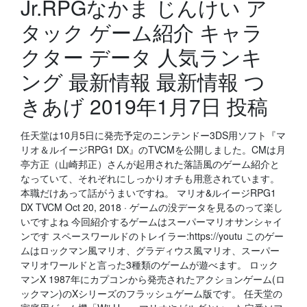
Jr.RPGなかま じんけい ア
タック ゲーム紹介 キャラ
クター データ 人気ランキ
ング 最新情報 最新情報 つ
きあげ 2019年1月7日 投稿
任天堂は10月5日に発売予定のニンテンドー3DS用ソフト『マ
リオ＆ルイージRPG1 DX』のTVCMを公開しました。CMは月
亭方正（山崎邦正）さんが起用された落語風のゲーム紹介と
なっていて、それぞれにしっかりオチも用意されています。
本職だけあって話がうまいですね。 マリオ&ルイージRPG1
DX TVCM Oct 20, 2018 · ゲームの没データを見るのって楽し
いですよね 今回紹介するゲームはスーパーマリオサンシャイ
ンです スペースワールドのトレイラー:https://youtu このゲー
ムはロックマン風マリオ、グラディウス風マリオ、スーパー
マリオワールドと言った3種類のゲームが遊べます。 ロック
マンX 1987年にカプコンから発売されたアクションゲーム(ロ
ックマン)のXシリーズのフラッシュゲーム版です。 任天堂の