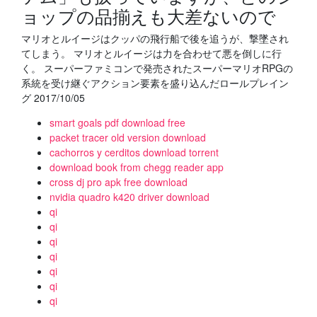
ョップの品揃えも大差ないので
マリオとルイージはクッパの飛行船で後を追うが、撃墜され
てしまう。 マリオとルイージは力を合わせて悪を倒しに行
く。 スーパーファミコンで発売されたスーパーマリオRPGの
系統を受け継ぐアクション要素を盛り込んだロールプレイン
グ 2017/10/05
smart goals pdf download free
packet tracer old version download
cachorros y cerditos download torrent
download book from chegg reader app
cross dj pro apk free download
nvidia quadro k420 driver download
qi
qi
qi
qi
qi
qi
qi