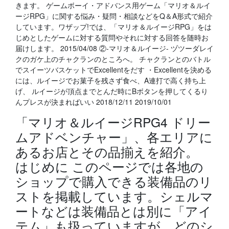
きます。 ゲームボーイ・アドバンス用ゲーム「マリオ＆ルイ
ージRPG」に関する悩み・疑問・相談などをQ＆A形式で紹介
しています。ワザップ!では、「マリオ＆ルイージRPG」をは
じめとしたゲームに対する質問やそれに対する回答を随時お
届けします。 2015/04/08 ②-マリオ＆ルイージ- ヅツーダレイ
クのガケ上のチャクランのところへ。 チャクランとのバトル
でスイーツバスケットでExcellentをだす ・Excellentを決める
には、ルイージでお菓子を残さず食べ、A連打で高く持ち上
げ、 ルイージが頂点までとんだ時にBボタンを押してくるり
んプレスが決まればいい 2018/12/11 2019/10/01
「マリオ＆ルイージRPG4 ドリー
ムアドベンチャー」、各エリアに
あるお店とその品揃えを紹介。
はじめに このページでは各地の
ショップで購入できる装備品のリ
ストを掲載しています。シェルマ
ートなどは装備品とは別に「アイ
テム」も扱っていますが、どのシ