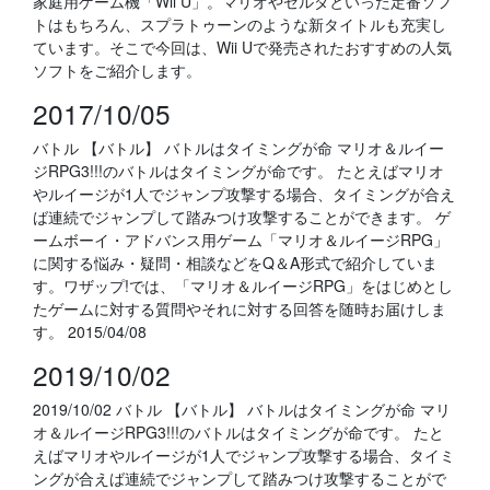
家庭用ゲーム機「Wii U」。マリオやゼルダといった定番ソフ
トはもちろん、スプラトゥーンのような新タイトルも充実し
ています。そこで今回は、Wii Uで発売されたおすすめの人気
ソフトをご紹介します。
2017/10/05
バトル 【バトル】 バトルはタイミングが命 マリオ＆ルイー
ジRPG3!!!のバトルはタイミングが命です。 たとえばマリオ
やルイージが1人でジャンプ攻撃する場合、タイミングが合え
ば連続でジャンプして踏みつけ攻撃することができます。 ゲ
ームボーイ・アドバンス用ゲーム「マリオ＆ルイージRPG」
に関する悩み・疑問・相談などをQ＆A形式で紹介していま
す。ワザップ!では、「マリオ＆ルイージRPG」をはじめとし
たゲームに対する質問やそれに対する回答を随時お届けしま
す。 2015/04/08
2019/10/02
2019/10/02 バトル 【バトル】 バトルはタイミングが命 マリ
オ＆ルイージRPG3!!!のバトルはタイミングが命です。 たと
えばマリオやルイージが1人でジャンプ攻撃する場合、タイミ
ングが合えば連続でジャンプして踏みつけ攻撃することがで