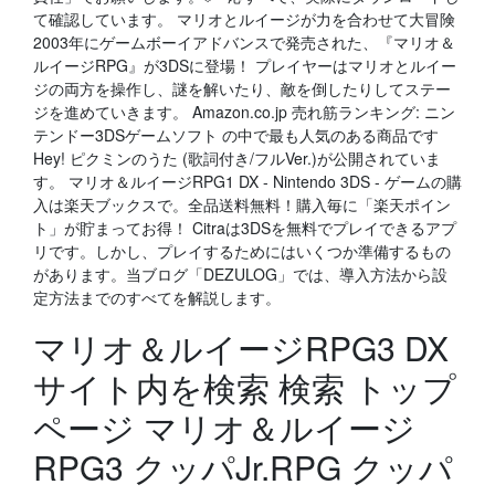
て確認しています。 マリオとルイージが力を合わせて大冒険
2003年にゲームボーイアドバンスで発売された、『マリオ＆
ルイージRPG』が3DSに登場！ プレイヤーはマリオとルイー
ジの両方を操作し、謎を解いたり、敵を倒したりしてステー
ジを進めていきます。 Amazon.co.jp 売れ筋ランキング: ニン
テンドー3DSゲームソフト の中で最も人気のある商品です
Hey! ピクミンのうた (歌詞付き/フルVer.)が公開されていま
す。 マリオ＆ルイージRPG1 DX - Nintendo 3DS - ゲームの購
入は楽天ブックスで。全品送料無料！購入毎に「楽天ポイン
ト」が貯まってお得！ Citraは3DSを無料でプレイできるアプ
リです。しかし、プレイするためにはいくつか準備するもの
があります。当ブログ「DEZULOG」では、導入方法から設
定方法までのすべてを解説します。
マリオ＆ルイージRPG3 DX
サイト内を検索 検索 トップ
ページ マリオ＆ルイージ
RPG3 クッパJr.RPG クッパ