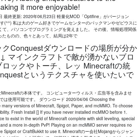
aking it more enjoyable!
月20日 最終更新: 2020年06月23日 軽量化MOD「Optifine」がバージョン
ガです(^^) 私は大のゲーム好きでゲームセンターのパックマンやゼビウスに
くて、パソコンでプログラミングを覚えました。 その後、情報処理関係
ったものの、色々とあって、結局は2年で
クConquestダウンロードの場所が分
↓↓ マインクラフトで敵が湧かないブロ
ックやトーチ、レッ Minecraftの統
のConquestというテクスチャを使いたいで
可能なMinecraftの本体です。 コンピューターウィルス・広告等を含みませ
能です。 ダウンロード 2020/04/06 Choosing the
 many versions of Minecraft, Spigot, Paper, and mcMMO. To choose
bility. Fresh Install [] If you have never installed mcMMO before 1.
o exist in the world of Minecraft complete with skill leveling, special
cs and a more in-depth PvP! Playing on an mcMMO server requires no
equire Spigot or CraftBukkit to use it. Minecraftのー会社Mojangからジャン