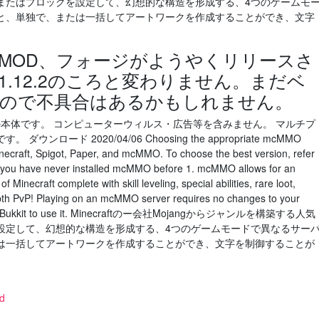
またはブロックを設定して、幻想的な構造を形成する、4つのゲームモ
と、単独で、または一括してアートワークを作成することができ、文字
3.2の前提MOD、フォージがようやくリリースさ
.12.2のころと変わりません。まだベ
ので不具合はあるかもしれません。
aftの本体です。 コンピューターウィルス・広告等を含みません。 マルチプ
ード 2020/04/06 Choosing the appropriate mcMMO
inecraft, Spigot, Paper, and mcMMO. To choose the best version, refer
[] If you have never installed mcMMO before 1. mcMMO allows for an
f Minecraft complete with skill leveling, special abilities, rare loot,
th PvP! Playing on an mcMMO server requires no changes to your
 or CraftBukkit to use it. Minecraftのー会社Mojangからジャンルを構築する人気
設定して、幻想的な構造を形成する、4つのゲームモードで異なるサー
は一括してアートワークを作成することができ、文字を制御することが
ad