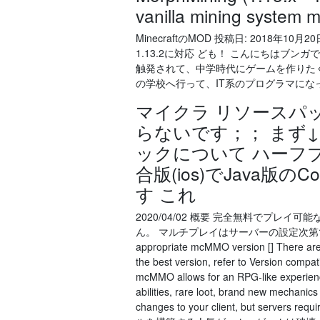
vanilla mining system m
MinecraftのMOD 投稿日: 2018年10
1.13.2に対応 ども！ こんにちはブン
触発されて、中学時代にゲームを作りた
の学校へ行って、IT系のプログラマにな
マイクラ リソースパッ
らないです；； まず
ックについて ハーフブロ
合版(ios)でJava版
す これ
2020/04/02 概要 完全無料でプレイ
ん。 マルチプレイはサーバーの設定次第では使用可
appropriate mcMMO version [] There are
the best version, refer to Version compati
mcMMO allows for an RPG-like experience t
abilities, rare loot, brand new mechani
changes to your client, but servers r