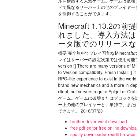
ルを構築する人気ゲーム。ゲームは破壊
ドで異なるサーバー上の他のプレイヤー
を制御することができます。
Minecraft 1.1
れました。導入方法は1
ータ版でのリリースな
概要 完全無料でプレイ可能なMinecr
レイはサーバーの設定次第では使用可能です。 ダウンロ
version [] There are many versions of M
to Version compatibility. Fresh Install 
RPG-like experience to exist in the world o
brand new mechanics and a more in-dep
client, but servers require Spigot
ゲーム。ゲームは破壊またはブロックを
ー上の他のプレイヤーと、単独で、また
できます。 2018/07/23
brother driver wont download
free pdf editor free online downlo
spotify downloader reddit browser