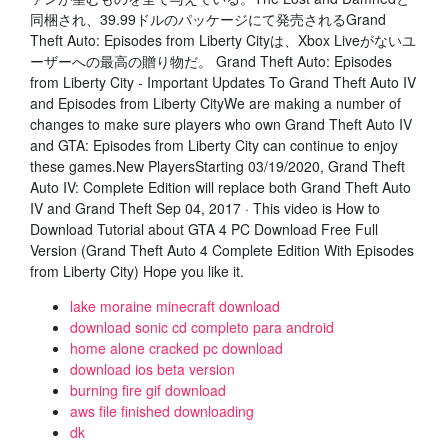
同梱され、39.99ドルのパッケージにて発売されるGrand
Theft Auto: Episodes from Liberty Cityは、Xbox Liveがないユ
ーザーへの最高の贈り物だ。 Grand Theft Auto: Episodes
from Liberty City - Important Updates To Grand Theft Auto IV
and Episodes from Liberty CityWe are making a number of
changes to make sure players who own Grand Theft Auto IV
and GTA: Episodes from Liberty City can continue to enjoy
these games.New PlayersStarting 03/19/2020, Grand Theft
Auto IV: Complete Edition will replace both Grand Theft Auto
IV and Grand Theft Sep 04, 2017 · This video is How to
Download Tutorial about GTA 4 PC Download Free Full
Version (Grand Theft Auto 4 Complete Edition With Episodes
from Liberty City) Hope you like it.
lake moraine minecraft download
download sonic cd completo para android
home alone cracked pc download
download ios beta version
burning fire gif download
aws file finished downloading
dk