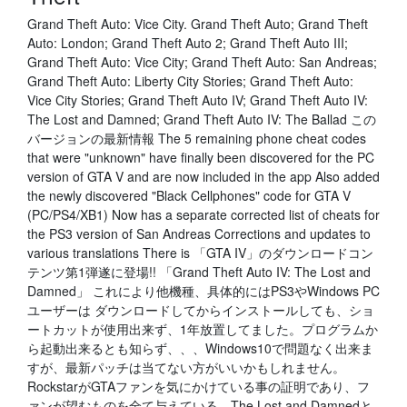
Grand Theft Auto: Vice City. Grand Theft Auto; Grand Theft
Auto: London; Grand Theft Auto 2; Grand Theft Auto III;
Grand Theft Auto: Vice City; Grand Theft Auto: San Andreas;
Grand Theft Auto: Liberty City Stories; Grand Theft Auto:
Vice City Stories; Grand Theft Auto IV; Grand Theft Auto IV:
The Lost and Damned; Grand Theft Auto IV: The Ballad この
バージョンの最新情報 The 5 remaining phone cheat codes
that were "unknown" have finally been discovered for the PC
version of GTA V and are now included in the app Also added
the newly discovered "Black Cellphones" code for GTA V
(PC/PS4/XB1) Now has a separate corrected list of cheats for
the PS3 version of San Andreas Corrections and updates to
various translations There is 「GTA IV」のダウンロードコン
テンツ第1弾遂に登場!! 「Grand Theft Auto IV: The Lost and
Damned」 これにより他機種、具体的にはPS3やWindows PC
ユーザーは ダウンロードしてからインストールしても、ショ
ートカットが使用出来ず、1年放置してました。プログラムか
ら起動出来るとも知らず、、、Windows10で問題なく出来ま
すが、最新パッチは当てない方がいいかもしれません。
RockstarがGTAファンを気にかけている事の証明であり、フ
ァンが望むものを全て与えている。The Lost and Damnedと