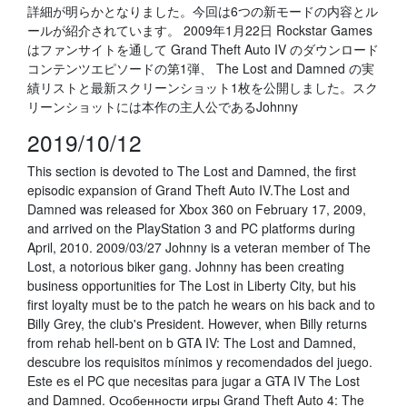
詳細が明らかとなりました。今回は6つの新モードの内容とル
ールが紹介されています。 2009年1月22日 Rockstar Games
はファンサイトを通して Grand Theft Auto IV のダウンロード
コンテンツエピソードの第1弾、 The Lost and Damned の実
績リストと最新スクリーンショット1枚を公開しました。スク
リーンショットには本作の主人公であるJohnny
2019/10/12
This section is devoted to The Lost and Damned, the first
episodic expansion of Grand Theft Auto IV.The Lost and
Damned was released for Xbox 360 on February 17, 2009,
and arrived on the PlayStation 3 and PC platforms during
April, 2010. 2009/03/27 Johnny is a veteran member of The
Lost, a notorious biker gang. Johnny has been creating
business opportunities for The Lost in Liberty City, but his
first loyalty must be to the patch he wears on his back and to
Billy Grey, the club's President. However, when Billy returns
from rehab hell-bent on b GTA IV: The Lost and Damned,
descubre los requisitos mínimos y recomendados del juego.
Este es el PC que necesitas para jugar a GTA IV The Lost
and Damned. Особенности игры Grand Theft Auto 4: The