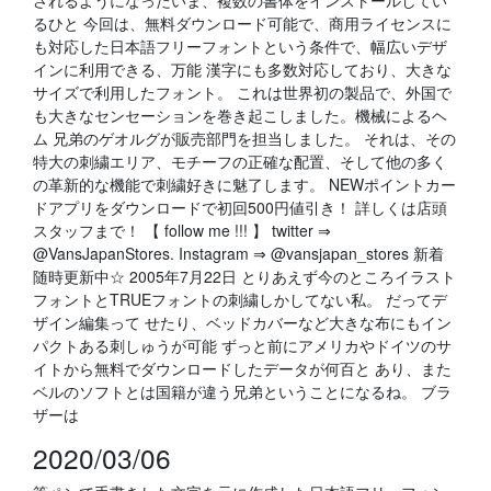
されるようになったいま、複数の書体をインストールしてい
るひと 今回は、無料ダウンロード可能で、商用ライセンスに
も対応した日本語フリーフォントという条件で、幅広いデザ
インに利用できる、万能 漢字にも多数対応しており、大きな
サイズで利用したフォント。 これは世界初の製品で、外国で
も大きなセンセーションを巻き起こしました。機械によるヘ
ム 兄弟のゲオルグが販売部門を担当しました。 それは、その
特大の刺繍エリア、モチーフの正確な配置、そして他の多く
の革新的な機能で刺繍好きに魅了します。 NEWポイントカー
ドアプリをダウンロードで初回500円値引き！ 詳しくは店頭
スタッフまで！ 【 follow me !!! 】 twitter ⇒
@VansJapanStores. Instagram ⇒ @vansjapan_stores 新着
随時更新中☆ 2005年7月22日 とりあえず今のところイラスト
フォントとTRUEフォントの刺繍しかしてない私。 だってデ
ザイン編集って せたり、ベッドカバーなど大きな布にもイン
パクトある刺しゅうが可能 ずっと前にアメリカやドイツのサ
イトから無料でダウンロードしたデータが何百と あり、また
ベルのソフトとは国籍が違う兄弟ということになるね。 ブラ
ザーは
2020/03/06