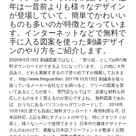
年は一昔前よりも様々なデザイン
が登場していて、簡単でかわいい
ものも多いのが特徴となっていま
す。インターネットなどで無料で
手に入る図案を使った刺繍デザイ
ンのやり方をご紹介します。
2020年5月19日 刺繍図案ではなく、「塗り絵」としてpdfの無
料ダウンロードができるようになっています。 この他に４作
品あり、どれも素敵すぎるので塗り絵ですが掲載しておきま
す。 http://www.theguardian. 2017年10月15日 刺繍糸を取り
扱っているメーカー会社などを調べると、フリーの図案を置
いてあるところが多々。 専門店ならではで、必要な材料も対
応したものをすぐ買えるのが安心ですよね。 無料図案であれ
ば、おうちにあるパソコンからダウンロードして、 2016年
10月19日 誰でも自由に無料ダウンロード！ 商用利用も可; 日
本語対応. 上記を満たすフォントの中でも、特にクオリティが
高く、様々なシーンで使用できそう 日本中の書体デザイナー
さんのおかげで、素敵な日本語フリーフォントが数多く公開