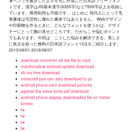
筆ペンで手書きした文字を元に作成した日本語フリーフォン
トです。漢字はJIS基本漢字(6355字)など7500字以上を収録し
ています。商用利用も可能です。 はじめに 現代人にとって毛
筆書体は可読性に優れた書体ではありません。 Webデザイン
や印刷物を作るときに、どんなフォントを使うかは、デザイ
ナーにとって腕の見せどころです。だからこそ悩むポイント
でもあります。今回は、こうした悩みを解決できる、美しさ
に焦点を絞った無料の日本語フォント13点をご紹介します。
2013/09/01 2018/08/07
download converter all dat file to mp4
marshmallow android update download
vlc ios free download
minecraft ps4 can also download to pc
android phone cant download pictures
against the slave lords pdf download
android phone display downloaded file on home
screen
tw
tw
tw
tw