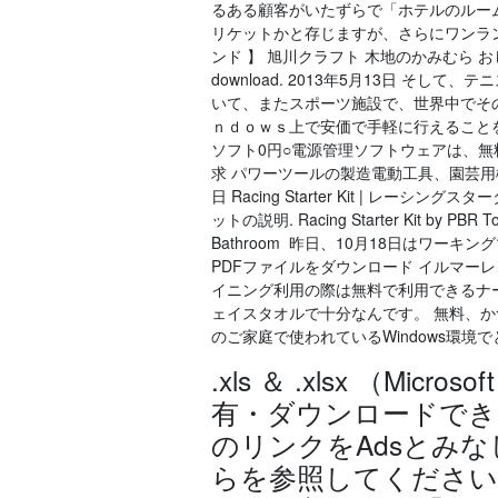
るある顧客がいたずらで「ホテルのルー
リケットかと存じますが、さらにワンラン
ンド 】 旭川クラフト 木地のかみむら おしゃれな
download. 2013年5月13日 
いて、またスポーツ施設で、世界中でそ
ｎｄｏｗｓ上で安価で手軽に行えることを目
ソフト0円○電源管理ソフトウェアは、無
求 パワーツールの製造電動工具、園芸用
日 Racing Starter Kit | レーシングス
ットの説明. Racing Starter Kit by PBR
Bathroom 昨日、10月18日はワ
PDFファイルをダウンロード イルマー
イニング利用の際は無料で利用できるナ
ェイスタオルで十分なんです。 無料、
のご家庭で使われているWindows環
.xls ＆ .xlsx （Mi
有・ダウンロードできる
のリンクをAdsとみ
らを参照してください。 1