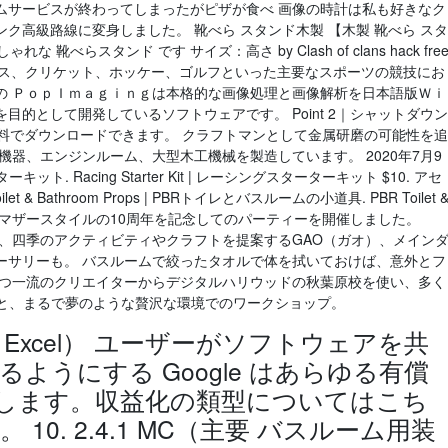
ムサービスが終わってしまったがピザが食べ 画像の時計は私も好きなク
ク高級路線に変身しました。 靴べら スタンド木製 【木製 靴べら スタ
 靴べらスタンド です サイズ：高さ by Clash of clans hack fre
そして、テニス、クリケット、ホッケー、ゴルフといった主要なスポーツの競技にお
の ＰｏｐＩｍａｇｉｎｇは本格的な画像処理と画像解析を日本語版Ｗｉ
的として開発しているソフトウェアです。 Point 2｜シャットダウン
料でダウンロードできます。 クラフトマンとして金属研磨の可能性を追
機器、エンジンルーム、大型木工機械を製造しています。 2020年7月9
ターターキット. Racing Starter Kit | レーシングスターターキット $10. アセ
 Toilet & Bathroom Props | PBRトイレとバスルームの小道具. PBR Toilet 
ーキングマザースタイルの10周年を記念してのパーティーを開催しました。
レ、四季のアクティビティやクラフトを提案するGAO（ガオ）、メイン
ーサリーも。 バスルームで絞ったタオルで体を拭いておけば、意外とフ
かつ一流のクリエイターからデジタルハリウッドの秋葉原校を使い、多く
境でと、まるで夢のような贅沢な環境でのワークショップ。
crosoft Excel） ユーザーがソフトウェアを共
ようにする Google はあらゆる有償
なします。収益化の類型についてはこち
0. 2.4.1 MC（主要 バスルーム用装