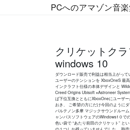
PCへのアマゾン音
クリケットクラ
windows 10
ダウンロード販売で利益は相当上がってい
ユーザーのテンションを XboxOneS 
インクラフト仕様の本体デザインと Wildcard Ashen
Creed Origins Ubisoft ※Astr
ば下位互換とともにXboxOneにユーザ
おき、 ご希望の方にだけ今回のようにダ
パルテノン多摩 マジックサウンドルーム
ャンバスソフトウェアのWindows1０
色い袋で “あたり前田のクリケット” 
の１つしか残っていませんでした。 鞄売場 店員 