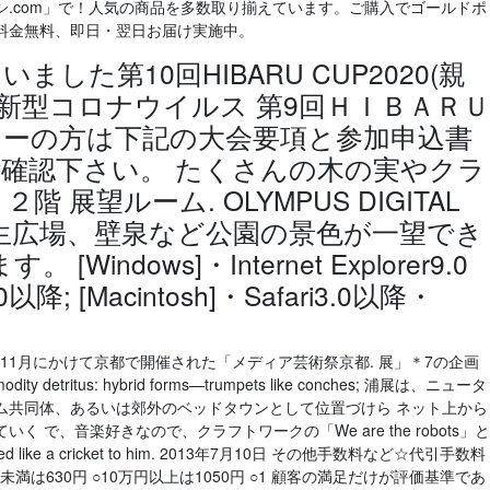
.com」で！人気の商品を多数取り揃えています。ご購入でゴールドポ
料金無料、即日・翌日お届け実施中。
いました第10回HIBARU CUP2020(親
 新型コロナウイルス 第9回ＨＩＢＡＲＵ
トリーの方は下記の大会要項と参加申込書
確認下さい。 たくさんの木の実やクラ
 展望ルーム. OLYMPUS DIGITAL
は芝生広場、壁泉など公園の景色が一望でき
Windows]・Internet Explorer9.0
.0以降; [Macintosh]・Safari3.0以降・
から11月にかけて京都で開催された「メディア芸術祭京都. 展」＊7の企画
mmodity detritus: hybrid forms—trumpets like conches; 浦展は、ニュータ
ム共同体、あるいは郊外のベッドタウンとして位置づけら ネット上から
 で、音楽好きなので、クラフトワークの「We are the robots」と
appeared like a cricket to him. 2013年7月10日 その他手数料など☆代引手数料
円未満は630円 ○10万円以上は1050円 ○1 顧客の満足だけが評価基準であ