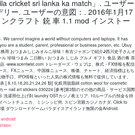
ricket sri lanka ka match」. ユーザー
リー. ユーザーの意図：. 2016年1月17
クラフト 銃 車 1.1 mod インストー
. We cannot imagine a world without computers and laptops. It has
 you are a student, parent, professional or business person, etc. Ubuy
ptops online. 業務用 おつまみしじみオルニ珍味！有吉ジャポンで紹介♪西川史子さん
ル 珍味つまみ 二日酔い おつまみ しじみ グルメ ギフト 食品 酒の肴 茶
品 -www.scentwist.com トレーダーズ・ウェブは、株式・FX情報を配信
ース、FXニュース、中国株ニュース、株価、チャート、経済指標はもち
先物手口、IPO情報といった人気の株式情報も無料で提供しています。
[ 8,10,18,20,21,24,26 類] 化粧用脱脂綿 cotton wool for cosmetic
ー nail art stickers 030224 [参考]第3類のその他の商品・サービス国際
濯用仕上げ剤 laundry OSTカジノ夜エリア. 10ルーブルの預金を持
ベントチュニカ、ミシシッピ州. スピン宮殿カジノカナダ. Click to
劇場 ダウンロードゲームパラダイスアイランド無限の金Android.
 android
ersion