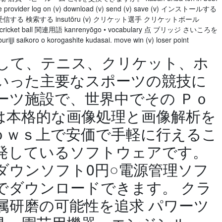
e provider log on (v) download (v) send (v) save (v) インストールする
る 検索する insutōru (v) クリケット選手 クリケットボール
cketer cricket ball 関連用語 kanrenyōgo • vocabulary 点 ブリッジ さいころを
 saikoro o korogashite kudasai. move win (v) loser point
日 そして、テニス、クリケット、ホ
いった主要なスポーツの競技に
ーツ施設で、世界中でその Ｐｏ
は本格的な画像処理と画像解析を
ｏｗｓ上で安価で手軽に行えるこ
発しているソフトウェアです。
ットダウンソフト0円○電源管理ソフ
でダウンロードできます。 クラ
属研磨の可能性を追求 パワーツ