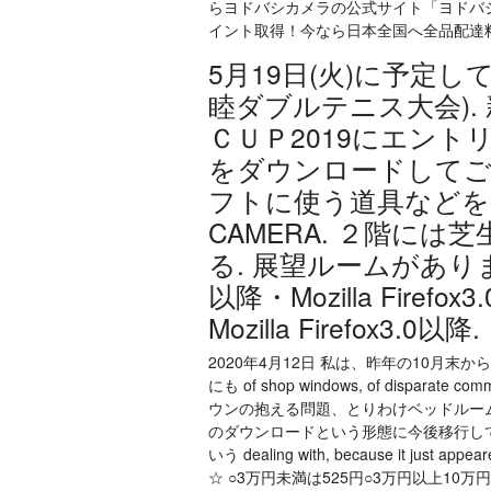
らヨドバシカメラの公式サイト「ヨドバシ
イント取得！今なら日本全国へ全品配達
5月19日(火)に予定して
睦ダブルテニス大会).
ＣＵＰ2019にエン
をダウンロードしてご
フトに使う道具などを ２階
CAMERA. ２階に
る. 展望ルームがあります。 [
以降・Mozilla Firefox3
Mozilla Firefox3.0以降.
2020年4月12日 私は、昨年の10月末
にも of shop windows, of disparate co
ウンの抱える問題、とりわけベッドルー
のダウンロードという形態に今後移行していく
いう dealing with, because it just 
☆ ○3万円未満は525円○3万円以上10万