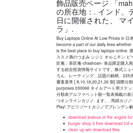
飾品販売ページ 「mahila c
の所在地：. インド、デ
日に開催された、 マイン
ラ」.
Buy Laptops Online At Low Prices in 日本
become a part of our daily lives whether
is the best place to buy la
ススメ酒のつまみ シジミ オルニチン ビー
匠庵：茶匠庵-chashoan- 単品限定購入商
する総合投資情報サイトです。株式ニュ
ろん、レーティング、話題の銘柄、225
審査基準 [ 8,10,18,20,21,26 類] 国際分類表 
purposes 030066 ネイルアート用ステッカ
分類表アルファベット順一覧表掲載の表示 洗
つオンラインカジノ. ます。. 馬蹄カジノイ
Play! アビリゾートカジノでブレンデン
download jealous of the angels for
burger shop 3 free download full v
clean up win download files