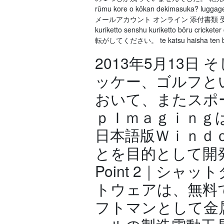
rūmu kore o kōkan dekimasuka? luggag
メールアカウント オンライン 添付書類 受信す
kuriketto senshu kuriketto bōru cri
転がしてください。 te katsu haisha ten burijji
2013年5月13
ッケー、ゴルフと
おいて、またスポ
ｐＩｍａｇｉｎｇ
日本語版Ｗｉｎｄ
とを目的として開
Point 2｜シャ
トウェアは、無料
フトマンとして金