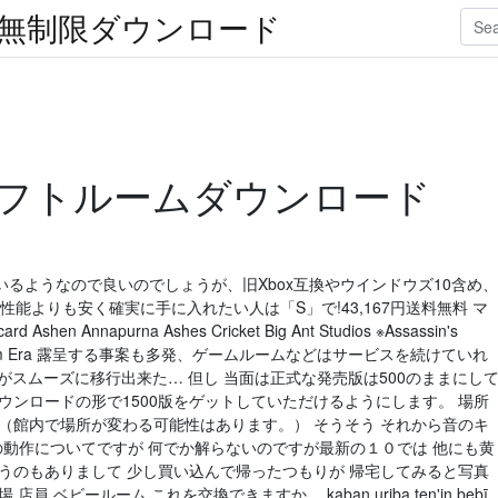
楽無制限ダウンロード
フトルームダウンロード
るようなので良いのでしょうが、旧Xbox互換やウインドウズ10含め、
最高性能よりも安く確実に手に入れたい人は「S」で!43,167円送料無料 マ
 Annapurna Ashes Cricket Big Ant Studios ※Assassin's
oneer System Era 露呈する事案も多発、ゲームルームなどはサービスを続けていれ
ーがスムーズに移行出来た… 但し 当面は正式な発売版は500のままにし
ウンロードの形で1500版をゲットしていただけるようにします。 場所
（館内で場所が変わる可能性はあります。） そうそう それから音のキ
での動作についてですが 何でか解らないのですが最新の１０では 他にも黄
というのもありまして 少し買い込んで帰ったつもりが 帰宅してみると写真
ベビールーム これを交換できますか。 kaban uriba ten'in bebī