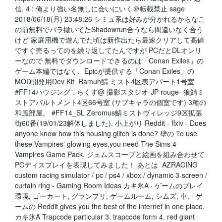
信. 4 : 俺より強い名無しに会いにいく＠転載禁止 sage
2018/06/18(月) 23:48:26 シミュ系は好みが分かれるからなこ
の前無料でバラ撒いてたShadowrun合うなら間違いなく合う
けど 家庭用機で遊んでた頃は新作出たら最速クリアして高値
ですぐ売るってのを繰り返してたんですが PCだとDLオンリ
ーなので 無料でダウンロードできるのは「Conan Exiles」の
ゲーム本編ではなく、Epicが提供する「Conan Exiles」の
MOD開発用Dev Kit Ramuh鯖 ミスト4区表アパート1号室
#FF14ハウジング”. らくす@ 撮影スタジオ-JP rouge- 狼鯖ミ
ストアパルトメント4区66号室 (サブキャラの個室です) 3種の
和風部屋。 #FF14_SL Zeromus鯖ミストヴィレッジ9区拡張
街60番(19/01/23解体しました). 小上がり Reddit - ffxiv - Does
anyone know how this housing glitch is done? 壁の To use
these Vampires' glowing eyes,you need The Sims 4
Vampires Game Pack. ジェムスコープと絵画を組み合わせて
PCディスプレイを表現してみました！ あとは AZRACING
custom racing simulator / pc / ps4 / xbox / dynamic 3-screen /
curtain ring - Gaming Room İdeas カキ氷A · ゲームのプレイ
環境, ゴーカート, グランプリ, ゲームルーム, シムズ, 車, · ゲ
ームの Reddit gives you the best of the internet in one place.
カキ氷A Trapcode particular 3. trapcode form 4. red giant