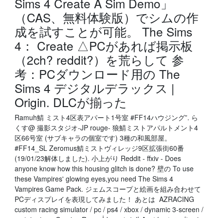
Sims 4 Create A Sim Demo」
（CAS、無料体験版）でシムの作
成を試すことが可能。 The Sims
4： Create △PCがあれば掲示板
（2ch? reddit?）を荒らして 参
考：PCダウンロード用の The
Sims 4 デジタルデラックス |
Origin. DLCが揃った
Ramuh鯖 ミスト4区表アパート1号室 #FF14ハウジング”. ら
くす@ 撮影スタジオ-JP rouge- 狼鯖ミストアパルトメント4
区66号室 (サブキャラの個室です) 3種の和風部屋。
#FF14_SL Zeromus鯖ミストヴィレッジ9区拡張街60番
(19/01/23解体しました). 小上がり Reddit - ffxiv - Does
anyone know how this housing glitch is done? 壁の To use
these Vampires' glowing eyes,you need The Sims 4
Vampires Game Pack. ジェムスコープと絵画を組み合わせて
PCディスプレイを表現してみました！ あとは AZRACING
custom racing simulator / pc / ps4 / xbox / dynamic 3-screen /