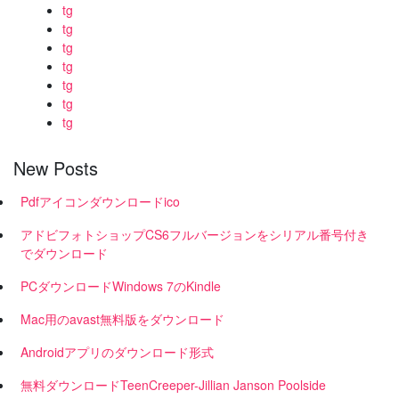
tg
tg
tg
tg
tg
tg
tg
New Posts
Pdfアイコンダウンロードico
アドビフォトショップCS6フルバージョンをシリアル番号付き
でダウンロード
PCダウンロードWindows 7のKindle
Mac用のavast無料版をダウンロード
Androidアプリのダウンロード形式
無料ダウンロードTeenCreeper-Jillian Janson Poolside