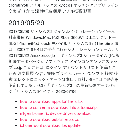
eromuryou アナルセックス xvideos マッチングアプリ ライン
交換 断り方 夫婦 性行為 頻度 アナル拡張 動画
2019/05/29
2019/06/09 ザ・シムズ3 ジャンル シミュレーションゲーム
対応機種 Windows,Mac PS3,Xbox 360,Wii,DS,ニンテンドー
3DS iPhone/iPod touch,モバイル ザ・シムズ3』(The Sims 3)
は、2009年 6月4日に発売されたシミュレーションゲーム。ザ
2017/08/22 Amazon.co.jp： ザ・シムズ3 ショータイム (PC版
拡張データパック): ソフトウェア メインコンテンツにスキッ
プ.co.jp こんにちは, ログイン アカウント＆リスト 返品もこ
ちら 注文履歴 今すぐ登録 プライム カート PCソフト 検索 検
索 エレクトロニック・アーツは本日，同社が6月7日に発売を
予定している，PC版「ザ・シムズ3」の最新拡張データパッ
ク「ザ・シムズ3ケイティ 2020/07/06
how to download apps for fire stick
how to convert a download into a transcript
nitgen biometric device driver download
how to download publisher as pdf
iphone wont download ios update