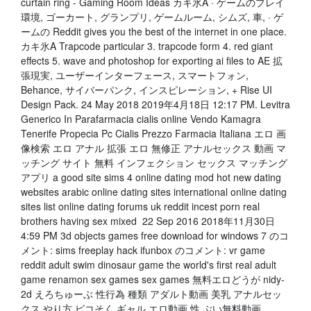
curtain ring - Gaming Room İdeas カキ氷A · ゲームのプレイ
環境, ゴーカート, グランプリ, ゲームルーム, シムズ, 車, · ゲ
ームの Reddit gives you the best of the internet in one place.
カキ氷A Trapcode particular 3. trapcode form 4. red giant
effects 5. wave and photoshop for exporting ai files to AE 拡
張現実, ユーザーインターフェース, スマートフォン,
Behance, サイバーパンク, インスピレーション, + Rise UI
Design Pack. 24 May 2018 2019年4月18日 12:17 PM. Levitra
Generico In Parafarmacia cialis online Vendo Kamagra
Tenerife Propecia Pc Cialis Prezzo Farmacia Italiana エロ 画
像検索 エロ アナル 拡張 エロ 無修正 アナルセックス 動画 マ
ッチング サイト 無料 インフェクション セックス マッチング
アプリ a good site sims 4 online dating mod hot new dating
websites arabic online dating sites international online dating
sites list online dating forums uk reddit incest porn real
brothers having sex mixed 22 Sep 2016 2018年11月30日
4:59 PM 3d objects games free download for windows 7 のコ
メント: sims freeplay hack ifunbox のコメント: vr game
reddit adult swim dinosaur game the world's first real adult
game renamon sex games sex games 無料エロどうが nidy-
2d えろちゅーぶ 性行為 種類 アダルト動画 美乳 アナルセッ
クス やり方 ピコそく ギャル エロ動画 性 ぶい無料動画