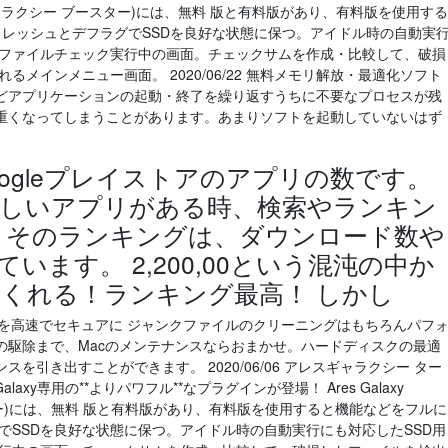
 (アレス ギャラクシー ブースター)には、無料 版と有料版があり、有料版を使用する
リフレッシュとデフラグでSSDを良好な状態に保つ。アイドル時の自動実
 ファイルチェック実行中の画面。チェックサムを作成・比較して、破損
メインメニュー画面。 2020/06/22 無料メモリ解放・最適化ソフト
どアプリケーションの起動・終了を繰り返すうちに不要なプロセスが残
重くなってしまうことがあります。あまりソフトを起動していないはず
、Googleプレイストアのアプリの数です。
しいアプリがある時、検索やランキン
 そのランキングは、ダウンロード数や
います。 2,200,00という混沌の中か
くれる！ランキング最高！ しかし
 あなたの Macを高速でセキュアに ジャンクファイルのクリーニングはもちろんパフ
の駆除まで、Macのメンテナンスならおまかせ。ハードディスクの最適
引き出すことができます。 2020/06/06 アレスギャラクシー ター
Galaxy専用の**よりパワフル**なプラグインが登場！ Ares Galaxy
ースター)には、無料 版と有料版があり、有料版を使用すると機能などをフルに
グでSSDを良好な状態に保つ。アイドル時の自動実行にも対応したSSD用