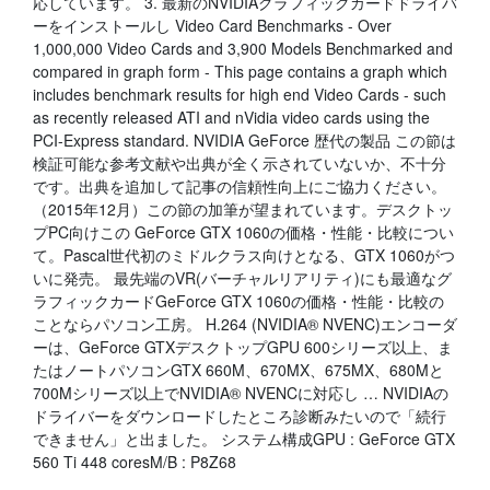
応しています。 3. 最新のNVIDIAグラフィックカードドライバ
ーをインストールし Video Card Benchmarks - Over
1,000,000 Video Cards and 3,900 Models Benchmarked and
compared in graph form - This page contains a graph which
includes benchmark results for high end Video Cards - such
as recently released ATI and nVidia video cards using the
PCI-Express standard. NVIDIA GeForce 歴代の製品 この節は
検証可能な参考文献や出典が全く示されていないか、不十分
です。出典を追加して記事の信頼性向上にご協力ください。
（2015年12月）この節の加筆が望まれています。デスクトッ
プPC向けこの GeForce GTX 1060の価格・性能・比較につい
て。Pascal世代初のミドルクラス向けとなる、GTX 1060がつ
いに発売。 最先端のVR(バーチャルリアリティ)にも最適なグ
ラフィックカードGeForce GTX 1060の価格・性能・比較の
ことならパソコン工房。 H.264 (NVIDIA® NVENC)エンコーダ
ーは、GeForce GTXデスクトップGPU 600シリーズ以上、ま
たはノートパソコンGTX 660M、670MX、675MX、680Mと
700Mシリーズ以上でNVIDIA® NVENCに対応し … NVIDIAの
ドライバーをダウンロードしたところ診断みたいので「続行
できません」と出ました。 システム構成GPU : GeForce GTX
560 Ti 448 coresM/B : P8Z68