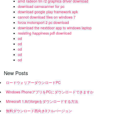
amd radeon tm r2 graphics driver download
download camscanner for pc
download google play framework apk
cannot download files on windows 7
forza motorsport 2 pc download
download the nextdoor app to windows laptop
resisting happiness pdf download
od
od
od
od
od
New Posts
ロードウォリアーダウンロードPC
Windows PhoneアプリをPCにダウンロードできますか
Minecraft 1.8のforgeをダウンロードする方法
無料ダウンロード西向き3フルバージョン