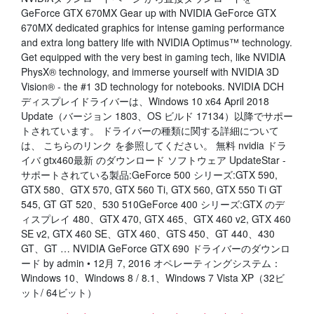
GeForce GTX 670MX Gear up with NVIDIA GeForce GTX
670MX dedicated graphics for intense gaming performance
and extra long battery life with NVIDIA Optimus™ technology.
Get equipped with the very best in gaming tech, like NVIDIA
PhysX® technology, and immerse yourself with NVIDIA 3D
Vision® - the #1 3D technology for notebooks. NVIDIA DCH
ディスプレイドライバーは、Windows 10 x64 April 2018
Update（バージョン 1803、OS ビルド 17134）以降でサポー
トされています。 ドライバーの種類に関する詳細について
は、 こちらのリンク を参照してください。 無料 nvidia ドラ
イバ gtx460最新 のダウンロード ソフトウェア UpdateStar -
サポートされている製品:GeForce 500 シリーズ:GTX 590,
GTX 580、GTX 570, GTX 560 Ti, GTX 560, GTX 550 Ti GT
545, GT GT 520、530 510GeForce 400 シリーズ:GTX のデ
ィスプレイ 480、GTX 470, GTX 465、GTX 460 v2, GTX 460
SE v2, GTX 460 SE、GTX 460、GTS 450、GT 440、430
GT、GT … NVIDIA GeForce GTX 690 ドライバーのダウンロ
ード by admin • 12月 7, 2016 オペレーティングシステム：
Windows 10、Windows 8 / 8.1、Windows 7 Vista XP（32ビ
ット/ 64ビット）