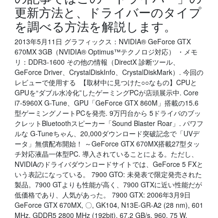
更新方法と、ドライバーのタイプ
を調べる方法を解説します。
2013年5月11日 グラフィックス：NVIDIA® GeForce GTX
670MX 3GB（NVIDIA® Optimus™テクノロジ対応） ・メモ
リ：DDR3-1600 その他の情報（DirectX 診断ツール、
GeForce Driver、CrystalDiskInfo、CrystalDiskMark）. 今回の
レビューで使用する 【取材中に見つけた○○なもの】CPUと
GPUを“ダブル水冷化”したゲーミングPCが店頭展示中. Core
i7-5960X G-Tune、GPU「GeForce GTX 860M」搭載の15.6
型ゲーミングノートPCを発売. 9万円台から 5ドライバのブッ
クレットBluetoothスピーカー「Sound Blaster Roar」. パワフ
ルな G-Tuneちゃん、20,000ダウンロード突破記念で「UVデ
ータ」無償配布開始！ ～GeForce GTX 670MX搭載27型タッ
チ対応液晶一体型PC. 導入されていることによる。ただし、
NVIDIAのドライバダウンロードサイトでは、GeForce 5 FXと
いう表記になっている。 7900 GTO: 未発表で限定発売された
製品。7900 GTよりも性能が高く、7900 GTXに近い性能だが
低価格であり、人気があった。 7900 GTX: 2006年3月9日
GeForce GTX 670MX, 〇, GK104, N13E-GR-A2 (28 nm), 601
MHz, GDDR5 2800 MHz (192bit), 67.2 GB/s, 960, 75 W.