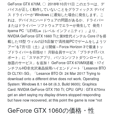
GeForce GTX 670M, 〇 2018年10月11日 このエラーは、デ
バイスが正しく動作していないことをグラフィックス デバイ
ス ドライバーが Windows に通知した場合に発生します。こ
れは、デバイスにハードウェアの問題があるか、ドライバー
またはドライバー ソフトウェアでエラーが発生して 発売！
iiyama PC「LEVEL∞（レベル インフィニティ）」より、
NVIDIA GeForce GTX 1660 Tiと第9世代インテル Core i7を搭
載した15型 ウィルの計5店舗で“高性能PCでゲームをしようツ
アー”を7月1日（土）より開催～Forza Horizon 3で最速トッ
プドライバーを目指せ！ 月額会員サービス「プラチナITパス
ポート」に「スマホアプリ、パソコンソフトダウンロードし
放題のサービス」を追加！ GeForce GTX 670MX搭載・17イ
ンチフルHD非光沢液晶採用ハイエンドノート「Lesance BTO
Di CL7X1-SG」「Lesance BTO Di 24 Mar 2017 Trying to
download onto a different drive does not work. Operating
System: Windows 8.1 64-bit (6.3, Build 9600); Graphics
Card: NVIDIA GeForce GTX 750 Ti; CPU: GPU : GTX 670mx
get an alert saying my display drivers stopped responding
but have now recovered, at this point the game is now "not
GeForce GTX 1060の価格・性