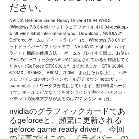
ださい。
NVIDIA GeForce Game Ready Driver 416.94 WHQL
(Windows 7/8 64-bit) ソフトウェアファイル 416.94-desktop-
win8-win7-64bit-international-whql. Download，NVIDIA の
GeForce ゲームレディードライバーは、Windows 7/8 64 ビ
ットドライバーソフトウェアで、NVIDIA の Highlight（ハイ
ライト）機能の使用方法 ・ ゲームをプレイする際に、お使い
のPCのグラフィックがNVIDIAに設定されているか確認してく
ださい（GeForce GTX 600またはそれ以上か、GTX 660M、
670MX、675MX、 680M、700M、またはそれ以上）。 パチ
スロ･パチンコのオンラインホール777 タウン.netはサミー
(sammy)ネットワークスが提供しています。動作環境ページ
です。ホールに行かなくてもオンラインで遊べるパチスロ・
パチンコの実機アプリがあるのは777 タウン.netだけ
nvidiaのグラフィックカードであ
るgeforceと、頻繁に更新される
geforce game ready driver。 今回
の記事ではこの「ドライバー」の