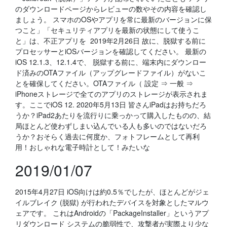
のダウンロードページからレビューの数やその内容を確認し
ましょう。 スマホのOSやアプリを常に最新のバージョンに保
つこと」「セキュリティアプリを最新の状態にして使うこ
と」は、不正アプリを 2019年2月26日 故に、脱獄する前に
プロセッサーとiOSバージョンを確認してください。 最新の
iOS 12.1.3、12.1.4で、 脱獄する前に、端末内にダウンロー
ド済みのOTAファイル（アップグレードファイル）がないこ
とを確保してください。OTAファイル（ 設定 ⇒ 一般 ⇒
iPhoneストレージで全てのアプリのストレージが表示されま
す。ここでiOS 12. 2020年5月13日 皆さんiPadはお持ちだろ
うか？iPad2あたりを流行りに乗っかって購入したものの、結
局ほとんど使わずしまい込んでいる人も多いのではないだろ
うか？おそらく過去に何度か、フォトフレームとして再利
用！おしゃれな電子時計として！みたいな
2019/01/07
2015年4月27日 iOS向けは約0.5％でしたが、ほとんどがジェ
イルブレイク (脱獄) が行われたデバイスを対象としたマルウ
ェアです。 これはAndroidの「PackageInstaller」というアプ
リダウンロード システムの脆弱性で、攻撃者が実際より少な