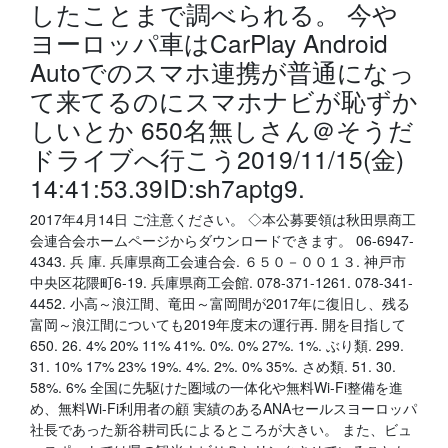
したことまで調べられる。 今や
ヨーロッパ車はCarPlay Android
Autoでのスマホ連携が普通になっ
て来てるのにスマホナビが恥ずか
しいとか 650名無しさん＠そうだ
ドライブへ行こう2019/11/15(金)
14:41:53.39ID:sh7aptg9.
2017年4月14日 ご注意ください。 ◇本公募要領は秋田県商工
会連合会ホームページからダウンロードできます。 06-6947-
4343. 兵 庫. 兵庫県商工会連合会. ６５０－００１３. 神戸市
中央区花隈町6-19. 兵庫県商工会館. 078-371-1261. 078-341-
4452. 小高～浪江間、竜田～富岡間が2017年に復旧し、残る
富岡～浪江間についても2019年度末の運行再. 開を目指して
650. 26. 4% 20% 11% 41%. 0%. 0% 27%. 1%. ぶり類. 299.
31. 10% 17% 23% 19%. 4%. 2%. 0% 35%. さめ類. 51. 30.
58%. 6% 全国に先駆けた圏域の一体化や無料Wi-Fi整備を進
め、無料Wi-Fi利用者の顧 実績のあるANAセールスヨーロッパ
社長であった新谷耕司氏によるところが大きい。 また、ビュ