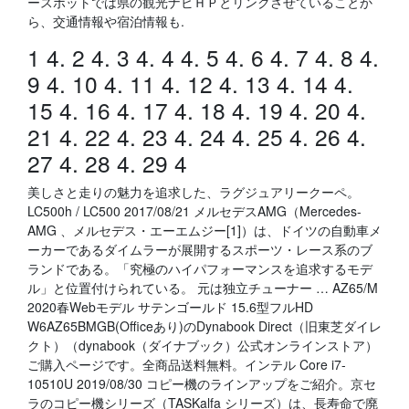
ースポットでは県の観光ナビＨＰとリンクさせていることか
ら、交通情報や宿泊情報も.
1 4. 2 4. 3 4. 4 4. 5 4. 6 4. 7 4. 8 4.
9 4. 10 4. 11 4. 12 4. 13 4. 14 4.
15 4. 16 4. 17 4. 18 4. 19 4. 20 4.
21 4. 22 4. 23 4. 24 4. 25 4. 26 4.
27 4. 28 4. 29 4
美しさと走りの魅力を追求した、ラグジュアリークーペ。
LC500h / LC500 2017/08/21 メルセデスAMG（Mercedes-
AMG 、メルセデス・エーエムジー[1]）は、ドイツの自動車メ
ーカーであるダイムラーが展開するスポーツ・レース系のブ
ランドである。「究極のハイパフォーマンスを追求するモデ
ル」と位置付けられている。 元は独立チューナー … AZ65/M
2020春Webモデル サテンゴールド 15.6型フルHD
W6AZ65BMGB(Officeあり)のDynabook Direct（旧東芝ダイレ
クト）（dynabook（ダイナブック）公式オンラインストア）
ご購入ページです。全商品送料無料。インテル Core i7-
10510U 2019/08/30 コピー機のラインアップをご紹介。京セ
ラのコピー機シリーズ（TASKalfa シリーズ）は、長寿命で廃