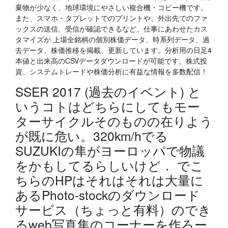
棄物が少なく、地球環境にやさしい複合機・コピー機です。
また、スマホ・タブレットでのプリントや、外出先でのファ
ックスの送信、受信が確認できるなど、仕事にあわせたカス
タマイズが 上場全銘柄の個別株価データ、時系列データ、過
去データ、株価推移を掲載、更新しています。分析用の日足4
本値と出来高のCSVデータダウンロードが可能です。株式投
資、システムトレードや株価分析に有益な情報を多数配信！
SSER 2017 (過去のイベント) と
いうコトはどちらにしてもモー
ターサイクルそのものの在りよう
が既に危い。320km/hでる
SUZUKIの隼がヨーロッパで物議
をかもしてるらしいけど． でこ
ちらのHPはそれはそれは大量に
あるPhoto-stockのダウンロード
サービス（ちょっと有料）のでき
るweb写真集のコーナーを作ろー