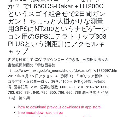
か？ でF650GS-Dakar＋R1200C
というスゴイ組合せで2日間ガン
ガン！ ちょっと大掛かりな測量
用GPSにNT200というナビゲーシ
ョン用のGPSにテラトリップ303
PLUSという測距計にアクセルキ
ャップ
内容を検索して CSV でダウンロードできる、公益財団法人図
書館振興財団の「学校図書館
（http://www.mext.go.jp/a_menu/shotou/dokusho/link/1380597.h
2017 年 9 月 15 日アクセス. ※（別添 1）「 ギリシア哲学・ス
コラ哲学・近代ヨーロッパ哲学. *100～ 必要な段数. 分類記
号. 図書記号. ｃｍ. 必要な段数. 600. 780. 610. 781-782. 620.
783. 630. 784. 640. 785. 650. 786. 660. 788 調べ学習ナビ 第
１期・第２期.
how to download previous downloads in app store
free musci download on pc