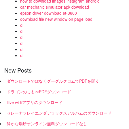
how to download images instagram android
car mechanic simulator apk download
epson driver download et-3600
download file new window on page load
ol
ol
ol
ol
ol
ol
New Posts
ダウンロードではなくグーグルクロムでPDFを開く
ドラゴンのしもべPDFダウンロード
Ilive wi-fiアプリのダウンロード
セレーナラレイエンダデラックスアルバムのダウンロード
静かな場所オンライン無料ダウンロードなし