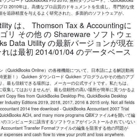
 QuickBooks Pro 2010, 無料ダウンロード。. QuickBooks
uickBooks のプロ 2010年は、高価なプロ品質のドキュメントを生成し、専門的な使
細を追跡精度を与えるよく研究された、多面的のソフトウェアが。
tility は、 Thomson Tax & Accountingに
 その他 の Shareware ソフトウェ
oks Data Utility の最新バージョンが現在
は最初 2014/01/04 のデータベース
QuickBooks Online）の各種機能について、日本語による解説動画
！） Quicken ダウンロード Quicken プログラムやその他のアプ
り、最も信頼できる場所は、メーカーの公式サイトです。私たちは、
ーバーに収集してはおりませんが、最も信頼性の高い場所が簡単に見つかるよ
py files from QuickBooks Desktop Pro, QuickBooks Desktop
 Industry Editions 2019, 2018, 2017, 2016 & 2015 only. Not all fields
accountant 2014 free download - QuickBooks Accountant 2007 Trial
oks, QuickBooks ACH, and many more programs QBXファイル#を開いて編
いのコンピュータに該当するソフトウェアがインストールされていない
ccountant Transfer Formatファイルの編集を阻害する他の問題が
ur expenses and cash flow to view your profit and loss anywhere.