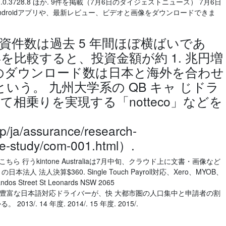
70.0.3728.8 ほか. 9件を掲載（7月6日のダイジェストニュース） 7月6日
のAndroidアプリや、最新レビュー、ビデオと画像をダウンロードできま
の投資件数は過去 5 年間ほぼ横ばいであ
5 年を比較すると、投資金額が約 1. 兆円増
のダウンロード数は日本と海外を合わせ
なるという。 九州大学系の QB キャ じドラ
相乗りを実現する「notteco」などを
p/ja/assurance/research-
se-study/com-001.html）.
ちら 行うkintone Australiaは7月中旬、クラウド上に文書・画像など
本法人 法人決算$360. Single Touch Payroll対応、Xero、MYOB、
andos Street St Leonards NSW 2065
.com.au 経験豊富な日本語対応ドライバーが、快 大都市圏の人口集中と申請者の割
/. 14 年度. 2014/. 15 年度. 2015/.