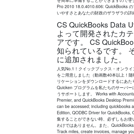
を簡単に準備することができますのでをダウンロード
Pro 2010 18.0.4010.606: Q
いやすさとあなたの財政のザラザラの詳
CS QuickBooks Data U
よって開発されたカテゴリ
アです。 CS QuickBo
知られているです。 それ
に追加されました。
人気No.1！クイックブックス・オンライン（
をご用意しました（動画数40本以上！随時更新
リケーションをダウンロードするにあた
Quicken プログラムを私たちのサ
うサポートします。 Works with Accountant Co
Premier, and QuickBooks Desktop Premier
can be accessed; including quickbooks 
Edition, QODBC Driver for QuickBo
集することができない時、必ずしもお使
わけではありません。また、QuickBooks A
Track miles, create invoices, manage yo