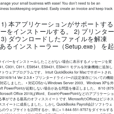
nage your small business with ease! You don’t need to be an
siness bookkeeping organised. Easily create an invoice and keep track
 1) 本アプリケーションがサポートする
ーをインストールする。 2) プリンタ
3) ダウンロードしたファイルを解凍
インストーラー（Setup.exe） を起
ポートドライバーをインストールしたことがない場合に表示するメッセージを変
 C941, C931, C911, ES9541, ES9431, ES9411 モデルを対象機種に追加し
acはソフトウェアプログラムです。 Intuit QuickBooks for Macでサポートされ
6/9/14 Ver 2.3.8 • プリンタードライバーの設定保存についての機能
応しました。 • 対応OSからWindows Server 2003、Windows XPを外
Microsoft PowerPointが起動しない場合がある問題を修正しました。 8/10 (875
crosoft Office 2019はWord、ExcelやPowerPointなどのアプリケーショ
できる最高のオフィススイートです. MicrosoftのOfficeはビジネス
トに成長しました。しかし QuickBooks Payroll会計ソフトウェ
ェブサイトを訪問するか、単に+ 1-844-551-9757をダイヤルする