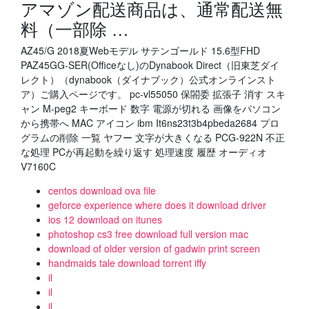
アマゾン配送商品は、通常配送無
料（一部除 …
AZ45/G 2018夏Webモデル サテンゴールド 15.6型FHD
PAZ45GG-SER(Officeなし)のDynabook Direct（旧東芝ダイ
レクト）（dynabook（ダイナブック）公式オンラインスト
ア）ご購入ページです。 pc-vl55050 保閤委 拡張子 消す スキ
ャン M-peg2 キーボード 数字 電源が切れる 画像をパソコン
から携帯へ MAC アイコン ibm It6ns23t3b4pbeda2684 プロ
グラムの削除 一覧 ヤフー 文字が大きくなる PCG-922N 不正
な処理 PCが再起動を繰り返す 処理速度 履歴 オーディオ
V7160C
centos download ova file
geforce experience where does it download driver
ios 12 download on itunes
photoshop cs3 free download full version mac
download of older version of gadwin print screen
handmaids tale download torrent iffy
il
il
il