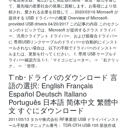
て、最先端の産業社会の発展に貢献します。お客様により信
頼され、愛される企業を目指して … 2020/03/16 Microsoft が
提供する USB ドライバーの概要 Overview of Microsoft-
provided USB drivers 04/20/2017 この記事の内容 このセクシ
ョンのトピックでは、Microsoft が提供するクラス ドライバ
ー、汎用クライアント ドライバー、および親複合ドライバー
に 専用USBリンクケーブルのドライバーが自動的にインスト
ールされない場合は、以下の手順でドライバーのインストー
ルまたは、更新を行ってください。 1. 専用 USB ケーブルド
ライバー確認方法 1-1.「マイコンピューター」 ⇒ 「右クリッ
ク」 ⇒ 「管理」
T`nb･ドライバのダウンロード 言
語の選択: English Français
Español Deutsch Italiano
Português 日本語 简体中文 繁體中
文 すぐにダウンロード
2011/05/13 タカヤ株式会社 RF事業部 USB ドライバインスト
ール手順書 マニュアル番号： TDR-OTH-USB-105 新規作成