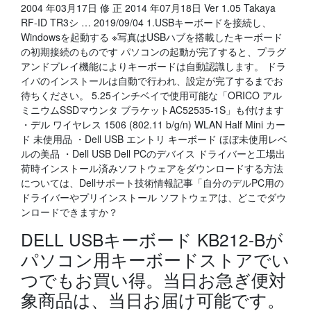
2004 年03月17日 修 正 2014 年07月18日 Ver 1.05 Takaya
RF-ID TR3シ … 2019/09/04 1.USBキーボードを接続し、
Windowsを起動する ※写真はUSBハブを搭載したキーボード
の初期接続のものです パソコンの起動が完了すると、プラグ
アンドプレイ機能によりキーボードは自動認識します。 ドラ
イバのインストールは自動で行われ、設定が完了するまでお
待ちください。 5.25インチベイで使用可能な「ORICO アル
ミニウムSSDマウンタ ブラケットAC52535-1S」も付けます
・デル ワイヤレス 1506 (802.11 b/g/n) WLAN Half Mini カー
ド 未使用品 ・Dell USB エントリ キーボード ほぼ未使用レベ
ルの美品 ・Dell USB Dell PCのデバイス ドライバーと工場出
荷時インストール済みソフトウェアをダウンロードする方法
については、Dellサポート技術情報記事「自分のデルPC用の
ドライバーやプリインストール ソフトウェアは、どこでダウ
ンロードできますか？
DELL USBキーボード KB212-Bが
パソコン用キーボードストアでい
つでもお買い得。当日お急ぎ便対
象商品は、当日お届け可能です。