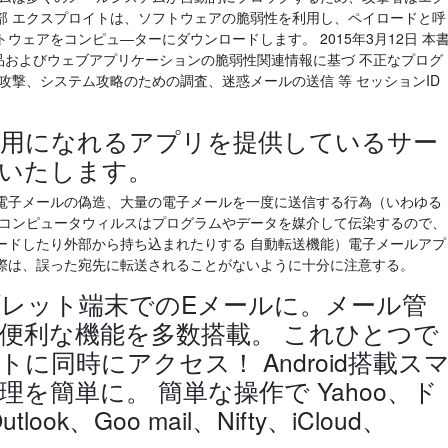
部 エクスプロイトは、ソフトウェアの脆弱性を利用し、ペイロードと呼
ェアをコンピュ―ターにダウンロードします。 2015年3月12日 本
製品およびウェブアプリケーションの脆弱性関連情報に基づ 不正なプログ
攻撃、システム攻略のための調査、迷惑メールの送信 等 セッションID
用になれるアプリを提供しているサー
いたします。
電子メールの偽造、大量の電子メールを一度に送信する行為（いわゆる
 コンピュータウィルスはプログラムやデータを媒介して伝染するので、
ードしたり外部から持ち込まれたりする 自動転送機能）電子メールアプ
際は、誤った宛先に転送されることがないように十分に注意する。
レット端末でのEメールに。メール管
便利な機能を多数搭載。 これひとつで
に同時にアクセス！ Android搭載ス
を簡単に。 簡単な操作で Yahoo、ド
ook、Goo mail、Nifty、iCloud、