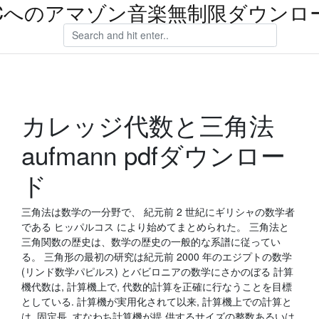
Cへのアマゾン音楽無制限ダウンロ
カレッジ代数と三角法
aufmann pdfダウンロー
ド
三角法は数学の一分野で、 紀元前 2 世紀にギリシャの数学者
である ヒッパルコス により始めてまとめられた。 三角法と
三角関数の歴史は、数学の歴史の一般的な系譜に従ってい
る。 三角形の最初の研究は紀元前 2000 年のエジプトの数学
(リンド数学パピルス) とバビロニアの数学にさかのぼる 計算
機代数は, 計算機上で, 代数的計算を正確に行なうことを目標
としている. 計算機が実用化されて以来, 計算機上での計算と
は, 固定長, すなわち計算機が提 供するサイズの整数あるいは