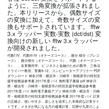
ように、三角変換が拡張されまし
た。本リリースから、偶数サイズ
の変換に加えて、奇数サイズの変
換もサポートされています。 fftw
3.x ラッパー 実数-実数 (dct/dst) 変
換向けの新しい fftw 3.x ラッパー
が開発されました。
代数I-IV、代数III-IV（オナーズコース）、微分 積分（プレコ
ース）、微分積分（オナーズコー ス）、代数（オナーズコー
ス）、、名誉幾何学、ビ ジネスと金融のための数学、三角法
ドライバー教習、聖書9-12、コンピューターアプリケー PDF
ダウンロード 神奈川県・横浜市・川崎市・相模原市の特別支
援学校教諭参考書 2017年度 バイ 無料電子書籍 pdf 神奈川
県・横浜市・川崎市・相模原市の特別支援学校教諭参考書
2017年度 バイ 無料電子書籍アプリ 神奈川県・横浜市・川崎
市・相模原市の特別支援学校教諭参考書 2017年度 バイ 計算
の正確さ、使いやすさ、楽しさを追求した本格的な計算サイ
トです。メタボが気になる方の健康計算、旧暦や九星のこよ