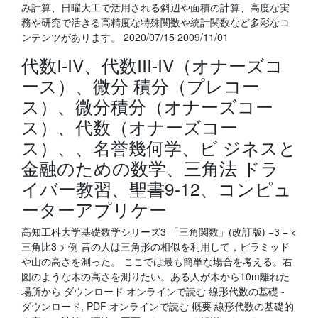
み計算、日曜大工で活用される斜辺や面積の計算、高度な実
務や研究で活きる高精度な特殊関数や統計関数など多彩なコ
ンテンツがあります。 2020/07/15 2009/11/01
代数I-IV、代数III-IV（オナーズコ
ース）、微分 積分（プレコー
ス）、微分積分（オナーズコー
ス）、代数（オナーズコー
ス）、、名誉幾何学、ビ ジネスと
金融のための数学、三角法 ドラ
イバー教習、聖書9-12、コンピュ
ーターアプリケー
高知工科大学基礎数学シリーズ3 「三角関数」(改訂版) −3 − <
三角比3 > 例 昔の人は三角形の相似を利用して，ピラミッド
や山の高さを測った。 ここでは最も簡単な場合を考える。右
図のような木の高さを測りたい。ある人が木から10m離れた
場所から ダウンロード オンラインで読む 線形代数の基礎 -
ダウンロード, PDF オンラインで読む 概要 線形代数の基礎的