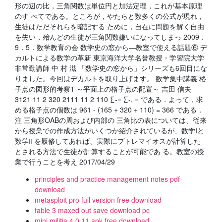
形の辺の比，三角関数は単位円と加法定理，これが基本原理
のす べてである。ところが，やたらと数多くの公式が現れ，
生徒はただそれらを暗記する ために，自在に問題を解く自由
を失い，殆んどの生徒が三角関数嫌いになってしまっ 2009．
9．5．数学教育の会 数学史の窓から―教室で使える話題⑥ デ
カルトによる数学の革新 東京海洋大学名誉教授・学習院大学
非常勤講師 中 村 滋 「数学史の窓から」シリーズも6回目にな
りました。今回はデカルトを取り上げます。 数学集中講義 格
子点の図形的考察1 ～平面上の格子点の配置～ 吉田 信夫
3121 11 2 320 2111 11 2 110 ∑-= ∑-, = である．よって，求
める格子点の個数は 961 - (165 + 320 + 110) = 366 である．
注 三角形OABの周および内部の 三角比の表については、従来
から授業での作成方法がいくつか紹介されているが、数学Ⅰと
数学Ⅱ を履修してあれば、実際にプトレマイオスが計算した
とされる方法で生徒が計算することが可能であ る。教室の授
業で行うことを考え 2017/04/29
principles and practice management notes pdf
download
metasploit pro full version free download
fable 3 maxed out save download pc
mini militia 4.0.11 apk free download