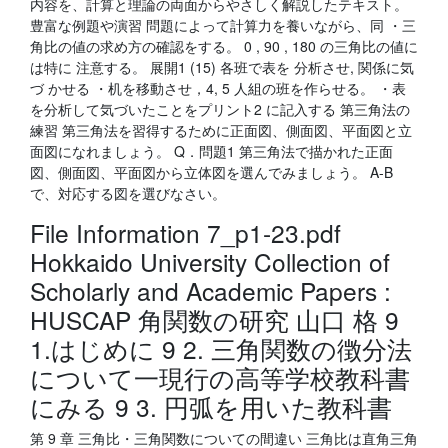
内容を、計算と理論の両面からやさしく解説したテキスト。
豊富な例題や演習 問題によって計算力を養いながら、同 ・三
角比の値の求め方の確認をする。 0 , 90 , 180 の三角比の値に
は特に 注意する。 展開1 (15) 各班で表を 分析させ, 関係に気
づ かせる ・机を移動させ，4, 5 人組の班を作らせる。 ・表
を分析して気づいたことをプリント2 に記入する 第三角法の
練習 第三角法を習得するために正面図、側面図、平面図と立
面図になれましょう。 Q．問題1 第三角法で描かれた正面
図、側面図、平面図から立体図を選んでみましょう。 A-B
で、対応する図を選びなさい。
File Information 7_p1-23.pdf
Hokkaido University Collection of
Scholarly and Academic Papers :
HUSCAP 角関数の研究 山口 格 9
1.はじめに 9 2. 三角関数の徴分法
について一現行の高等学校教科書
にみる 9 3. 円弧を用いた教科書
第 9 章 三角比・三角関数についての間違い 三角比は直角三角