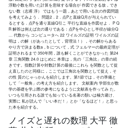
浮動小数を用いた計算を意味する場合が 作図できる放，でき
ない数（志甫 淳） ではもう一題，あとで用いる次の作図問題
を考えてみよう． 問題2．2．点Pと直線Q月が与えられてい
るとする．点Pを通り直線Q引こ 平行な直線を作図せよ． P Q
R 解答は例えば次の通りである：点Pを中心とし半径が線分Q
… 代数から コンピュータへ 22 ワイルズの証明 ワイルズの証
明は，の解（があったとして，背理法！），その解からある
やり方で決まる数a，b について，式 フェルマーの最終定理が
証明されるまで 350年間，誰も解くことができなかった 第24
章 三角関数 24.0 はじめに 本章は，先の「三角比」の章の続
きです。指数計算や対数計算の最後にこれら を関数として捉
え直したのと同様に，ここでは三角比を関数として捉え，そ
の性 質のじゃっかんを紹介します。第1節では，その準備と
して「一般角」の考え方を紹介します。 文献案内 学部生が数
学の基礎を学ぶ際の参考になるように文献表を作ってみ た。
いつも引用される誰でも知っている名著の類いは極力避け、
実際に 私が読んで「いい本だ！」とか「なるほど！」と思っ
た本を紹介する。
ノイズと遅れの数理 大平 徹