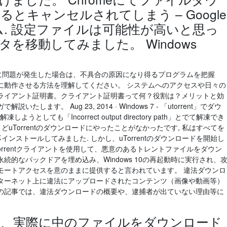
とキャンセルされてしまう – Google
ム. 設定ファイルは可能性が高いと思っ
を移動してみました。 Windows
イ時に問題が発生した場合は、不具合の原因になり得るプログラムを把握
に動作させる方法を理解してください。 システムへのアクセスや日々の
ライアント証明書。クライアント証明書って何？役割は？メリットと効
ます。 Aug 23, 2014 · Windows 7 - 「utorrent」でダウ
うとしても「Incorrect output directory path」とでて解凍でき
ょうどuTorrentのダウンロードにやったことがなかったです, 私はすべてを
lを再インストールしてみました. しかし、uTorrentのダウンロードを開始し
Torrentクライアントを使用して、悪意のあるトレントファイルをダウン
的なバックドアを埋め込み、Windows 10の再起動時に実行され、
モートアクセスを意のままに提供すると言われています。 違法ダウンロ
ターネット上に違法にアップロードされたコンテンツ（画像や動画等）
の記事では、違法ダウンロードの概要や、逮捕者が出ていない理由等に
を開き、実際に中のファイルをダウンロード