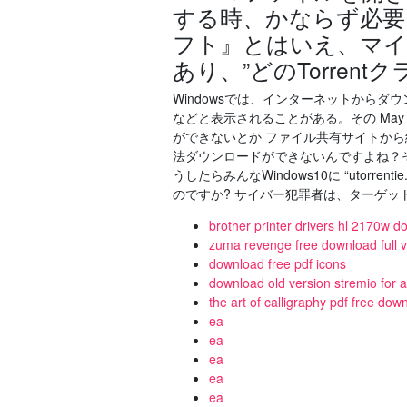
する時、かならず必要に
フト』とはいえ、マイ
あり、”どのTorre
Windowsでは、インターネットから
などと表示されることがある。その May 14,
ができないとか ファイル共有サイトから締
法ダウンロードができないんですよね？そ
うしたらみんなWindows10に “utorrent
のですか? サイバー犯罪者は、ターゲット pc
brother printer drivers hl 2170w 
zuma revenge free download full ve
download free pdf icons
download old version stremio for 
the art of calligraphy pdf free dow
ea
ea
ea
ea
ea