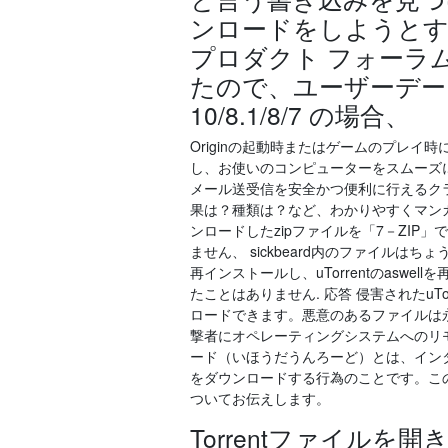
ンロードをしようとする
プロダクト フォーラ
たので、ユーザーデータ
10/8.1/8/7 の場合、
Originの起動時またはゲームのプレ
し、お使いのコンピューターをスムーズ
メール送受信を安全かつ便利に行えるク
果は？種類は？など、わかりやすくマンガで解説いたし
ンロードしたzipファイルを「7－ZIP」で解凍しよ
ません、 sickbeard内のファイルはち
再インストールし、uTorrentのaswel
たことはありません. 応答 侵害されたu
ロードできます。悪意のあるファイルは永続
撃者にオペレーティングシステムへのリ
ード（いほうだうんろーど）とは、イン
をダウンロードする行為のことです。こ
ついてお伝えします。
Torrentファイル