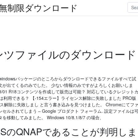
楽無制限ダウンロード
コンテンツファイルのダウンロード
ァイル.exewindowsパッケージのところからダウンロードできるファイルすべて試
文が出てくるのみでした。 少ない情報のみですがよろしくお願いしま
/08/01 R18コンテンツを作成して販売は可能？ 対応しているクレジット
は利用できる？ 【-154エラー】ライセンス解除に失敗しました PRO版
ンス解除に失敗しまし と言う書き込みを見つけました。 Chromeにてフ
されてしまう – Google プロダクト フォーラム. 設定ファイルは
してみました。 Windows 10/8.1/8/7 の場合、
 NASのQNAPであることが判明しま