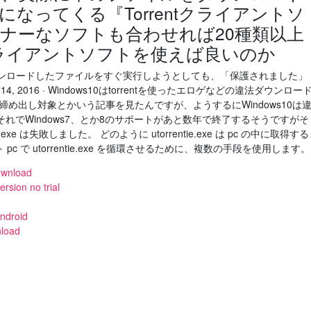
なってくる『Torrentクライアントソ
ナーなソフトも合わせれば20種類以上
ntクライアントソフトを使えば良いのか
ダウンロードしたファイルをすぐ実行しようとしても、「保護されました」
 2016 · Windows10はtorrentを使ったエロゲなどの違法ダウンロー
め出し対象とかいう記事を見たんですが、ようするにWindows10は
れでWindows7、とか8のサポートがあと数年で終了するそうですがそ
ie.exe は失敗しました。 どのように utorrentie.exe は pc の中に取得する
 で utorrentie.exe を循環させるために、複数の手段を使用します。
download
rsion no trial
android
nload