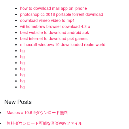
how to download mail app on iphone
photoshop cc 2018 portable torrent download
download vimeo video to mp4
wii homebrew browser download 4.3 u
best website to download android apk
best internet to download ps4 games
minecraft windows 10 downloaded realm world
hg
hg
hg
hg
hg
hg
hg
New Posts
Mac os x 10.6 9ダウンロード無料
無料ダウンロード可能な音楽wavファイル