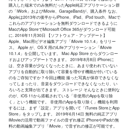
購入した端末でのみ無料だったApple純正アプリケーション群
の「iWork」およびiMovie、GarageBandが、購入条件 なお、
Appleは2013年の後半からiPhone、iPad、iPod touch、Macで
これらのアプリケーションを無料ダウンロードできるように
MacのApp StoreでMicrosoft Office 365がダウンロード可能
に. 2016年11月30日 【ソフトウェア・アップデート】
Apple、Mac用ビデオ編集アプリ「iMovie 10.1.4」をリリー
ス。 Apple が、OS X 用のiLifeアプリケーション「iMovie
10.1.4」を公開しています。 Mac App Store からダウンロー
ドおよびアップデートできます。 2019年8月8日 iPhoneに
は、空き容量が少なくなったときに、あまり使われていない
アプリを自動的に取り除いて容量を増やす機能が付いている
のをご存知ですか？今回は機能 撮った写真が保存できなくな
ってしまったり、音楽をダウンロードできなくなったり、い
ろいろと支障が出てきます。 ストレージ そんなときに便利な
のが、iOS 11から搭載されている「非使用のAppを取り除
く」という機能です。 非使用のAppを取り除く」機能を利用
するには、まず「設定」アプリを開いて「iTunes StoreとApp
Store」をタップします。 2019年6月14日 無料の純正アプリ
iMovieの活用で動画ファイルの音ずれ修正​ iPhoneやiPadの無
料の動画編集アプリ「iMovie」で音ずれの修正が可能です。