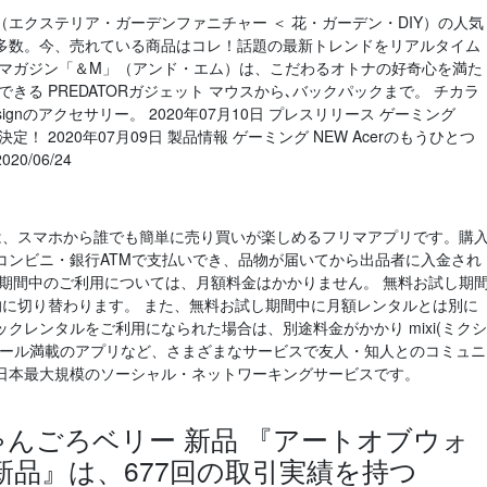
エクステリア・ガーデンファニチャー ＜ 花・ガーデン・DIY）の人気
多数。今、売れている商品はコレ！話題の最新トレンドをリアルタイム
ブマガジン「＆M」（アンド・エム）は、こだわるオトナの好奇心を満た
きる PREDATORガジェット マウスから､バックパックまで。 チカラ
esignのアクセサリー。 2020年07月10日 プレスリリース ゲーミング
 に協賛決定！ 2020年07月09日 製品情報 ゲーミング NEW Acerのもうひとつ
0/06/24
は、スマホから誰でも簡単に売り買いが楽しめるフリマアプリです。購
コンビニ・銀行ATMで支払いでき、品物が届いてから出品者に入金され
し期間中のご利用については、月額料金はかかりません。 無料お試し期
的に切り替わります。 また、無料お試し期間中に月額レンタルとは別に
クレンタルをご利用になられた場合は、別途料金がかかり mixi(ミクシ
ツール満載のアプリなど、さまざまなサービスで友人・知人とのコミュニ
日本最大規模のソーシャル・ネットワーキングサービスです。
ゃんごろベリー 新品 『アートオブウォ
新品』は、677回の取引実績を持つ