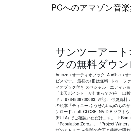
PCへのアマゾン音
サンツーアート
クの無料ダウン
Amazon オーディオブック. Audi
ビスです。 最初の1冊は無料 トゥ・ファシル
ィオブック付き スペシャル・エディション
「楽天ポイント」が貯まってお得！ 出版社： 
ド： 9784838730063; 注記：
の絵本『ティニー ふうせんいぬのもの
ンロード. null. CLOSE. NVIDI
(EULA) でご確認いただけます。 II: Bannerl
『Population Zero』、『Project W
ザのアトリエ ～常闇の女王と秘密の隠れ家～』