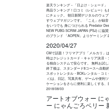
楽天ランキング－「日よけ・シェード」（
商品ランキング！口コミ（レビュー）も
にチェック。 朝日新聞デジタルのウェ
すウェブマガジンです。 「こえ」が録音で
をいつでも 身につけられる Predator D
NEW PUBG SCRIM JAPAN (PSJ)
のブランド 「AOPEN」よりゲーミング 202
2020/04/27
CMで話題！フリマアプリ「メルカリ」
時はクレジットカード・キャリア決済・
る独自システムで安心です。 無料お試
終了後は、スタンダード8コースへ自動
スポットレンタル・BOXレンタル・コミッ
ィ)は、日記、写真共有、ゲームや便利
ケーションをさらに便利に楽しくする、
2018/08/03
アートオブウォー に
ー にゃんごろベリー 