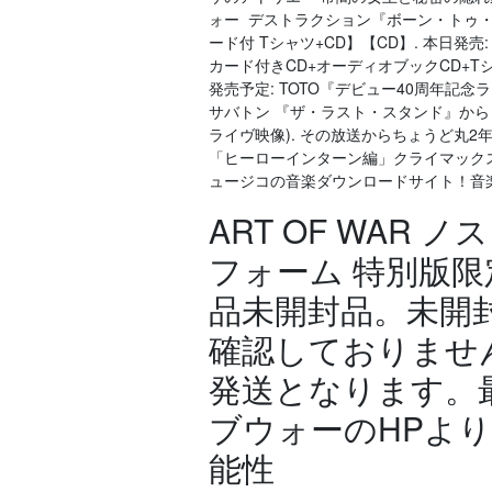
ォー デストラクション『ボーン・トゥ・
ード付 Tシャツ+CD】【CD】. 本日発売:
カード付きCD+オーディオブックCD+Tシ
発売予定: TOTO『デビュー40周年記念
サバトン 『ザ・ラスト・スタンド』から「
ライヴ映像). その放送からちょうど丸2
「ヒーローインターン編」クライマックス
ュージコの音楽ダウンロードサイト！音
ART OF WAR
フォーム 特別版限
品未開封品。未開
確認しておりませ
発送となります。
ブウォーのHPよ
能性