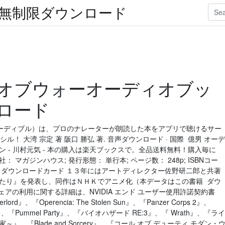
楽無制限ダウンロード
オブウォーオーディオブッ
ロード
ble（オーディブル）は、プロのナレーターが朗読した本をアプリで聴けるサー
！ 大湾 宗定 著 阪口 勝弘 著. 音声ダウンロード · 国際 億男 オーデ
 - 川村元気 - 本の購入は楽天ブックスで。全品送料無料！購入毎に
マガジンハウス; 発行形態： 単行本; ページ数： 248p; ISBNコー
 付属資料：ダウンロードカード １３年にはアートディレクター佐野研二郎と共著
がたり』を発表し、同作はＮＨＫでアニメ化（本データはこの書籍 ダウ
A ソフトウェアの利用に関する詳細は、NVIDIA エンド ユーザー使用許諾契約書
ord』、『Operencia: The Stolen Sun』、『Panzer Corps 2』、
inter』、『Pummel Party』、『バイオハザード RE:3』、『 Wrath』、『ライ
、『Blade and Sorcery』、『コール オブ デューティ モダン・