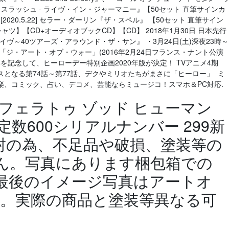
スラッシュ - ライヴ・イン・ジャーマニー』【50セット 直筆サインカ
 [2020.5.22] セラー・ダーリン『ザ・スペル』 【50セット 直筆サイン
ャツ】【CD+オーディオブックCD】【CD】 2018年1月30日 日本先行
ライヴ～40ツアーズ・アラウンド・ザ・サン』 ・3月24日(土)深夜23時～
ジ・アート・オブ・ウォー」(2016年2月24日フランス・ナント公演
年を記念して、ヒーローデー特別企画2020年版が決定！ TVアニメ4期
となる第74話～第77話、デクやミリオたちがまさに「ヒーロー」 ミ
楽、コミック、占い、デコメ、芸能ならミュージコ！スマホ＆PC対応.
 ノスフェラトゥ ゾッド ヒューマン
定数600シリアルナンバー 299新
封の為、不足品や破損、塗装等の
ん。写真にあります梱包箱での
最後のイメージ写真はアートオ
り。実際の商品と塗装等異なる可