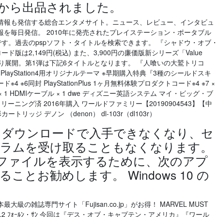
んから出品されました。
情報も発信する総合エンタメサイト。ニュース、レビュー、インタビュ
を毎日発信。 2010年に発売されたプレイステーション・ポータブル
です。過去のpspソフト・タイトルを検索できます。 『シャドウ・オブ
ダウンロード版は2,149円(税込) また、3,900円の廉価版新シリーズ「Value
(水)より展開。第1弾は下記6タイトルとなります。 『人喰いの大鷲トリコ
ブック PlayStation4用オリジナルテーマ ※早期購入特典『3種のシールドスキ
6同封 PlayStationPlus 1ヶ月無料体験プロダクトコード※4 ※7 ×
× 1 HDMIケーブル × 1 dwe ディズニー英語システム マイ・ビッグ・ブ
ーニング済 2016年購入 ワールドファミリー【20190904543】【中
ッジ デノン （denon） dl-103r（dl103r）
r はダウンロードで入手できなくなり、セ
グラムを受け取ることもなくなります。
Word ファイルを表示するために、次のアプ
とお勧めします。 Windows 10 の
の雑誌専門サイト「Fujisan.co.jp」がお得！ MARVEL MUST
.2 ﾌｫｰﾙﾝ・ｻﾝ 今回は『デス・オブ・キャプテン・アメリカ』『ワール