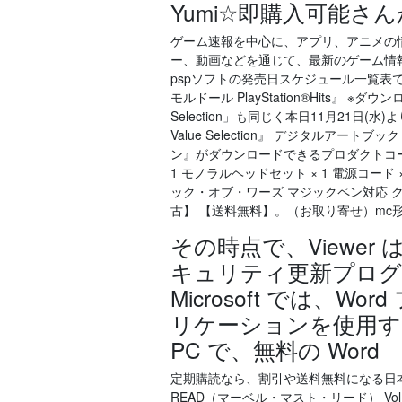
Yumi☆即購入可能さ
ゲーム速報を中心に、アプリ、アニメの
ー、動画などを通じて、最新のゲーム情報
pspソフトの発売日スケジュール一覧表
モルドール PlayStation®Hits』 ※
Selection」も同じく本日11月21日
Value Selection』 デジタルアート
ン』がダウンロードできるプロダクトコード※4 ※
1 モノラルヘッドセット × 1 電源コード 
ック・オブ・ワーズ マジックペン対応 クリ
古】 【送料無料】。（お取り寄せ）mc形カートリ
その時点で、Viewe
キュリティ更新プロ
Microsoft では、
リケーションを使用するこ
PC で、無料の Word
定期購読なら、割引や送料無料になる日本最大級
READ（マーベル・マスト・リード） Vol