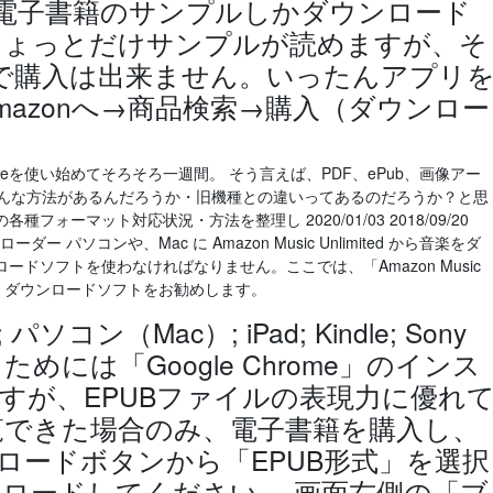
らは電子書籍のサンプルしかダウンロード
.ちょっとだけサンプルが読めますが、そ
onで購入は出来ません。いったんアプリ
azonへ→商品検索→購入（ダウンロー
e Paperwhiteを使い始めてそろそろ一週間。 そう言えば、PDF、ePub、画像アー
で読むにはどんな方法があるんだろうか・旧機種との違いってあるのだろうか？と思
ォーマット対応状況・方法を整理し 2020/01/03 2018/09/20
ウンローダー パソコンや、Mac に Amazon Music Unlimited から音楽をダ
ドソフトを使わなければなりません。ここでは、「Amazon Music
Music ダウンロードソフトをお勧めします。
ソコン（Mac）; iPad; Kindle; Sony
用するためには「Google Chrome」のインス
すが、EPUBファイルの表現力に優れ
覧できた場合のみ、電子書籍を購入し、
ロードボタンから「EPUB形式」を選択
ロードしてください。 画面右側の「ブ