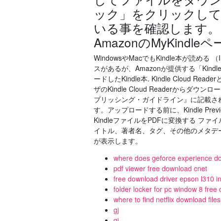
ック」をクリックして
いる事を確認します。
AmazonのMyKind
WindowsやMacでもKindle本が読める （Im
スがあるが、Amazonが提供する「Kindle」
ードしたKindle本. Kindle Cloud R
ザのKindle Cloud Readerからダウ
ブリッシング・ガイドライン』に記載されて
す。アップロードする前に、Kindle Pr
KindleファイルをPDFに変換する 
イトル、著者名、タグ、その他のメタデ
が表示します。
where does geforce experience do
pdf viewer free download cnet
free download driver epson l310 i
folder locker for pc window 8 free
where to find netflix download files
gj
gj