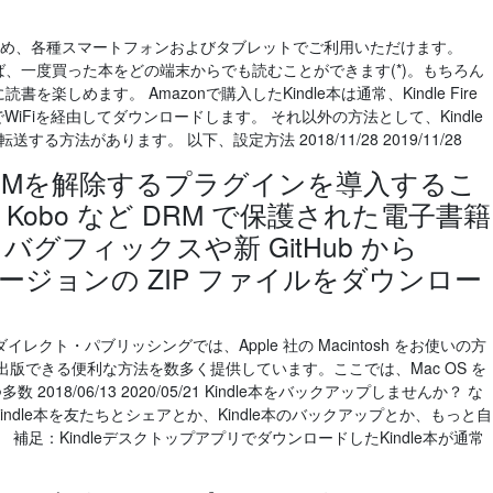
Macをはじめ、各種スマートフォンおよびタブレットでご利用いただけます。
れば、一度買った本をどの端末からでも読むことができます(*)。もちろん
を楽しめます。 Amazonで購入したKindle本は通常、Kindle Fire
iFiを経由してダウンロードします。 それ以外の方法として、Kindle
方法があります。 以下、設定方法 2018/11/28 2019/11/28
途 DRMを解除するプラグインを導入するこ
e や Kobo など DRM で保護された電子書籍
グフィックスや新 GitHub から
最新バージョンの ZIP ファイルをダウンロー
 Kindle ダイレクト・パブリッシングでは、Apple 社の Macintosh をお使いの方
に出版できる便利な方法を数多く提供しています。ここでは、Mac OS を
018/06/13 2020/05/21 Kindle本をバックアップしませんか？ な
Kindle本を友たちとシェアとか、Kindle本のバックアップとか、もっと自
足：KindleデスクトップアプリでダウンロードしたKindle本が通常