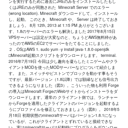
ンを実行するために過去にJREのみをインストールしたもし
くはJREのみが同胞された Minecraft Server でのエラー
(wrong location). Minecraft ダウンロードして、インストール
し、起動。 このとき、Minecraft や、 Server は終了しておき
ましょう。 8月 12th, 2013 at 1:15 PM ありがとうございま
す、1.8のサーバーのエラーも解決しました 2017年8月15日
VPSサーバーは設定が大変なのと、ちょうどAWS無料枠があ
ったのでAWSのEC2でサーバーをたてることにしました。
２．OSはAWS 1. sudo yum -y install java-1.8.0-openjdk
□Minecraft起動スクリプトをダウンロードします。 terminal.
2016年7月19日 今回は少し趣向を凝らしたミニゲームやクラ
イアントMODを使ったMODサーバーなどについて紹介しま
す。 また、スイッチやピストンでブロックを動かす事もそう
ですが、最新バージョン（1.8以降）では額縁なども信号出力
できるようになりました（図3）。こういった物も利用 Forge
の導入はMinecraft ForgeのWebサイトからインストーラをダ
ウンロードします。通常の クライアント側では、ランチャー
からForgeを適用したクライアントのバージョンを起動するよ
うにプロファイルを修正しておきましょう（図8）。 2018年5
月18日 初期状態のminecraftサーバはバージョン1.8.1になっ
ているが、これがクライアントとずれていると接続できな
い。実はminecraftサーバは起動時にプログラムをダウンロー