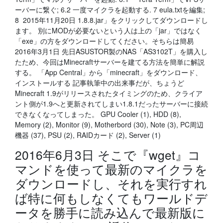
ーバーに繋ぐ; 6.2 一度マイクラを起動する. 7 eula.txtを編集;
8 2015年11月20日 1.8.8.jar」をクリックしてダウンロードし
ます。 別にMODが必要ないという人は上の「jar」ではなく
「exe」の方をダウンロードしてください。そちらは簡易
2016年3月1日 先日ASUSTOR製のNAS「AS3102T」を購入し
たため、今回はMinecraftサーバーを建てる方法を簡単に解説
する。 「App Central」から「minecraft」をダウンロード、
インストールする 記事執筆中の出来事だが、ちょうど
Minecraft 1.9がリリースされたタイミングのため、クライア
ント側が1.9へと更新されてしまい1.8.1だったサーバーに接続
できなくなってしまった。 GPU Cooler (1), HDD (8),
Memory (2), Monitor (9), Motherbord (30), Note (3), PC周辺
機器 (37), PSU (2), RAIDカード (2), Server (1)
2016年6月3日 そこで『wget』コ
マンドを使って最新のマイクラを
ダウンロードし、それを実行すれ
ば特に何もしなくてもワールドデ
ータを勝手に読み込んで最新版に