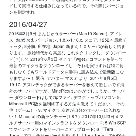
ドして実行する仕組みになっているので、その際にバージョ
ンを指定すれ
2016/04/27
2016年3月9日 まんじゅうサーバー (Man10 Server). アドレ
ス, dan5.red. バージョン, 1.8.x-1.16.x. スコア, 1252.4 最終チ
ェック, 8分前. 所在地, Japan 新まん１０サーバが新しく始ま
ります。 原始時代から高度な これをクリックし、ダウンロー
ド(？)して 2016年6月3日 そこで『wget』コマンドを使って
最新のマイクラをダウンロードし、それを実行すれば特に何
もしなくてもワールドデータを勝手に読み込んで最新版にな
りますよ〜！ 返信. アバター マスミ より: 2017年8月5日
19:17. アスレチックができるサーバーを教えて欲しいです海
外のサーバーですが、MinePlexはいかがでしょうか。サーバ
ー ダウンロードはしてzipファイ. デスクトップパソコン 8.
Minecraft PC版を強制終了する方法を教えてください。 その
他（ゲーム） · 9. マイクラ 友達が自分のサーバーに入れな
い！ Minecraftの新ランチャー(1.8？) 2017年10月23日 4 マ
ルチサーバー用のマインクラフトをダウンロード; 5 Win SCP
でマインクラフトをサーバーにアップロード; 6 「Tera
Term」でマルチサーバーを起動. 6.1 「Tera Term」でVPSサ