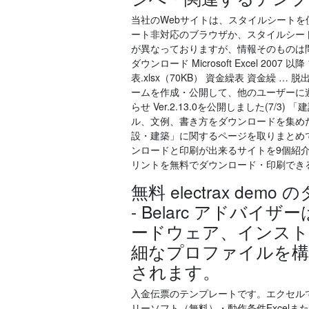
当社のWebサイトは、スタイルシートを
ート非対応のブラウザか、スタイルシー
が異なっておりますが、情報そのものは
ダウンロード Microsoft Excel 200
表.xlsx（70KB） 資金繰表 資金繰
ームを作成・公開して、他のユーザーに遊
らせ Ver.2.13.0を公開しました(7
ル、文例、書き方をダウンロードを集めた
設・建築」に関するページを取りまとめて
ンロードと印刷が出来るサイトを9個紹介
リントを無料でダウンロード・印刷でき
無料 electrax dem
- Belarc アドバイザ
ードウェア、インス
細なプロファイルを構
されます。
入金伝票のテンプレートです。エクセルで作
リーソフト（無料）・動作条件Excelま