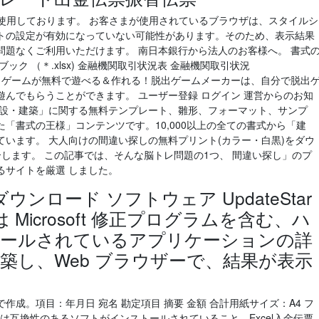
使用しております。 お客さまが使用されているブラウザは、スタイルシ
トの設定が有効になっていない可能性があります。そのため、表示結果
問題なくご利用いただけます。 南日本銀行から法人のお客様へ。 書式
7 以降 ブック （＊.xlsx) 金融機関取引状況表 金融機関取引状況
 … 脱出ゲームが無料で遊べる＆作れる！脱出ゲームメーカーは、自分で脱出
んでもらうことができます。 ユーザー登録 ログイン 運営からのお知
/3) 「建設・建築」に関する無料テンプレート、雛形、フォーマット、サンプ
「書式の王様」コンテンツです。10,000以上の全ての書式から「建
います。 大人向けの間違い探しの無料プリント(カラー・白黒)をダウ
します。 この記事では、そんな脳トレ問題の1つ、 間違い探し」のプ
るサイトを厳選 しました。
o のダウンロード ソフトウェア UpdateStar
ーは Microsoft 修正プログラムを含む、ハ
トールされているアプリケーションの詳
築し、Web ブラウザーで、結果が表示
成。項目：年月日 宛名 勘定項目 摘要 金額 合計用紙サイズ：A4 フ
たは互換性のあるソフトがインストールされていること。Excel入金伝票