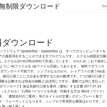
楽無制限ダウンロード
行無料ダウンロード
ード ソフトウェア UpdateStar - UpdateStar は、すべてのコンピューターを
アの最新滞在することができますプログラムです。 エクセル総勘定元帳
クセル2016(Office365)で作成しています。 そのため これで保存
るように.xlsファイルを zipファイル圧縮してあります。 無料でダウンロ
種類ダウンロード可能です。シンプルなものから、レイアウトの違うfax送
は、銀行口座ごとに入出金を管理するための帳簿です。1つの銀行口座で
金通帳を記帳すれば預金出納帳とほぼ同じですが、通帳では何に支払った
ウンロード】振込先銀行口座を案内（通知）する文書 2017.01.24
XCEL（エクセル）でJANバーコードを作成・印刷する方法 Word（ワード）
状。「書類送付のご案内」等のタイトルの文書）のテンプレート集で
方・フォーマットとなります。シンプルで実用的な雛形ばかりです。ビ
ト用（個人宛）も