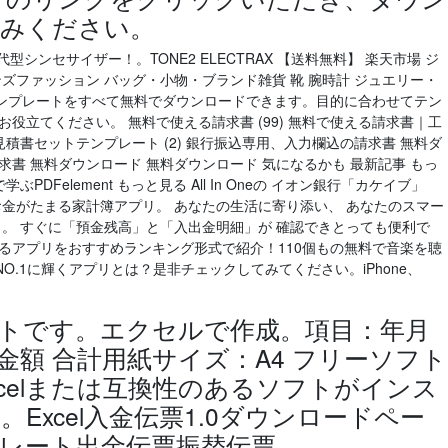
すみください。
シンセサイザー！。TONE2 ELECTRAX 【送料無料】 楽天市場 ジ
ズファッション バッグ・小物・ブランド雑貨 靴 腕時計 ジュエリー・
書式、テンプレートをすべて無料でダウンロードできます。目的に合わせてテン
役立てください。 無料で使える請求書 (99) 無料で使える請求書｜工
見積書セットテンプレート (2) 銀行振込専用、入力欄込の請求書 無料ダ
書 無料ダウンロード 無料ダウンロード 気になるかも 最新記事 もっ
PDFelement もっと見る All In Oneの イオン銀行「カケイブ」
お金がたまる家計簿アプリ。 あなたの生活に寄り添い、 あなたのスマー
完了。 すぐに「預金残高」と「入出金明細」が 確認できとっても便利で
るアプリをおすすめランキング形式で紹介！110個もの無料で音楽を聴
.1に輝くアプリとは？是非チェックしてみてください。iPhone、
トです。エクセルで作成。項目：年月
 金額 合計用紙サイズ：A4 フリーソフト
celまたは互換性のあるソフトがインス
Excel入金伝票1.0ダウンロードペー
レート出金伝票振替伝票