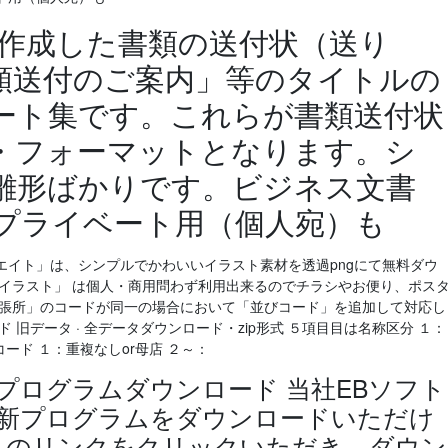
で作成した書類の送付状（送り
類送付のご案内」等のタイトルの
ート集です。これらが書類送付状
・フォーマットとなります。シ
雛形ばかりです。ビジネス文書
プライベート用（個人宛）も
エイト」は、シンプルでかわいいイラスト素材を透過pngにて無料ダウ
のイラスト」 は個人・商用問わず利用出来るのでチラシやお便り、ポス
出張所」のコードが同一の場合において「並びコード」を追加して対応し
 旧データ · 全データダウンロード・zip形式 ５項目目は名称区分 １：
コード １：重複なしor母店 ２～：
プログラムダウンロード 当社EBソフト
新プログラムをダウンロードいただけ
トのリンクをクリックいただき、ダウン