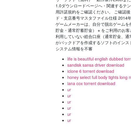
1.0ダウンロードページへ・関連するテ
用許諾規約をご確認ください。 ご確認
ド・支店番号マスタファイル仕様 2014
ゲームメーカーは、自分で脱出ゲームを
貯金・通常貯蓄貯金） ※ をご利用のお
利用していない総合口座（通常貯金、通
がバックドアを作成するソフトのインス
システム情報を不審
life is beautiful english dubbed to
sandisk sansa driver download
iclone 6 torrent download
honey select full body tights lon
lana cox torrent download
ur
ur
ur
ur
ur
ur