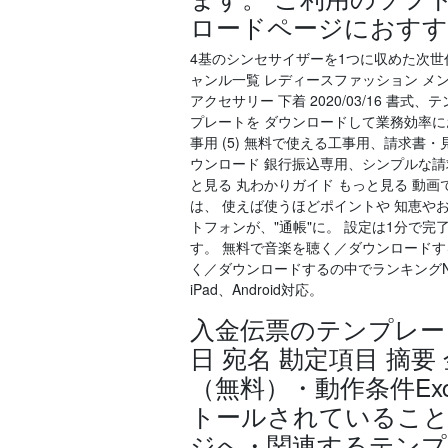
ロードページにおす
4基のシンセサイザーを1つに収めた次世代型
ャンル一覧 レディースファッション メン
アクセサリー 下着 2020/03/16 
プレートを ダウンロードして業務効率にお
事用 (5) 無料で使える工事用、請求書・
ウンロード 銀行振込専用、シンプルな請求
と見る 丸わかりガイド もっと見る 動画で学ぶ
は、 使えば使うほどポイントや 知恵や
トフォンが、"通帳"に。 設定は1分で
す。 無料で音楽を聴く／ダウンロードす
く／ダウンロードするの中でランキングNO
iPad、Android対応。
入金伝票のテンプレー
日 宛名 勘定項目 摘要
（無料）・動作条件Ex
トールされていること。
ジへ・関連するテンプ