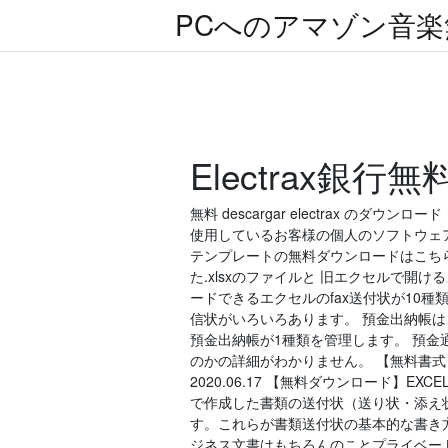
PCへのアマゾン音
Electrax銀
無料 descargar electrax のダウンロ
使用しているお客様の個人のソフトウェ
テンプレートの無料ダウンロードはこちら. エ
た.xlsxのファイルと 旧エクセルで開け
ードできるエクセルのfax送付状が10
信状がいろいろあります。 預金出納帳
預金出納帳が1種類を管理します。 預
のかの詳細がわかりません。 【無料書式ダ
2020.06.17 【無料ダウンロード】E
で作成した書類の送付状（送り状・添え
す。これらが書類送付状の基本的な書き
ジネス文書はもちろんのことプライベー