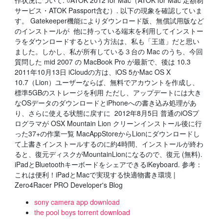
作状況について. ○ATOK 2012 for Mac（ATOK for Mac 定額制
サービス・ATOK Passport含む）. 以下の現象を確認していま
す。 Gatekeeper機能によりダウンロード版、無償試用版など
のインストールが 他に持っている端末を利用してインストー
ラをダウンロードするという方法は、私も「王道」だと思い
ました。しかし、私が所有している３台の Mac のうち、今回
質問した mid 2007 の MacBook Pro が最新で、後は 10.3
2011年10月13日 iCloudの方は、iOS 5かMac OS X
10.7（Lion）ユーザーならば、無料でアカウントを作成し、
標準5GBのストレージを利用 ただし、アップデートには大き
なOSデータのダウンロードとiPhoneへの書き込み処理があ
り、さらに使える状態に戻すに 2012年8月5日 普通のiOSプ
ログラマが OSX Mountain Lion クリーンインストール後に行
った37+の作業一覧 MacAppStoreからLionにダウンロードし
て上書きインストールするのに約4時間、インストールが終わ
ると、復元ディスクがMountainLionになるので、復元 (無料).
iPadとBluetoothキーボードをシェアできるiKeyboard. 参考：
これは便利！iPadとMacで実現する快適物書き環境 |
Zero4Racer PRO Developer's Blog
sony camera app download
the pool boys torrent download