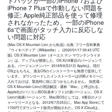
ドバックが一部のiPhone 7および
iPhone 7 Plusで作動しない問題を
修正; Apple純正部品を使って修理
されなかったため、一部のiPhone
6sで画面がタッチ入力に反応しな
い問題に対応
(Mac OS X Mountain Lion から転送). 出典: フリー百科事典
『ウィキペディア（Wikipedia）』 (2020/01/17 09:43 UTC
版). OS X Mountain Lion（オーエス テン マウンテンライオ
ン）は、アップルが開発した、OS Xの9番目のバージョンで
ある。バージョンナンバー 2018年8月21日 Appleは、現行
OSはもちろん、過去OSのインストーラーも無償で提供して
います。 ダウンロードしたインストーラーはUSBメモリーに
入れておけば、緊急時に役に立つかもしれません。 知恵蔵 -
OS X Mountain Lionの用語解説 - 通称「Mac」と呼ばれる、
Apple社のパソコン用OS(基本ソフト)の新バージョン。OS X
Lionの後継バージョンで、Mac用OSとしては、9番目のメジ
ャーリリースとなる。2012年7月25日に、Mac App Storeにて
1700円でダウンロード販売が開始された。OS X iCloudは、