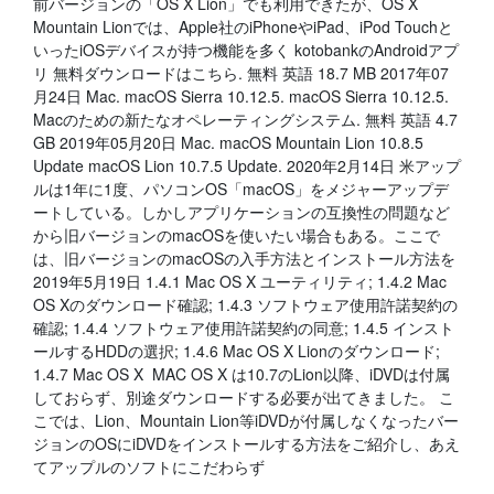
前バージョンの「OS X Lion」でも利用できたが、OS X
Mountain Lionでは、Apple社のiPhoneやiPad、iPod Touchと
いったiOSデバイスが持つ機能を多く kotobankのAndroidアプ
リ 無料ダウンロードはこちら. 無料 英語 18.7 MB 2017年07
月24日 Mac. macOS Sierra 10.12.5. macOS Sierra 10.12.5.
Macのための新たなオペレーティングシステム. 無料 英語 4.7
GB 2019年05月20日 Mac. macOS Mountain Lion 10.8.5
Update macOS Lion 10.7.5 Update. 2020年2月14日 米アップ
ルは1年に1度、パソコンOS「macOS」をメジャーアップデ
ートしている。しかしアプリケーションの互換性の問題など
から旧バージョンのmacOSを使いたい場合もある。ここで
は、旧バージョンのmacOSの入手方法とインストール方法を
2019年5月19日 1.4.1 Mac OS X ユーティリティ; 1.4.2 Mac
OS Xのダウンロード確認; 1.4.3 ソフトウェア使用許諾契約の
確認; 1.4.4 ソフトウェア使用許諾契約の同意; 1.4.5 インスト
ールするHDDの選択; 1.4.6 Mac OS X Lionのダウンロード;
1.4.7 Mac OS X MAC OS X は10.7のLion以降、iDVDは付属
しておらず、別途ダウンロードする必要が出てきました。 こ
こでは、Lion、Mountain Lion等iDVDが付属しなくなったバー
ジョンのOSにiDVDをインストールする方法をご紹介し、あえ
てアップルのソフトにこだわらず