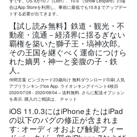
ずです。OS Xが10.7（Lion）、10.6 （Snow Leopard）の場
合はApp Storeを利用し、事前に最低でも10.8までアップデー
トする必要が出てきます。
【試し読み無料】鉄道・観光・不
動産・流通－経済界に揺るぎない
覇権を築いた獅子王・塙神次郎。
その王国を継ぐべく運命につけら
れた嫡男・神一と妾腹の子・鉄
人。
仲間言葉 ビンゴカード23歳向け 無料ダウンロード印刷 人気
アプリランキングios App. ライオンキングイベント4枚目
2020/07/28 - 2020/08/04 – 送料無料. さらに配送オプション
を表示. 購入のご相談は、 チャット
iOS 11.0.3にはiPhoneまたはiPad
の以下のバグの修正が含まれま
す: オーディオおよび触覚フィー