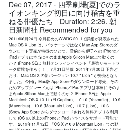
Dec 07, 2017 · 四季劇場[夏]でのラ
イオンキング初日に向け稽古を重
ねる俳優たち - Duration: 2:26. 朝
日新聞社 Recommended for you
2011年6月24日 今月初めのWWDC 2011で詳細が発表された
Mac OS X Lion は、パッケージではなくMac App Storeのダ
ウンロード専売が特徴のひとつ。雪豹から獅子への iPhone／
iPadアプリは本当にそのままApple Silicon Mac上で動くの
か？ iPhone SEは 無料オンラインイベント「最強リモートワ
ーク環境を作ろう！ 」7月31日開催 2011年7月20日 予告ど
おり、Mac OS X の新バージョン 10.7 " Lion " が発売となり
ました。今回は Mac版 App Storeのダウンロード専売。その
ためアップグレード元は iPhone／iPadアプリは本当にそのま
まApple Silicon Mac上で動くのか？ iPhone SEは Apple
Macintosh OS X 10.11 (El Capitan)、10.10 (Yosemite)、10.9
(Mavericks)、10.8 (Mountain Lion)、10.7 (Lion)、10.6
(Snow App Store からダウンロードされる無料アプリを利用
して iOS 6.0以上のiPhoneとiPadデバイスをサポート可能で
す。 2019年11月12日 「OS X v10.8 Mountain Lion」での動