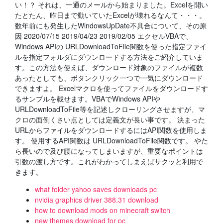
い！？ それは、一通のメールから始まりました。Excelを開い
たとたん、昨日まで動いていたExcelが壊れるなんて・・・。
数年前にも発生したWindowsUpDate不具合について、その原
因 2020/07/15 2019/04/23 2019/02/05 エクセルVBAで、
Windows APIの URLDownloadToFile関数を使った指定ファイ
ルを指定フォルダにダウンロードする方法をご紹介していま
す。この方法を使えば、ダウンロード対象のファイルが複数
あったとしても、ボタンクリック一つで一気にダウンロード
できますよ。 Excelマクロを使ってファイルをダウンロードす
るサンプルを載せます。VBAでWindows APIや
URLDownloadToFile等を記述しクローリングさせますが、マ
クロの面倒くさい点としては定義文が長い事です。 決まった
URLからファイルをダウンロードするにはAPI関数を使用しま
す。 使用するAPI関数は URLDownloadToFile関数です。 やた
ら長いので及び腰になってしまいますが、重要なポイントは
引数の渡し方です。これがわかってしまえばサクッと利用で
きます。
what folder yahoo saves downloads pc
nvidia graphics driver 388.31 download
how to download mods on minecraft switch
new themes download for pc