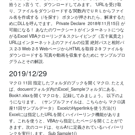
拾うと >言う て、ダウンロードしてみます。 'URLを受け取
り、ファイルをダウンロードする'関数内でＵＲＬからファイ
ル名を作成する（/を探す） ボタンが押されたら、解凍するた
めにDLLを呼んでます。 Private Declare 2018年11月15日 が
可能になる！ あなたのワークシートがインターネットにつな
がるExcel VBAクローリング＆スクレイピング（五十嵐貴之）
URLはインターネット上のファイルの位置 絶対パスと相対パ
ス 2-3 Web 2-5 WebページからHTMLを取得 2-9 ファイルを
ダウンロードする 写真や動画を収集するために サンプルプロ
グラムとその解説.
2019/12/29
マクロ 11回 指定したフォルダのブックを開くマクロ. たとえ
ば、docuentフォルダ内のExcel_Sampleフォルダにある、
Book1.xlsxを開くマクロを、記録してみましょう。 以下のよ
うになります。 （サンプルファイルは、こちらから マクロ講
座11回サンプルデータ） ExcelのHyperlinkを使う方法(1)
Excelには指定したURLを開くハイパーリンク機能がありま
す。これを使うと、VBAから指定したページを開くことがで
きます。次のコードは、セルA1に定義されているハイパーリ
ンクを実行します。 Sub Sample1()