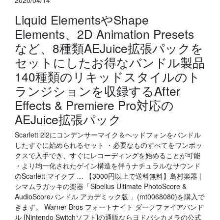
2020/04/14
Liquid ElementsやShape
Elements、2D Animation Presets
など、8種類AEJuice拡張パックを
セットにしたお得なバンドル製品
140種類のリキッドスタイルのト
ランジションを収録するAfter
Effects & Premiere Pro対応の
AEJuice拡張パック
Scarlett 2i2にコンデンサーマイク＆ヘッドフォンをバンドル
したすぐに始められるセット ・必要なものすべてをワンボッ
クスで入手でき、すぐにレコーディングを始めることが可能
・より均一化されたゲイン構造を伴うナチュラルなサウンド
のScarlett マイクプ … 【3000円以上で送料無料】島村楽器 |
シマムラガッキの楽器「Sibelius Ultimate PhotoScore &
AudioScoreバンドル アカデミック版 」(mt0068080)を購入で
きます。 Warner Bros フォートナイト ダークファイアバンド
ル [Nintendo Switchソフト]の通販ならヨドバシカメラの公式