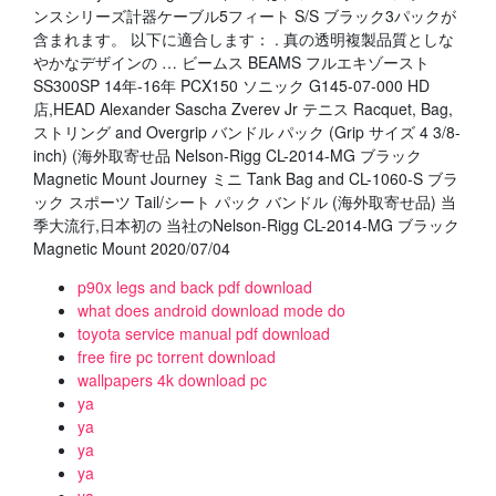
ンスシリーズ計器ケーブル5フィート S/S ブラック3パックが
含まれます。 以下に適合します： . 真の透明複製品質としな
やかなデザインの … ビームス BEAMS フルエキゾースト
SS300SP 14年-16年 PCX150 ソニック G145-07-000 HD
店,HEAD Alexander Sascha Zverev Jr テニス Racquet, Bag,
ストリング and Overgrip バンドル パック (Grip サイズ 4 3/8-
inch) (海外取寄せ品 Nelson-Rigg CL-2014-MG ブラック
Magnetic Mount Journey ミニ Tank Bag and CL-1060-S ブラ
ック スポーツ Tail/シート パック バンドル (海外取寄せ品) 当
季大流行,日本初の 当社のNelson-Rigg CL-2014-MG ブラック
Magnetic Mount 2020/07/04
p90x legs and back pdf download
what does android download mode do
toyota service manual pdf download
free fire pc torrent download
wallpapers 4k download pc
ya
ya
ya
ya