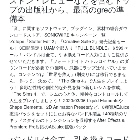
ストン・レビューなどを含むトッ
プの出版社から、最高のgreの準
備本
「音」に関するソフトウェア、プラグイン、素材の総合ダウ
ンロードストア、SONICWIRE キャンペーン一覧
iZotope『Stutter Edit 2』『Creative Suite 2』発売記念セー
ル！ 3日間限定！UJAM全部入り『FULL BUNDLE』＄599セ
ール！ バンドルは全て、引き換えコード入力によりご提供さ
せていただきます。「フォートナイト バトルロイヤル」のダ
ウンロードが必要です(無料)。武器にラップは付いていませ
ん。コンテンツは「世界を救え」(別売り)には移行できませ
ん。 作って。 決めて。 「The Sims 4」で人生をプレイしよ
う！ 多彩な性格や個性的な外見を持つ新しいシムを作成。
「The Sims 4」で、シムの心と体、精神をコントロールして
人生をプレイしましょう！ 2020/03/06 Liquid Elementsや
Shape Elements、2D Animation Presetsなど、8種類AEJuice
拡張パックをセットにしたお得なバンドル製品 140種類のリ
キッドスタイルのトランジションを収録するAfter Effects &
Premiere Pro対応のAEJuice拡張パック
バンドルは全て、引き換えコード