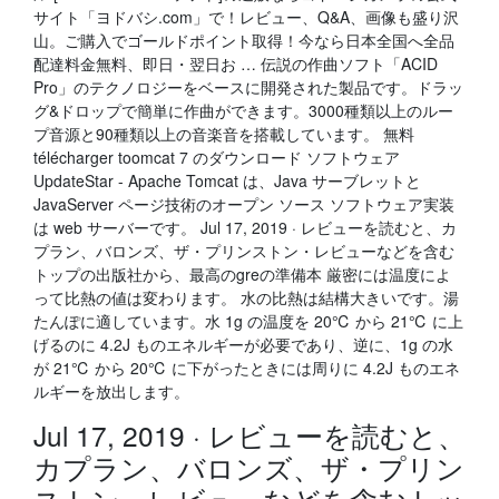
サイト「ヨドバシ.com」で！レビュー、Q&A、画像も盛り沢
山。ご購入でゴールドポイント取得！今なら日本全国へ全品
配達料金無料、即日・翌日お … 伝説の作曲ソフト「ACID
Pro」のテクノロジーをベースに開発された製品です。ドラッ
グ&ドロップで簡単に作曲ができます。3000種類以上のルー
プ音源と90種類以上の音楽音を搭載しています。 無料
télécharger toomcat 7 のダウンロード ソフトウェア
UpdateStar - Apache Tomcat は、Java サーブレットと
JavaServer ページ技術のオープン ソース ソフトウェア実装
は web サーバーです。 Jul 17, 2019 · レビューを読むと、カ
プラン、バロンズ、ザ・プリンストン・レビューなどを含む
トップの出版社から、最高のgreの準備本 厳密には温度によ
って比熱の値は変わります。 水の比熱は結構大きいです。湯
たんぽに適しています。水 1g の温度を 20℃ から 21℃ に上
げるのに 4.2J ものエネルギーが必要であり、逆に、1g の水
が 21℃ から 20℃ に下がったときには周りに 4.2J ものエネ
ルギーを放出します。
Jul 17, 2019 · レビューを読むと、
カプラン、バロンズ、ザ・プリン